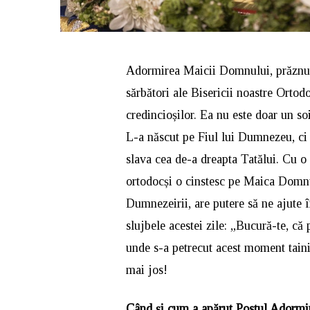
Adormirea Maicii Domnului, prăznuită
sărbători ale Bisericii noastre Ortodo
credincioșilor. Ea nu este doar un s
L-a născut pe Fiul lui Dumnezeu, ci m
slava cea de-a dreapta Tatălui. Cu o 
ortodocși o cinstesc pe Maica Domnu
Dumnezeirii, are putere să ne ajute î
slujbele acestei zile: „Bucură-te, că
unde s-a petrecut acest moment taini
mai jos!
Când și cum a apărut Postul Adormi