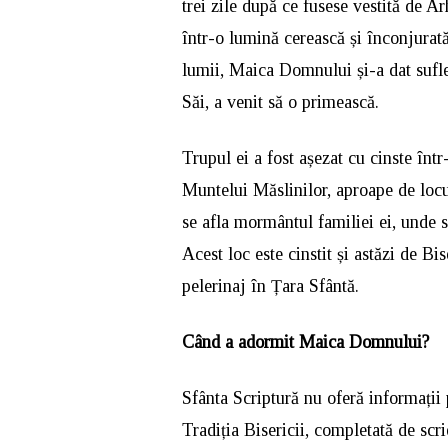
trei zile după ce fusese vestită de A
într-o lumină cerească și înconjurat
lumii, Maica Domnului și-a dat sufle
Săi, a venit să o primească.
Trupul ei a fost așezat cu cinste în
Muntelui Măslinilor, aproape de loc
se afla mormântul familiei ei, unde s
Acest loc este cinstit și astăzi de B
pelerinaj în Țara Sfântă.
Când a adormit Maica Domnului?
Sfânta Scriptură nu oferă informații
Tradiția Bisericii, completată de scrie