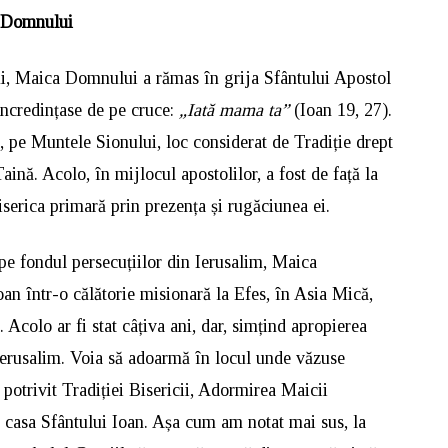
i Domnului
ui, Maica Domnului a rămas în grija Sfântului Apostol
încredințase de pe cruce:
„Iată mama ta”
(Ioan 19, 27).
m, pe Muntele Sionului, loc considerat de Tradiție drept
ină. Acolo, în mijlocul apostolilor, a fost de față la
serica primară prin prezența și rugăciunea ei.
pe fondul persecuțiilor din Ierusalim, Maica
oan într-o călătorie misionară la Efes, în Asia Mică,
Acolo ar fi stat câțiva ani, dar, simțind apropierea
n Ierusalim. Voia să adoarmă în locul unde văzuse
, potrivit Tradiției Bisericii, Adormirea Maicii
 casa Sfântului Ioan. Așa cum am notat mai sus, la