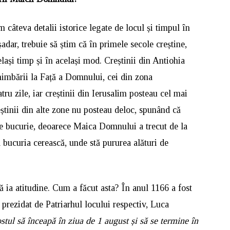
 câteva detalii istorice legate de locul și timpul în
adar, trebuie să știm că în primele secole creștine,
elași timp și în același mod. Creștinii din Antiohia
himbării la Față a Domnului, cei din zona
u zile, iar creștinii din Ierusalim posteau cel mai
eștinii din alte zone nu posteau deloc, spunând că
re bucurie, deoarece Maica Domnului a trecut de la
bucuria cerească, unde stă pururea alături de
ă ia atitudine. Cum a făcut asta? În anul 1166 a fost
prezidat de Patriarhul locului respectiv, Luca
stul să înceapă în ziua de 1 august și să se termine în