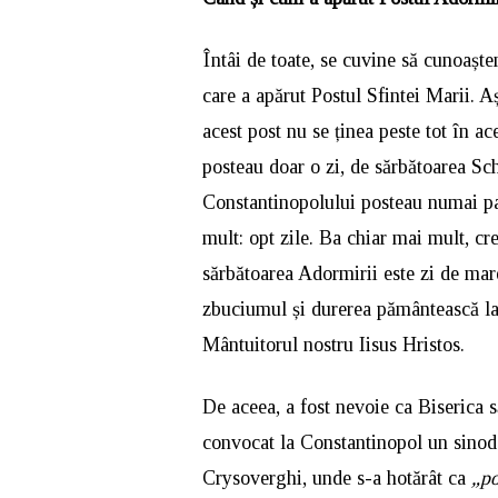
Întâi de toate, se cuvine să cunoaștem
care a apărut Postul Sfintei Marii. Aș
acest post nu se ținea peste tot în ac
posteau doar o zi, de sărbătoarea Sc
Constantinopolului posteau numai patr
mult: opt zile. Ba chiar mai mult, cr
sărbătoarea Adormirii este zi de ma
zbuciumul și durerea pământească la 
Mântuitorul nostru Iisus Hristos.
De aceea, a fost nevoie ca Biserica s
convocat la Constantinopol un sinod 
Crysoverghi, unde s-a hotărât ca
„po