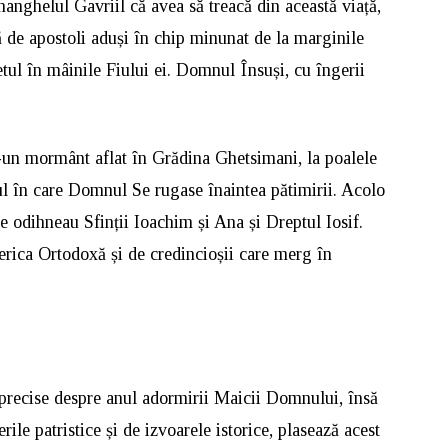
rhanghelul Gavriil că avea să treacă din această viață,
ă de apostoli aduși în chip minunat de la marginile
tul în mâinile Fiului ei. Domnul Însuși, cu îngerii
tr-un mormânt aflat în Grădina Ghetsimani, la poalele
ul în care Domnul Se rugase înaintea pătimirii. Acolo
e odihneau Sfinții Ioachim și Ana și Dreptul Iosif.
iserica Ortodoxă și de credincioșii care merg în
 precise despre anul adormirii Maicii Domnului, însă
rile patristice și de izvoarele istorice, plasează acest