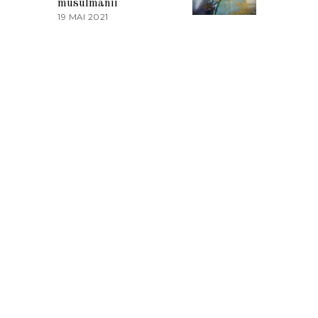
musulmanii
T
19 MAI 2021
1
2
9
0
M
2
A
1
I
2
0
2
1