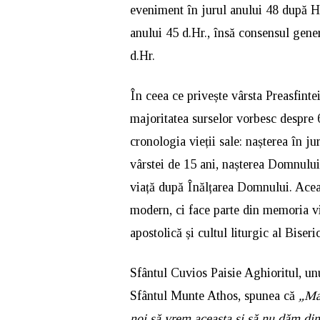
eveniment în jurul anului 48 după Hr
anului 45 d.Hr., însă consensul gener
d.Hr.
În ceea ce privește vârsta Preasfin
majoritatea surselor vorbesc despre 
cronologia vieții sale: nașterea în ju
vârstei de 15 ani, nașterea Domnului
viață după Înălțarea Domnului. Acea
modern, ci face parte din memoria vie
apostolică și cultul liturgic al Biseric
Sfântul Cuvios Paisie Aghioritul, unul
Sfântul Munte Athos, spunea că
„Mai
noi să vrem aceasta şi să nu dăm din 