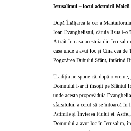
Ierusalimul – locul adormirii Maici
După Înălțarea la cer a Mântuitorul
Ioan Evanghelistul, căruia Iisus i-o 
A trăit în casa acestuia din Ierusali
casa unde a avut loc și Cina cea de Ta
Pogorârea Duhului Sfânt, întărind Bi
Tradiția ne spune că, după o vreme, 
Domnului l-ar fi însoțit pe Sfântul I
unde acesta propovăduia Evanghelia. 
sfârșitului, a cerut să se întoarcă î
Patimile și Învierea Fiului ei. Astfel
Domnului a avut loc în Ierusalim, în