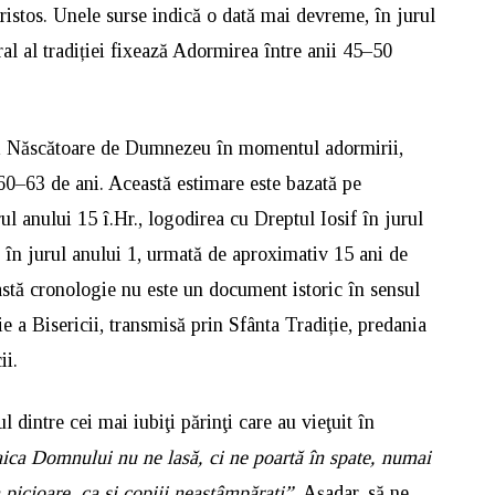
istos. Unele surse indică o dată mai devreme, în jurul
al al tradiției fixează Adormirea între anii 45–50
tei Născătoare de Dumnezeu în momentul adormirii,
60–63 de ani. Această estimare este bazată pe
rul anului 15 î.Hr., logodirea cu Dreptul Iosif în jurul
 în jurul anului 1, urmată de aproximativ 15 ani de
stă cronologie nu este un document istoric în sensul
 a Bisericii, transmisă prin Sfânta Tradiție, predania
ii.
 dintre cei mai iubiţi părinţi care au vieţuit în
ca Domnului nu ne lasă, ci ne poartă în spate, numai
picioare, ca şi copiii neastâmpăraţi”.
Așadar, să ne