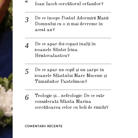
Ioan Iacob ocrotitorul orfanilor?
De ce începe Postul Adormirii Maicii
Domnului cu o zi mai devreme în
acest an?
De ce apar doi copaci înalți în
icoanele Sfintei Irina
Hristovalantou?
De ce apar un copil și un șarpe în
icoanele Sfântului Mare Mucenic și
Tămăduitor Pantelimon?
Teologie și… nefrologie: De ce este
considerată Sfânta Marina
ocrotitoarea celor cu boli de rinichi?
COMENTARII RECENTE