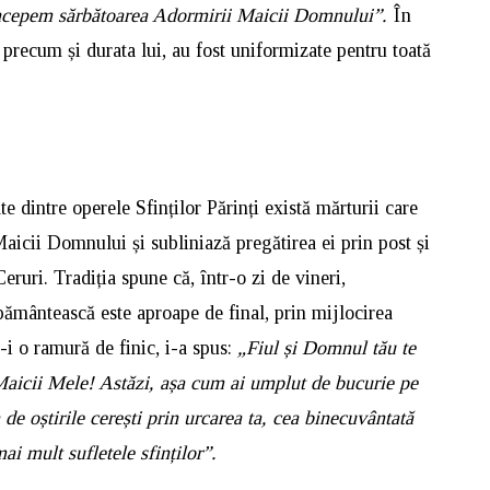
 începem sărbătoarea Adormirii Maicii Domnului”.
În
i precum și durata lui, au fost uniformizate pentru toată
te dintre operele Sfinților Părinți există mărturii care
aicii Domnului și subliniază pregătirea ei prin post și
Ceruri. Tradiția spune că, într-o zi de vineri,
pământească este aproape de final, prin mijlocirea
-i o ramură de finic, i-a spus:
„Fiul și Domnul tău te
Maicii Mele! Astăzi, așa cum ai umplut de bucurie pe
de oștirile cerești prin urcarea ta, cea binecuvântată
mai mult sufletele sfinților”.