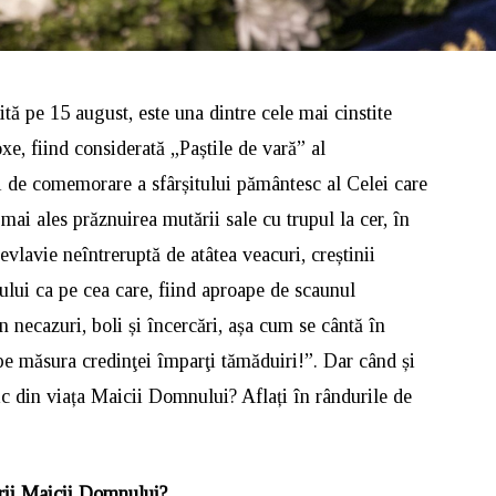
 pe 15 august, este una dintre cele mai cinstite
xe, fiind considerată „Paștile de vară” al
oi de comemorare a sfârșitului pământesc al Celei care
ai ales prăznuirea mutării sale cu trupul la cer, în
evlavie neîntreruptă de atâtea veacuri, creștinii
lui ca pe cea care, fiind aproape de scaunul
n necazuri, boli și încercări, așa cum se cântă în
 pe măsura credinţei împarţi tămăduiri!”. Dar când și
c din viața Maicii Domnului? Aflați în rândurile de
rii Maicii Domnului?