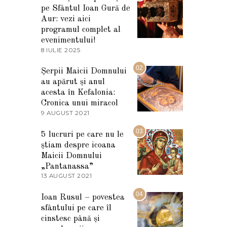
pe Sfântul Ioan Gură de
Aur: vezi aici
programul complet al
evenimentului!
8 IULIE 2025
1
0
I
02
Șerpii Maicii Domnului
U
au apărut și anul
L
I
acesta în Kefalonia:
E
Cronica unui miracol
2
9 AUGUST 2021
2
0
7
2
M
03
5
5 lucruri pe care nu le
A
știam despre icoana
R
T
Maicii Domnului
I
„Pantanassa”
E
13 AUGUST 2021
1
2
3
0
A
04
2
Ioan Rusul – povestea
U
2
sfântului pe care îl
G
U
cinstesc până și
S