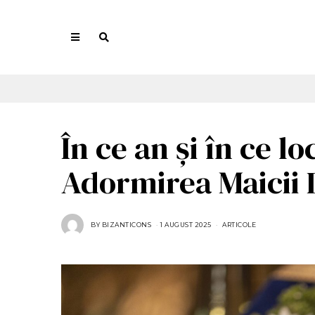
În ce an și în ce lo
Adormirea Maicii
BY
BIZANTICONS
1 AUGUST 2025
1
ARTICOLE
A
U
G
U
S
T
2
0
2
5