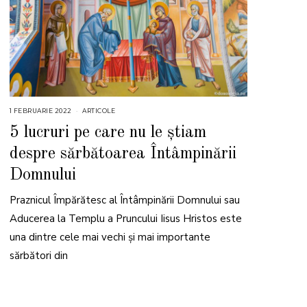
1 FEBRUARIE 2022
1
ARTICOLE
F
E
5 lucruri pe care nu le știam
B
R
despre sărbătoarea Întâmpinării
U
A
R
Domnului
I
E
2
Praznicul Împărătesc al Întâmpinării Domnului sau
0
2
Aducerea la Templu a Pruncului Iisus Hristos este
2
una dintre cele mai vechi și mai importante
sărbători din