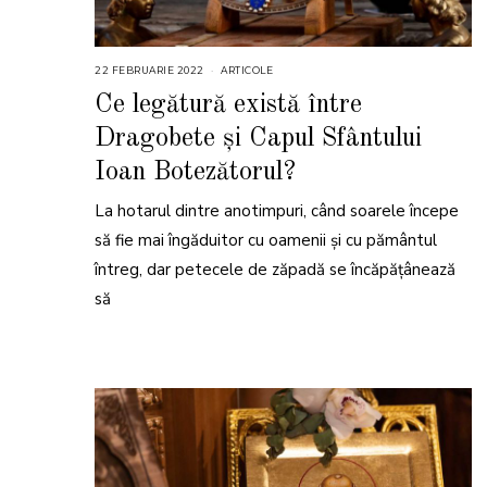
22 FEBRUARIE 2022
2
ARTICOLE
3
F
Ce legătură există între
E
B
Dragobete și Capul Sfântului
R
U
A
Ioan Botezătorul?
R
I
E
La hotarul dintre anotimpuri, când soarele începe
2
0
să fie mai îngăduitor cu oamenii și cu pământul
2
2
întreg, dar petecele de zăpadă se încăpățânează
să