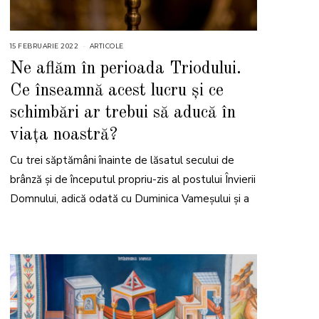
15 FEBRUARIE 2022
1
ARTICOLE
8
F
Ne aflăm în perioada Triodului.
E
B
Ce înseamnă acest lucru și ce
R
U
A
schimbări ar trebui să aducă în
R
I
viața noastră?
E
2
0
2
Cu trei săptămâni înainte de lăsatul secului de
2
brânză și de începutul propriu-zis al postului Învierii
Domnului, adică odată cu Duminica Vameşului şi a