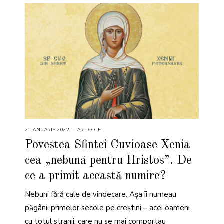
21 IANUARIE 2022
2
ARTICOLE
1
I
Povestea Sfintei Cuvioase Xenia
A
N
cea „nebună pentru Hristos”. De
U
A
R
ce a primit această numire?
I
E
2
Nebuni fără cale de vindecare. Așa îi numeau
0
2
păgânii primelor secole pe creștini – acei oameni
2
cu totul stranii, care nu se mai comportau