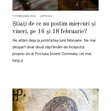
17 FEBRUARIE 2022
1
ARTICOLE
8
F
Știați de ce nu postim miercuri și
E
B
vineri, pe 16 și 18 februarie?
R
U
A
Ne aflăm deja la jumătatea lunii februarie. Ne mai
R
I
E
despart doar două săptămâni de începutul
2
0
propriu-zis al Postului Învierii Domnului, cel mai
2
2
lung şi