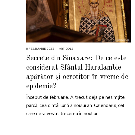
8 FEBRUARIE 2022
8
ARTICOLE
F
E
Secrete din Sinaxare: De ce este
B
R
considerat Sfântul Haralambie
U
A
R
apărător și ocrotitor în vreme de
I
E
epidemie?
2
0
2
2
Început de februarie. A trecut deja pe nesimțite,
parcă, cea dintâi lună a noului an. Calendarul, cel
care ne-a vestit trecerea în noul an