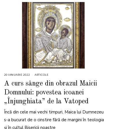
20 IANUARIE 2022
2
ARTICOLE
0
I
A curs sânge din obrazul Maicii
A
N
Domnului: povestea icoanei
U
A
R
„Înjunghiata” de la Vatoped
I
E
2
Încă din cele mai vechi timpuri, Maica lui Dumnezeu
0
2
s-a bucurat de o cinstire fără de margini în teologia
2
și în cultul Bisericii noastre