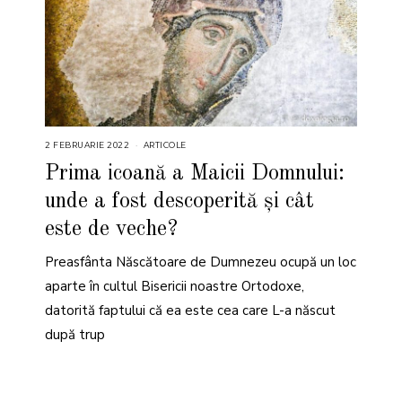
2 FEBRUARIE 2022
5
ARTICOLE
F
E
Prima icoană a Maicii Domnului:
B
R
unde a fost descoperită și cât
U
A
R
este de veche?
I
E
2
Preasfânta Născătoare de Dumnezeu ocupă un loc
0
2
aparte în cultul Bisericii noastre Ortodoxe,
2
datorită faptului că ea este cea care L-a născut
după trup