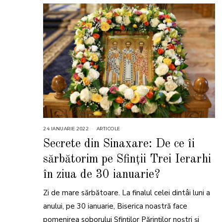
24 IANUARIE 2022
2
ARTICOLE
4
I
Secrete din Sinaxare: De ce îi
A
N
sărbătorim pe Sfinţii Trei Ierarhi
U
A
R
în ziua de 30 ianuarie?
I
E
2
Zi de mare sărbătoare. La finalul celei dintâi luni a
0
2
anului, pe 30 ianuarie, Biserica noastră face
2
pomenirea soborului Sfinţilor Părinţilor noştri şi