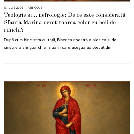
16 IULIE 2026
1
ARTICOLE
6
Teologie și… nefrologie: De ce este considerată
I
U
Sfânta Marina ocrotitoarea celor cu boli de
L
I
rinichi?
E
2
0
După cum bine știm cu toții, Biserica noastră a ales ca zi de
2
6
cinstire a sfinților chiar ziua în care aceștia au plecat din