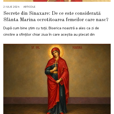
2 IULIE 2024
2
ARTICOLE
I
Secrete din Sinaxare: De ce este considerată
U
L
Sfânta Marina ocrotitoarea femeilor care nasc?
I
E
2
După cum bine știm cu toții, Biserica noastră a ales ca zi de
0
2
cinstire a sfinților chiar ziua în care aceștia au plecat din
4