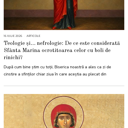
16 IULIE 2026
1
ARTICOLE
6
Teologie și… nefrologie: De ce este considerată
I
U
Sfânta Marina ocrotitoarea celor cu boli de
L
I
rinichi?
E
2
0
După cum bine știm cu toții, Biserica noastră a ales ca zi de
2
6
cinstire a sfinților chiar ziua în care aceștia au plecat din