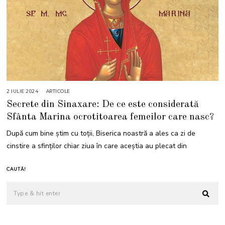
2 IULIE 2024
2
ARTICOLE
I
Secrete din Sinaxare: De ce este considerată
U
L
Sfânta Marina ocrotitoarea femeilor care nasc?
I
E
2
După cum bine știm cu toții, Biserica noastră a ales ca zi de
0
2
cinstire a sfinților chiar ziua în care aceștia au plecat din
4
CAUTĂ!