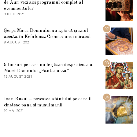
de Aur: vezi aici programul complet al
evenimentului!
8 IULIE 2025
1
0
I
U
02
Șerpii Maicii Domnului au apărut și anul
L
acesta în Kefalonia: Cronica unui miracol
I
E
9 AUGUST 2021
2
2
7
0
M
2
A
5
R
03
5 lucruri pe care nu le știam despre icoana
T
I
Maicii Domnului „Pantanassa”
E
13 AUGUST 2021
1
2
3
0
A
2
U
2
G
04
Ioan Rusul – povestea sfântului pe care îl
U
S
cinstesc până și musulmanii
T
19 MAI 2021
1
2
9
0
M
2
A
1
I
2