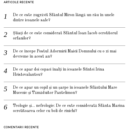
ARTICOLE RECENTE
De ce este zugrăvit Sfântul Miron lângă un râu în unele
dintre icoanele sale?
Știați de ce este considerat Sfântul Ioan Iacob ocrotitorul
orfanilor?
De ce începe Postul Adormirii Maicii Domnului cu o zi mai
devreme în acest an?
De ce apar doi copaci înalți în icoanele Sfintei Irina
Hristovalantou?
De ce apar un copil și un șarpe în icoanele Sfântului Mare
Mucenic și Tămăduitor Pantelimon?
Teologie și… nefrologie: De ce este considerată Sfânta Marina
ocrotitoarea celor cu boli de rinichi?
COMENTARII RECENTE