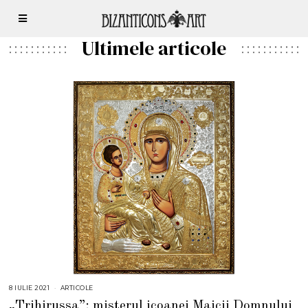
Ultimele articole
8 IULIE 2021
8
ARTICOLE
I
„Trihirussa”: misterul icoanei Maicii Domnului
U