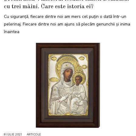
L
cu trei mâini. Care este istoria ei?
I
E
2
Cu siguranță, fiecare dintre noi am mers cel puțin o dată într-un
0
2
pelerinaj. Fiecare dintre noi am ajuns să plecăm genunchii și inima
1
înaintea
8 IULIE 2021
4
ARTICOLE