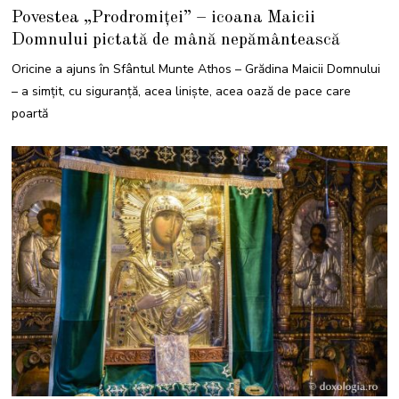
I
Povestea „Prodromiței” – icoana Maicii
U
L
Domnului pictată de mână nepământească
I
E
2
Oricine a ajuns în Sfântul Munte Athos – Grădina Maicii Domnului
0
2
– a simțit, cu siguranță, acea liniște, acea oază de pace care
5
poartă