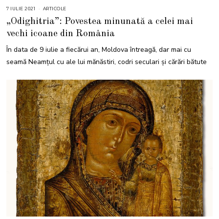
7 IULIE 2021
7
ARTICOLE
I
„Odighitria”: Povestea minunată a celei mai
U
L
vechi icoane din România
I
E
2
În data de 9 iulie a fiecărui an, Moldova întreagă, dar mai cu
0
2
seamă Neamțul cu ale lui mănăstiri, codri seculari și cărări bătute
1