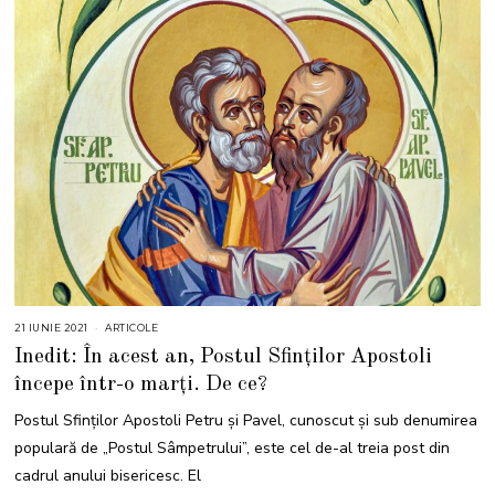
21 IUNIE 2021
2
ARTICOLE
1
Inedit: În acest an, Postul Sfinților Apostoli
I
U
începe într-o marți. De ce?
N
I
E
Postul Sfinților Apostoli Petru și Pavel, cunoscut și sub denumirea
2
0
populară de „Postul Sâmpetrului”, este cel de-al treia post din
2
1
cadrul anului bisericesc. El