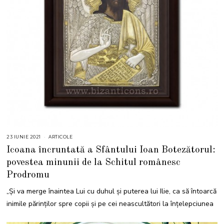
23 IUNIE 2021
2
ARTICOLE
3
Icoana încruntată a Sfântului Ioan Botezătorul:
I
U
povestea minunii de la Schitul românesc
N
I
Prodromu
E
2
0
„Şi va merge înaintea Lui cu duhul şi puterea lui Ilie, ca să întoarcă
2
1
inimile părinţilor spre copii şi pe cei neascultători la înţelepciunea