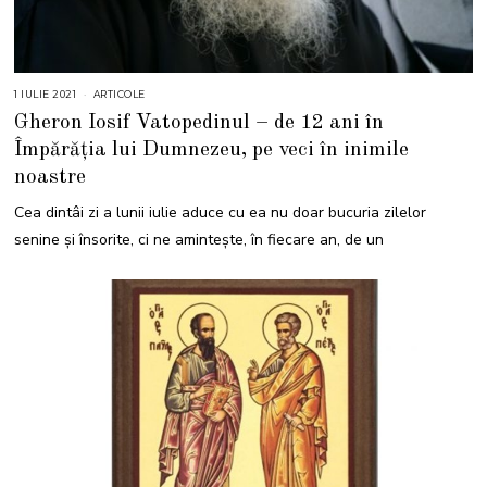
1 IULIE 2021
1
ARTICOLE
I
Gheron Iosif Vatopedinul – de 12 ani în
U
L
Împărăția lui Dumnezeu, pe veci în inimile
I
E
noastre
2
0
2
Cea dintâi zi a lunii iulie aduce cu ea nu doar bucuria zilelor
1
senine și însorite, ci ne amintește, în fiecare an, de un