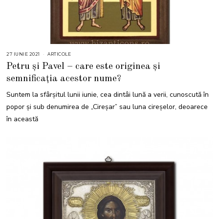
27 IUNIE 2021
2
ARTICOLE
7
Petru și Pavel – care este originea și
I
U
semnificația acestor nume?
N
I
E
Suntem la sfârșitul lunii iunie, cea dintâi lună a verii, cunoscută în
2
0
popor și sub denumirea de „Cireșar” sau luna cireșelor, deoarece
2
1
în această