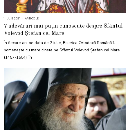
1 IULIE 2021
1
ARTICOLE
I
7 adevăruri mai puțin cunoscute despre Sfântul
U
L
Voievod Ștefan cel Mare
I
E
2
În fiecare an, pe data de 2 iulie, Biserica Ortodoxă Română îl
0
2
pomenește cu mare cinste pe Sfântul Voievod Ștefan cel Mare
1
(1457-1504). În