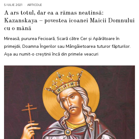
5 IULIE 2021
5
ARTICOLE
I
A ars totul, dar ea a rămas neatinsă:
U
L
Kazanskaya – povestea icoanei Maicii Domnului
I
E
cu o mână
2
0
2
Mireasă, pururea Fecioară, Scară către Cer și Apărătoare în
1
primejdii, Doamna Îngerilor sau Mângâietoarea tuturor făpturilor.
Așa au numit-o creștinii încă din primele veacuri