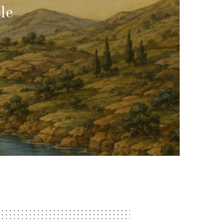
ul
le
n
ou?