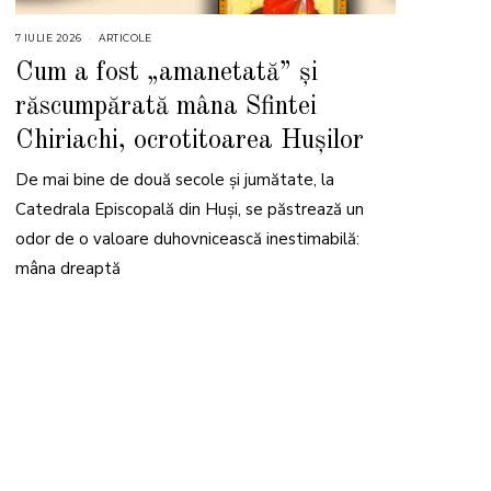
7 IULIE 2026
1
ARTICOLE
6
I
Cum a fost „amanetată” și
U
L
răscumpărată mâna Sfintei
I
E
2
Chiriachi, ocrotitoarea Hușilor
0
2
6
De mai bine de două secole și jumătate, la
Catedrala Episcopală din Huși, se păstrează un
odor de o valoare duhovnicească inestimabilă:
mâna dreaptă