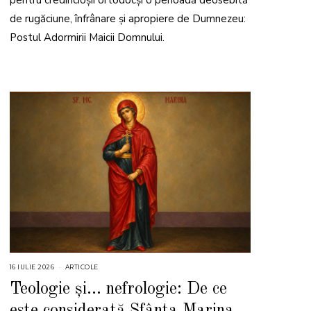
pentru credincioșii ortodocși o perioadă deosebită
de rugăciune, înfrânare și apropiere de Dumnezeu:
Postul Adormirii Maicii Domnului.
16 IULIE 2026
1
ARTICOLE
6
I
Teologie și… nefrologie: De ce
U
L
este considerată Sfânta Marina
I