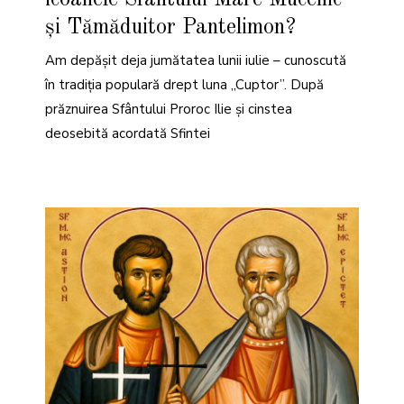
E
2
și Tămăduitor Pantelimon?
0
2
6
Am depășit deja jumătatea lunii iulie – cunoscută
în tradiția populară drept luna „Cuptor”. După
prăznuirea Sfântului Proroc Ilie și cinstea
deosebită acordată Sfintei