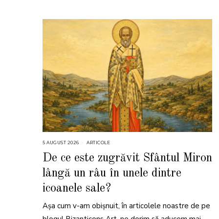
5 AUGUST 2026
5
ARTICOLE
A
U
De ce este zugrăvit Sfântul Miron
G
U
lângă un râu în unele dintre
S
T
2
icoanele sale?
0
2
6
Așa cum v-am obișnuit, în articolele noastre de pe