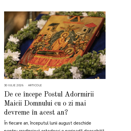
30 IULIE 2026
3
ARTICOLE
0
I
De ce începe Postul Adormirii
U
L
Maicii Domnului cu o zi mai
I
E
2
devreme în acest an?
0
2
6
În fiecare an, începutul lunii august deschide