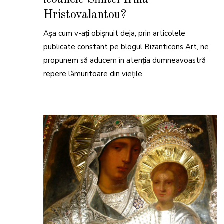
E
2
Hristovalantou?
0
2
6
Așa cum v-ați obișnuit deja, prin articolele
publicate constant pe blogul Bizanticons Art, ne
propunem să aducem în atenția dumneavoastră
repere lămuritoare din viețile