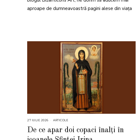
blogul Bizanticons Art, ne dorim să aducem mai
aproape de dumneavoastră pagini alese din viața
27 IULIE 2026
2
ARTICOLE
7
I
De ce apar doi copaci înalți în
U
L
icoanele Sfintei Irina
I