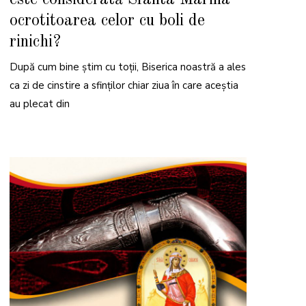
E
2
ocrotitoarea celor cu boli de
0
2
rinichi?
6
După cum bine știm cu toții, Biserica noastră a ales
ca zi de cinstire a sfinților chiar ziua în care aceștia
au plecat din