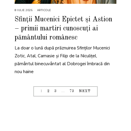
8 IULIE 2026
1
ARTICOLE
6
I
Sfinții Mucenici Epictet și Astion
U
L
– primii martiri cunoscuți ai
I
E
2
pământului românesc
0
2
6
La doar o lună după prăznuirea Sfinților Mucenici
Zotic, Atal, Camasie și Filip de la Niculițel,
pământul binecuvântat al Dobrogei îmbracă din
nou haine
1
2
3
…
73
NEXT