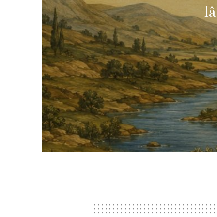
Ș
l
ic