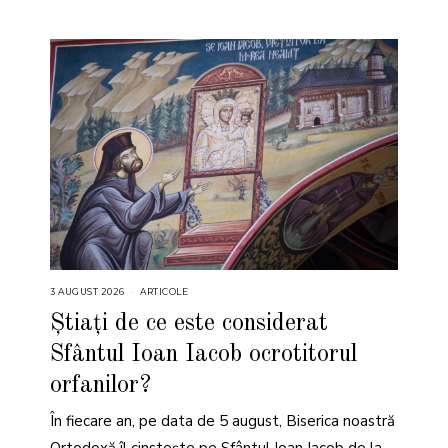
3 AUGUST 2026
3
ARTICOLE
A
U
Știați de ce este considerat
G
U
Sfântul Ioan Iacob ocrotitorul
S
T
2
orfanilor?
0
2
6
În fiecare an, pe data de 5 august, Biserica noastră