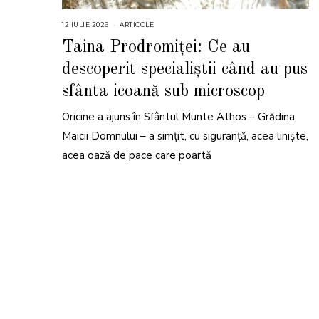
12 IULIE 2026
1
ARTICOLE
6
I
Taina Prodromiței: Ce au
U
L
descoperit specialiștii când au pus
I
E
2
sfânta icoană sub microscop
0
2
6
Oricine a ajuns în Sfântul Munte Athos – Grădina
Maicii Domnului – a simțit, cu siguranță, acea liniște,
acea oază de pace care poartă