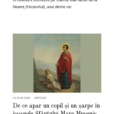
Ortodoxă îl cinstește pe Sfântul Ioan Iacob de la
Neamț (Hozevitul), unul dintre cei
24 IULIE 2026
2
ARTICOLE
4
I
De ce apar un copil și un șarpe în
U
L
icoanele Sfântului Mare Mucenic
I