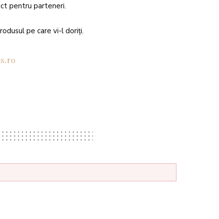
ect pentru parteneri.
dusul pe care vi-l doriți.
s.ro