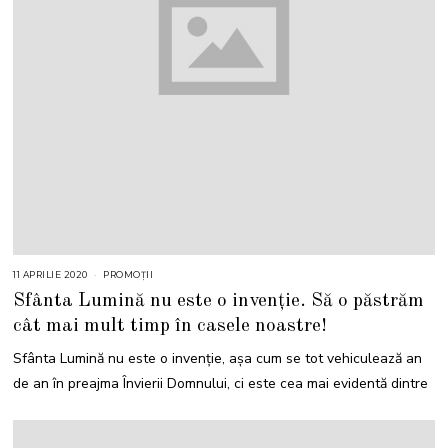
11 APRILIE 2020
1
PROMOȚII
1
Sfânta Lumină nu este o invenție. Să o păstrăm
M
A
cât mai mult timp în casele noastre!
I
2
0
Sfânta Lumină nu este o invenție, așa cum se tot vehiculează an
2
1
de an în preajma Învierii Domnului, ci este cea mai evidentă dintre