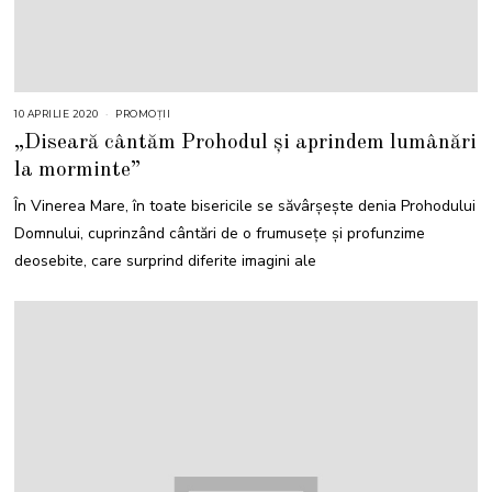
10 APRILIE 2020
1
PROMOȚII
1
„Diseară cântăm Prohodul și aprindem lumânări
M
A
la morminte”
I
2
0
În Vinerea Mare, în toate bisericile se săvârșește denia Prohodului
2
1
Domnului, cuprinzând cântări de o frumuseţe şi profunzime
deosebite, care surprind diferite imagini ale