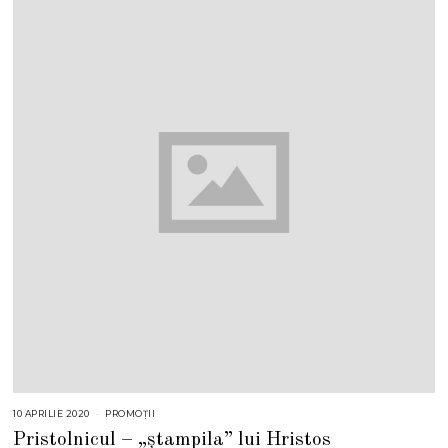
10 APRILIE 2020
1
PROMOȚII
1
Pristolnicul – „ștampila” lui Hristos
M