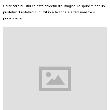
A
I
Celor care nu știu ce este obiectul din imagine, le spunem noi: un
2
0
pristolnic. Pristolnicul (numit în alte zone ale țării noastre şi
2
1
prescurnicer)