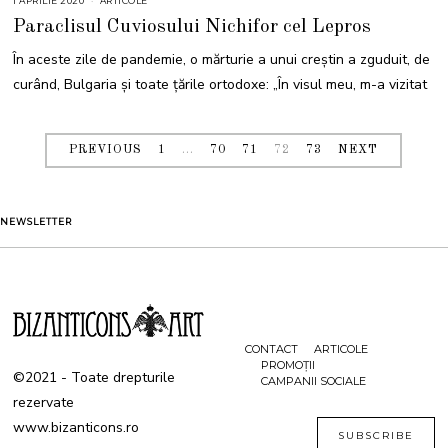
1 APRILIE 2020
ARTICOLE
Paraclisul Cuviosului Nichifor cel Lepros
În aceste zile de pandemie, o mărturie a unui creștin a zguduit, de
curând, Bulgaria și toate țările ortodoxe: „În visul meu, m-a vizitat
PREVIOUS
1
…
70
71
72
73
NEXT
NEWSLETTER
CONTACT
ARTICOLE
PROMOȚII
©2021 - Toate drepturile
CAMPANII SOCIALE
rezervate
www.bizanticons.ro
SUBSCRIBE