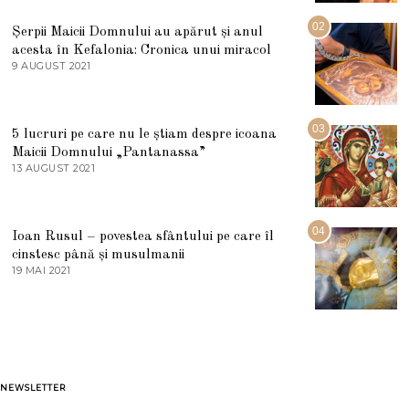
I
U
02
Șerpii Maicii Domnului au apărut și anul
L
acesta în Kefalonia: Cronica unui miracol
I
E
9 AUGUST 2021
2
2
7
0
M
2
A
5
R
03
5 lucruri pe care nu le știam despre icoana
T
I
Maicii Domnului „Pantanassa”
E
13 AUGUST 2021
1
2
3
0
A
2
U
2
G
04
Ioan Rusul – povestea sfântului pe care îl
U
S
cinstesc până și musulmanii
T
19 MAI 2021
1
2
9
0
M
2
A
1
I
2
0
2
1
NEWSLETTER