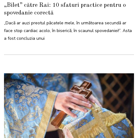
3
„Bilet” către Rai: 10 sfaturi practice pentru o
A
P
spovedanie corectă
R
I
L
„Dacă ar auzi preotul păcatele mele, în următoarea secundă ar
I
E
face stop cardiac acolo, în biserică, în scaunul spovedaniei!”. Asta
2
0
a fost concluzia unui
2
2