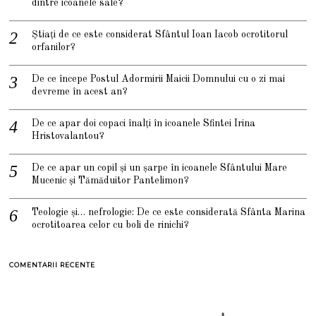
dintre icoanele sale?
Știați de ce este considerat Sfântul Ioan Iacob ocrotitorul
orfanilor?
De ce începe Postul Adormirii Maicii Domnului cu o zi mai
devreme în acest an?
De ce apar doi copaci înalți în icoanele Sfintei Irina
Hristovalantou?
De ce apar un copil și un șarpe în icoanele Sfântului Mare
Mucenic și Tămăduitor Pantelimon?
Teologie și… nefrologie: De ce este considerată Sfânta Marina
ocrotitoarea celor cu boli de rinichi?
COMENTARII RECENTE