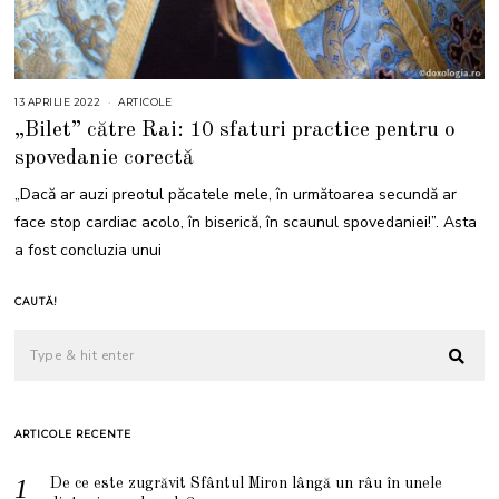
13 APRILIE 2022
1
ARTICOLE
3
„Bilet” către Rai: 10 sfaturi practice pentru o
A
P
spovedanie corectă
R
I
L
„Dacă ar auzi preotul păcatele mele, în următoarea secundă ar
I
E
face stop cardiac acolo, în biserică, în scaunul spovedaniei!”. Asta
2
0
a fost concluzia unui
2
2
CAUTĂ!
ARTICOLE RECENTE
De ce este zugrăvit Sfântul Miron lângă un râu în unele