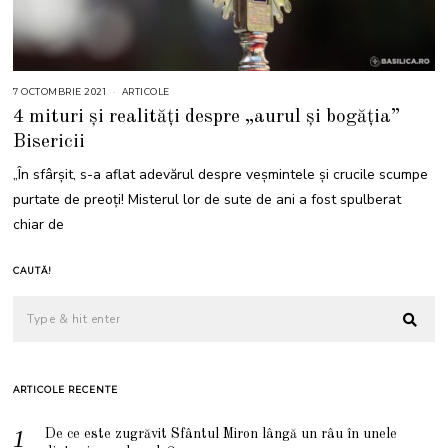
7 OCTOMBRIE 2021
ARTICOLE
4 mituri și realități despre „aurul și bogăția”
Bisericii
„În sfârșit, s-a aflat adevărul despre veșmintele și crucile scumpe
purtate de preoți! Misterul lor de sute de ani a fost spulberat
chiar de
CAUTĂ!
ARTICOLE RECENTE
De ce este zugrăvit Sfântul Miron lângă un râu în unele