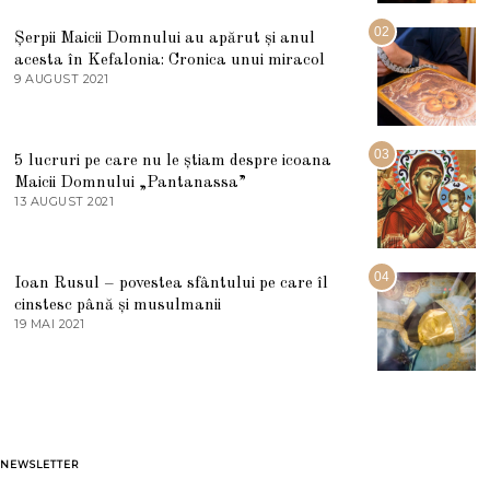
I
U
02
Șerpii Maicii Domnului au apărut și anul
L
acesta în Kefalonia: Cronica unui miracol
I
E
9 AUGUST 2021
2
2
7
0
M
2
A
5
R
03
5 lucruri pe care nu le știam despre icoana
T
I
Maicii Domnului „Pantanassa”
E
13 AUGUST 2021
1
2
3
0
A
2
U
2
G
04
Ioan Rusul – povestea sfântului pe care îl
U
S
cinstesc până și musulmanii
T
19 MAI 2021
1
2
9
0
M
2
A
1
I
2
0
2
1
NEWSLETTER