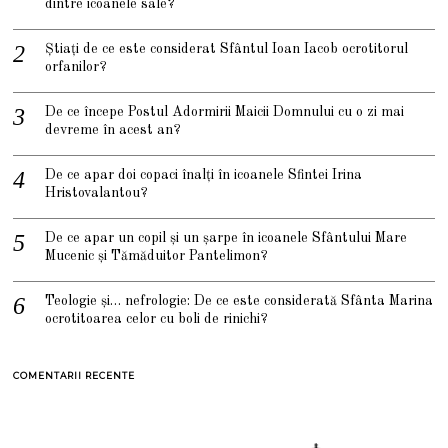
dintre icoanele sale?
Știați de ce este considerat Sfântul Ioan Iacob ocrotitorul
orfanilor?
De ce începe Postul Adormirii Maicii Domnului cu o zi mai
devreme în acest an?
De ce apar doi copaci înalți în icoanele Sfintei Irina
Hristovalantou?
De ce apar un copil și un șarpe în icoanele Sfântului Mare
Mucenic și Tămăduitor Pantelimon?
Teologie și… nefrologie: De ce este considerată Sfânta Marina
ocrotitoarea celor cu boli de rinichi?
COMENTARII RECENTE