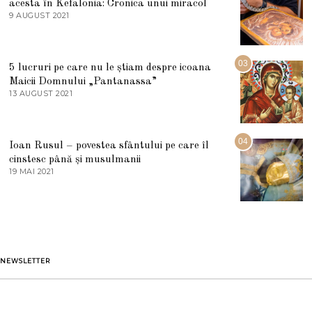
acesta în Kefalonia: Cronica unui miracol
I
E
9 AUGUST 2021
2
2
7
0
M
2
A
5
R
03
5 lucruri pe care nu le știam despre icoana
T
I
Maicii Domnului „Pantanassa”
E
13 AUGUST 2021
1
2
3
0
A
2
U
2
G
04
Ioan Rusul – povestea sfântului pe care îl
U
S
cinstesc până și musulmanii
T
19 MAI 2021
1
2
9
0
M
2
A
1
I
2
0
2
1
NEWSLETTER