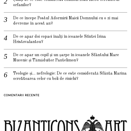
orfanilor?
De ce începe Postul Adormirii Maicii Domnului cu o zi mai
devreme în acest an?
De ce apar doi copaci înalți în icoanele Sfintei Irina
Hristovalantou?
De ce apar un copil și un șarpe în icoanele Sfântului Mare
Mucenic și Tămăduitor Pantelimon?
Teologie și… nefrologie: De ce este considerată Sfânta Marina
ocrotitoarea celor cu boli de rinichi?
COMENTARII RECENTE