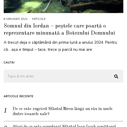
8 IANUARIE 2024
1
ARTICOLE
2
Somnul din Iordan – peștele care poartă o
I
A
reprezentare minunată a Botezului Domnului
N
U
A
A trecut deja o săptămână din prima lună a anului 2024. Pentru
R
I
că… așa e timpul – tace, trece și parcă nu mai are
E
2
0
2
CAUTĂ!
4
ARTICOLE RECENTE
De ce este zugrăvit Sfântul Miron lângă un râu în unele
dintre icoanele sale?
Știați de ce este considerat Sfântul Ioan Iacob ocrotitorul