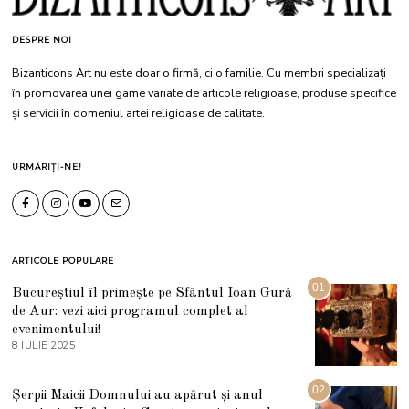
DESPRE NOI
Bizanticons Art nu este doar o firmă, ci o familie. Cu membri specializați
în promovarea unei game variate de articole religioase, produse specifice
și servicii în domeniul artei religioase de calitate.
URMĂRIȚI-NE!
ARTICOLE POPULARE
01
Bucureștiul îl primește pe Sfântul Ioan Gură
de Aur: vezi aici programul complet al
evenimentului!
8 IULIE 2025
1
0
I
U
02
Șerpii Maicii Domnului au apărut și anul
L