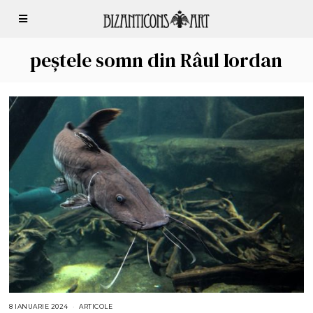
peștele somn din Râul Iordan
8 IANUARIE 2024
1
ARTICOLE