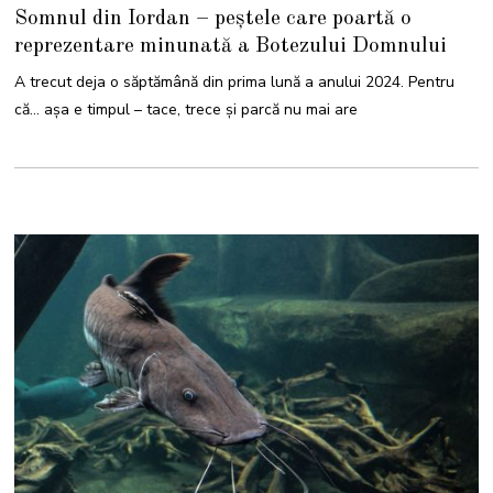
2
Somnul din Iordan – peștele care poartă o
I
A
reprezentare minunată a Botezului Domnului
N
U
A
A trecut deja o săptămână din prima lună a anului 2024. Pentru
R
I
că… așa e timpul – tace, trece și parcă nu mai are
E
2
0
2
4