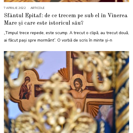
7 APRILIE 2022
1
ARTICOLE
4
Sfântul Epitaf: de ce trecem pe sub el în Vinerea
A
P
Mare și care este istoricul său?
R
I
L
„Timpul trece repede, este scump. A trecut o clipă, au trecut două,
I
E
ai făcut paşi spre mormânt”. O vorbă de scris în minte și-n
2
0
2
5