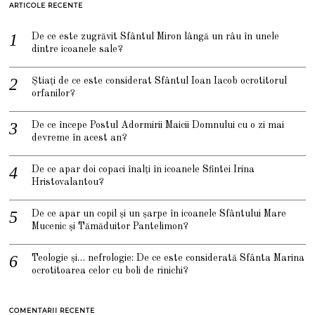
ARTICOLE RECENTE
De ce este zugrăvit Sfântul Miron lângă un râu în unele
dintre icoanele sale?
Știați de ce este considerat Sfântul Ioan Iacob ocrotitorul
orfanilor?
De ce începe Postul Adormirii Maicii Domnului cu o zi mai
devreme în acest an?
De ce apar doi copaci înalți în icoanele Sfintei Irina
Hristovalantou?
De ce apar un copil și un șarpe în icoanele Sfântului Mare
Mucenic și Tămăduitor Pantelimon?
Teologie și… nefrologie: De ce este considerată Sfânta Marina
ocrotitoarea celor cu boli de rinichi?
COMENTARII RECENTE