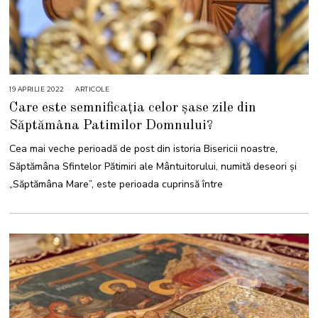
19 APRILIE 2022
2
ARTICOLE
0
Care este semnificația celor șase zile din
A
P
Săptămâna Patimilor Domnului?
R
I
L
Cea mai veche perioadă de post din istoria Bisericii noastre,
I
E
Săptămâna Sfintelor Pătimiri ale Mântuitorului, numită deseori și
2
0
„Săptămâna Mare”, este perioada cuprinsă între
2
2