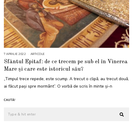
7 APRILIE 2022
1
ARTICOLE
4
Sfântul Epitaf: de ce trecem pe sub el în Vinerea
A
P
Mare și care este istoricul său?
R
I
L
„Timpul trece repede, este scump. A trecut o clipă, au trecut două,
I
E
ai făcut paşi spre mormânt”. O vorbă de scris în minte și-n
2
0
2
5
CAUTĂ!