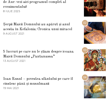
de Aur: vezi aici programul complet al
evenimentului!
8 IULIE 2025
1
0
I
U
02
Șerpii Maicii Domnului au apărut și anul
L
acesta în Kefalonia: Cronica unui miracol
I
E
9 AUGUST 2021
2
2
7
0
M
2
A
5
R
03
5 lucruri pe care nu le știam despre icoana
T
I
Maicii Domnului „Pantanassa”
E
13 AUGUST 2021
1
2
3
0
A
2
U
2
G
04
Ioan Rusul – povestea sfântului pe care îl
U
S
cinstesc până și musulmanii
T
19 MAI 2021
1
2
9
0
M
2
A
1
I
2