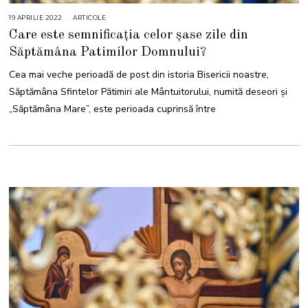
19 APRILIE 2022
2
ARTICOLE
0
Care este semnificația celor șase zile din
A
P
Săptămâna Patimilor Domnului?
R
I
L
Cea mai veche perioadă de post din istoria Bisericii noastre,
I
E
Săptămâna Sfintelor Pătimiri ale Mântuitorului, numită deseori și
2
0
„Săptămâna Mare”, este perioada cuprinsă între
2
2