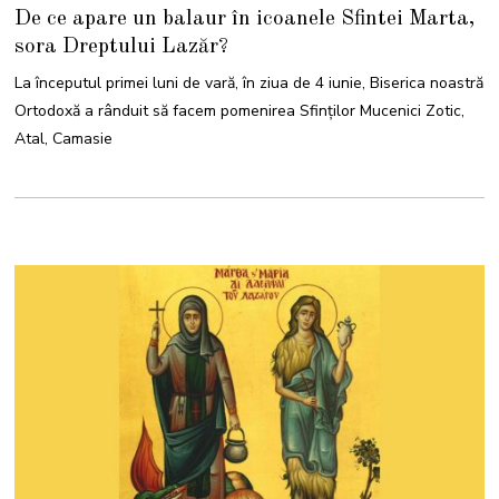
4
De ce apare un balaur în icoanele Sfintei Marta,
I
U
sora Dreptului Lazăr?
N
I
E
La începutul primei luni de vară, în ziua de 4 iunie, Biserica noastră
2
0
Ortodoxă a rânduit să facem pomenirea Sfinților Mucenici Zotic,
2
4
Atal, Camasie