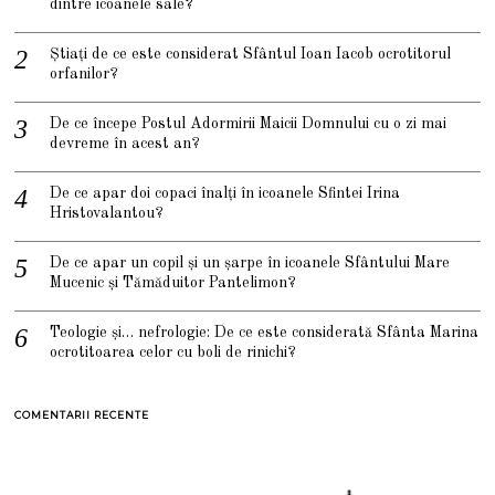
dintre icoanele sale?
Știați de ce este considerat Sfântul Ioan Iacob ocrotitorul
orfanilor?
De ce începe Postul Adormirii Maicii Domnului cu o zi mai
devreme în acest an?
De ce apar doi copaci înalți în icoanele Sfintei Irina
Hristovalantou?
De ce apar un copil și un șarpe în icoanele Sfântului Mare
Mucenic și Tămăduitor Pantelimon?
Teologie și… nefrologie: De ce este considerată Sfânta Marina
ocrotitoarea celor cu boli de rinichi?
COMENTARII RECENTE