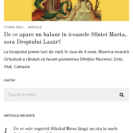
3 IUNIE 2024
2
ARTICOLE
4
De ce apare un balaur în icoanele Sfintei Marta,
I
U
sora Dreptului Lazăr?
N
I
E
La începutul primei luni de vară, în ziua de 4 iunie, Biserica noastră
2
0
Ortodoxă a rânduit să facem pomenirea Sfinților Mucenici Zotic,
2
4
Atal, Camasie
CAUTĂ!
ARTICOLE RECENTE
De ce este zugrăvit Sfântul Miron lângă un râu în unele