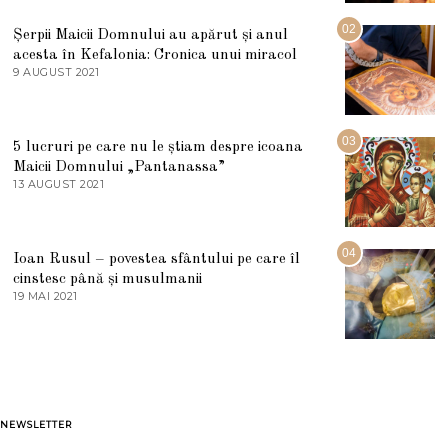
I
U
02
Șerpii Maicii Domnului au apărut și anul
L
acesta în Kefalonia: Cronica unui miracol
I
E
9 AUGUST 2021
2
2
7
0
M
2
A
5
R
03
5 lucruri pe care nu le știam despre icoana
T
I
Maicii Domnului „Pantanassa”
E
13 AUGUST 2021
1
2
3
0
A
2
U
2
G
04
Ioan Rusul – povestea sfântului pe care îl
U
S
cinstesc până și musulmanii
T
19 MAI 2021
1
2
9
0
M
2
A
1
I
2
0
2
1
NEWSLETTER