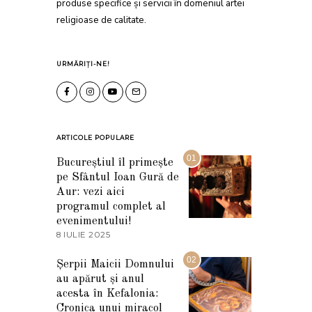
produse specifice și servicii în domeniul artei
religioase de calitate.
URMĂRIȚI-NE!
ARTICOLE POPULARE
01
Bucureștiul îl primește
pe Sfântul Ioan Gură de
Aur: vezi aici
programul complet al
evenimentului!
8 IULIE 2025
1
0
I
02
Șerpii Maicii Domnului
U
au apărut și anul
L
I
acesta în Kefalonia:
E
Cronica unui miracol