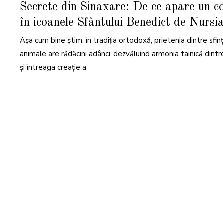
M
Secrete din Sinaxare: De ce apare un c
A
R
în icoanele Sfântului Benedict de Nursi
T
I
E
Așa cum bine știm, în tradiția ortodoxă, prietenia dintre sfinți
2
0
2
animale are rădăcini adânci, dezvăluind armonia tainică dint
5
și întreaga creație a