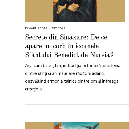
13 MARTIE 2025
1
ARTICOLE
3
M
Secrete din Sinaxare: De ce
A
R
apare un corb în icoanele
T
I
E
Sfântului Benedict de Nursia?
2
0
2
Așa cum bine știm, în tradiția ortodoxă, prietenia
5
dintre sfinți și animale are rădăcini adânci,
dezvăluind armonia tainică dintre om și întreaga
creație a