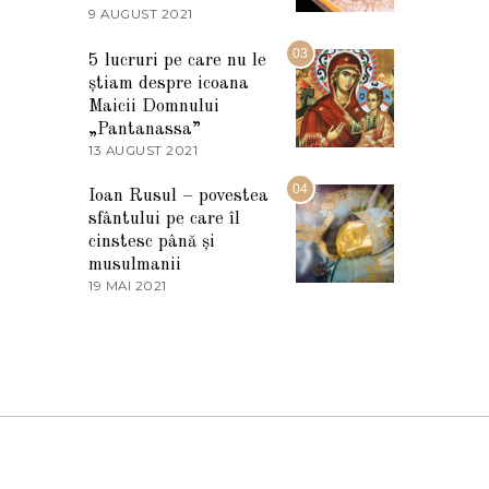
2
9 AUGUST 2021
2
0
7
2
M
03
5
5 lucruri pe care nu le
A
știam despre icoana
R
T
Maicii Domnului
I
„Pantanassa”
E
13 AUGUST 2021
1
2
3
0
A
04
2
Ioan Rusul – povestea
U
2
sfântului pe care îl
G
U
cinstesc până și
S
musulmanii
T
19 MAI 2021
1
2
9
0
M
2
A
1
I
2
0
2
1