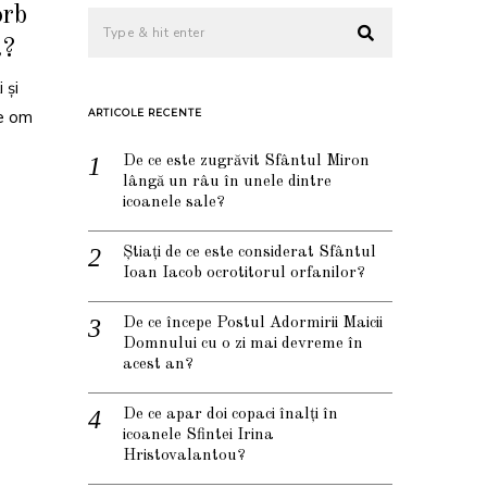
orb
a?
 și
re om
ARTICOLE RECENTE
De ce este zugrăvit Sfântul Miron
lângă un râu în unele dintre
icoanele sale?
Știați de ce este considerat Sfântul
Ioan Iacob ocrotitorul orfanilor?
De ce începe Postul Adormirii Maicii
Domnului cu o zi mai devreme în
acest an?
De ce apar doi copaci înalți în
icoanele Sfintei Irina
Hristovalantou?