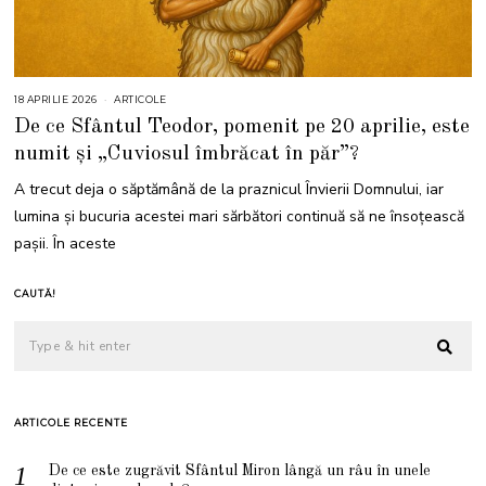
18 APRILIE 2026
1
ARTICOLE
8
De ce Sfântul Teodor, pomenit pe 20 aprilie, este
A
P
numit și „Cuviosul îmbrăcat în păr”?
R
I
L
A trecut deja o săptămână de la praznicul Învierii Domnului, iar
I
E
lumina și bucuria acestei mari sărbători continuă să ne însoțească
2
0
pașii. În aceste
2
6
CAUTĂ!
ARTICOLE RECENTE
De ce este zugrăvit Sfântul Miron lângă un râu în unele