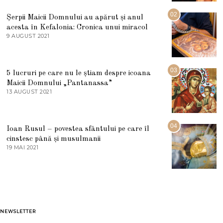
I
U
02
Șerpii Maicii Domnului au apărut și anul
L
acesta în Kefalonia: Cronica unui miracol
I
E
9 AUGUST 2021
2
2
7
0
M
2
A
5
R
03
5 lucruri pe care nu le știam despre icoana
T
I
Maicii Domnului „Pantanassa”
E
13 AUGUST 2021
1
2
3
0
A
2
U
2
G
04
Ioan Rusul – povestea sfântului pe care îl
U
S
cinstesc până și musulmanii
T
19 MAI 2021
1
2
9
0
M
2
A
1
I
2
0
2
1
NEWSLETTER