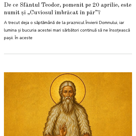
8
De ce Sfântul Teodor, pomenit pe 20 aprilie, este
A
P
numit și „Cuviosul îmbrăcat în păr”?
R
I
L
A trecut deja o săptămână de la praznicul Învierii Domnului, iar
I
E
lumina și bucuria acestei mari sărbători continuă să ne însoțească
2
0
pașii. În aceste
2
6