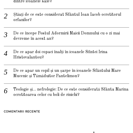
dintre icoanele sale?
Știați de ce este considerat Sfântul Ioan Iacob ocrotitorul
orfanilor?
De ce începe Postul Adormirii Maicii Domnului cu o zi mai
devreme în acest an?
De ce apar doi copaci înalți în icoanele Sfintei Irina
Hristovalantou?
De ce apar un copil și un șarpe în icoanele Sfântului Mare
Mucenic și Tămăduitor Pantelimon?
Teologie și… nefrologie: De ce este considerată Sfânta Marina
ocrotitoarea celor cu boli de rinichi?
COMENTARII RECENTE