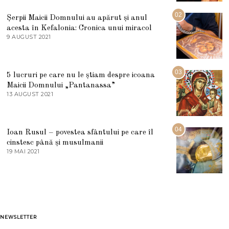
I
U
02
Șerpii Maicii Domnului au apărut și anul
L
acesta în Kefalonia: Cronica unui miracol
I
E
9 AUGUST 2021
2
2
7
0
M
2
A
5
R
03
5 lucruri pe care nu le știam despre icoana
T
I
Maicii Domnului „Pantanassa”
E
13 AUGUST 2021
1
2
3
0
A
2
U
2
G
04
Ioan Rusul – povestea sfântului pe care îl
U
S
cinstesc până și musulmanii
T
19 MAI 2021
1
2
9
0
M
2
A
1
I
2
0
2
1
NEWSLETTER