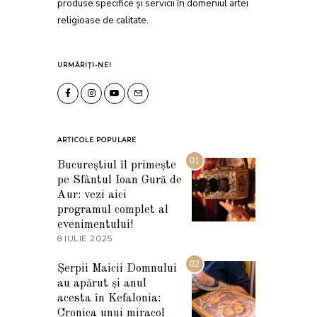
produse specifice și servicii în domeniul artei
religioase de calitate.
URMĂRIȚI-NE!
ARTICOLE POPULARE
01
Bucureștiul îl primește
pe Sfântul Ioan Gură de
Aur: vezi aici
programul complet al
evenimentului!
8 IULIE 2025
1
0
I
02
Șerpii Maicii Domnului
U
au apărut și anul
L
I
acesta în Kefalonia:
E
Cronica unui miracol