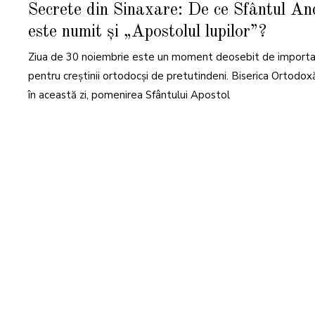
N
Secrete din Sinaxare: De ce Sfântul An
O
I
este numit și „Apostolul lupilor”?
E
M
B
Ziua de 30 noiembrie este un moment deosebit de import
R
I
E
pentru creștinii ortodocși de pretutindeni. Biserica Ortodoxă
2
0
în această zi, pomenirea Sfântului Apostol
2
1