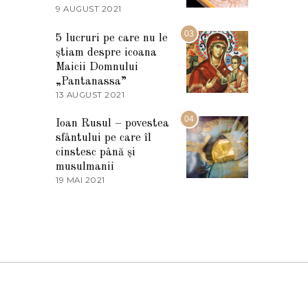
2
9 AUGUST 2021
2
0
7
2
M
03
5
5 lucruri pe care nu le
A
știam despre icoana
R
T
Maicii Domnului
I
„Pantanassa”
E
13 AUGUST 2021
1
2
3
0
A
04
2
Ioan Rusul – povestea
U
2
sfântului pe care îl
G
U
cinstesc până și
S
musulmanii
T
19 MAI 2021
1
2
9
0
M
2
A
1
I
2
0
2
1