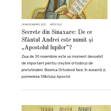
28 NOIEMBRIE 2021
2
ARTICOLE
8
N
Secrete din Sinaxare: De ce
O
I
Sfântul Andrei este numit și
E
M
B
„Apostolul lupilor”?
R
I
E
Ziua de 30 noiembrie este un moment deosebit
2
0
de important pentru creștinii ortodocși de
2
1
pretutindeni. Biserica Ortodoxă face, în această zi,
pomenirea Sfântului Apostol