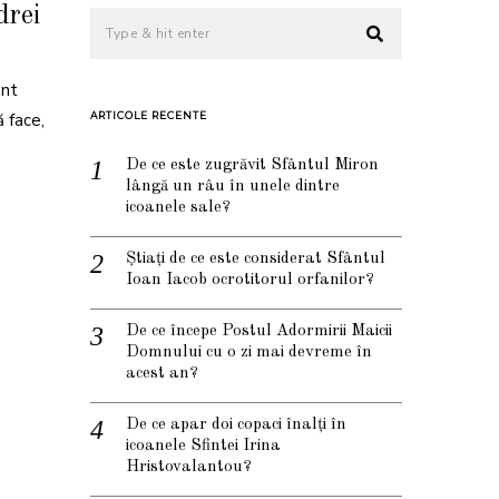
drei
ant
 face,
ARTICOLE RECENTE
De ce este zugrăvit Sfântul Miron
lângă un râu în unele dintre
icoanele sale?
Știați de ce este considerat Sfântul
Ioan Iacob ocrotitorul orfanilor?
De ce începe Postul Adormirii Maicii
Domnului cu o zi mai devreme în
acest an?
De ce apar doi copaci înalți în
icoanele Sfintei Irina
Hristovalantou?