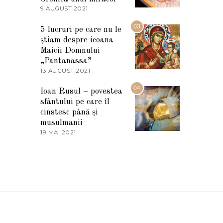
2
9 AUGUST 2021
2
0
7
2
M
03
5
5 lucruri pe care nu le
A
știam despre icoana
R
T
Maicii Domnului
I
„Pantanassa”
E
13 AUGUST 2021
1
2
3
0
A
04
2
Ioan Rusul – povestea
U
2
sfântului pe care îl
G
U
cinstesc până și
S
musulmanii
T
19 MAI 2021
1
2
9
0
M
2
A
1
I
2
0
2
1