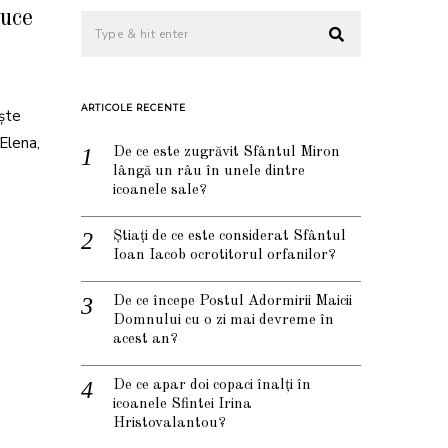
ruce
ARTICOLE RECENTE
ește
 Elena,
De ce este zugrăvit Sfântul Miron
lângă un râu în unele dintre
icoanele sale?
Știați de ce este considerat Sfântul
Ioan Iacob ocrotitorul orfanilor?
De ce începe Postul Adormirii Maicii
Domnului cu o zi mai devreme în
acest an?
De ce apar doi copaci înalți în
icoanele Sfintei Irina
Hristovalantou?