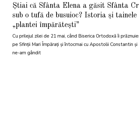
M
Știai că Sfânta Elena a găsit Sfânta C
A
I
sub o tufă de busuioc? Istoria și tainele
2
0
2
„plantei împărătești”
6
Cu prilejul zilei de 21 mai, când Biserica Ortodoxă îi prăznui
pe Sfinții Mari Împărați și întocmai cu Apostolii Constantin și
ne-am gândit