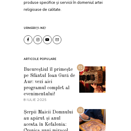
produse specifice și servicii în domeniul artei
religioase de calitate.
URMĂRIȚI-NE!
ARTICOLE POPULARE
01
Bucureștiul îl primește
pe Sfântul Ioan Gură de
Aur: vezi aici
programul complet al
evenimentului!
8 IULIE 2025
1
0
I
02
Șerpii Maicii Domnului
U
au apărut și anul
L
I
acesta în Kefalonia:
E
Cronica unui miracol