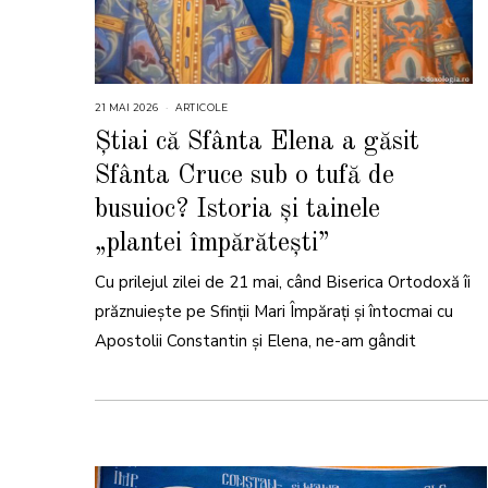
21 MAI 2026
2
ARTICOLE
2
M
Știai că Sfânta Elena a găsit
A
I
Sfânta Cruce sub o tufă de
2
0
2
busuioc? Istoria și tainele
6
„plantei împărătești”
Cu prilejul zilei de 21 mai, când Biserica Ortodoxă îi
prăznuiește pe Sfinții Mari Împărați și întocmai cu
Apostolii Constantin și Elena, ne-am gândit