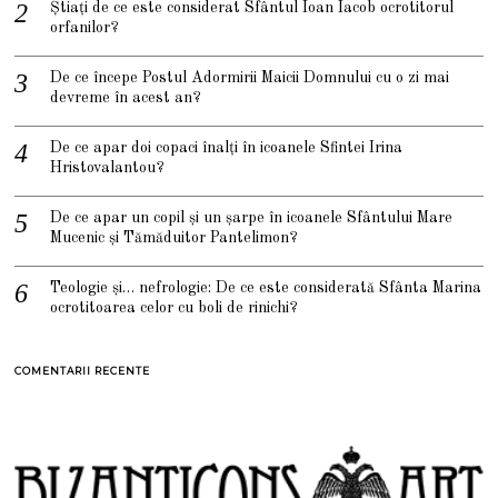
Știați de ce este considerat Sfântul Ioan Iacob ocrotitorul
orfanilor?
De ce începe Postul Adormirii Maicii Domnului cu o zi mai
devreme în acest an?
De ce apar doi copaci înalți în icoanele Sfintei Irina
Hristovalantou?
De ce apar un copil și un șarpe în icoanele Sfântului Mare
Mucenic și Tămăduitor Pantelimon?
Teologie și… nefrologie: De ce este considerată Sfânta Marina
ocrotitoarea celor cu boli de rinichi?
COMENTARII RECENTE