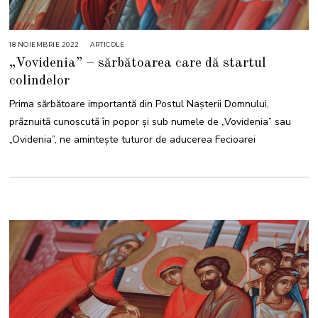
18 NOIEMBRIE 2022
1
ARTICOLE
8
„Vovidenia” – sărbătoarea care dă startul
N
O
colindelor
I
E
M
Prima sărbătoare importantă din Postul Nașterii Domnului,
B
R
prăznuită cunoscută în popor și sub numele de „Vovidenia” sau
I
E
„Ovidenia”, ne aminteşte tuturor de aducerea Fecioarei
2
0
2
2