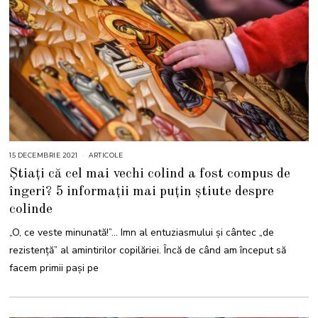
15 DECEMBRIE 2021
1
ARTICOLE
5
Știați că cel mai vechi colind a fost compus de
D
E
îngeri? 5 informații mai puțin știute despre
C
E
colinde
M
B
R
„O, ce veste minunată!”… Imn al entuziasmului și cântec „de
I
E
rezistență” al amintirilor copilăriei. Încă de când am început să
2
0
facem primii pași pe
2
1