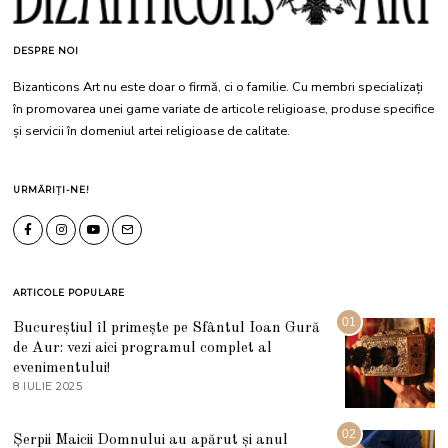
DESPRE NOI
Bizanticons Art nu este doar o firmă, ci o familie. Cu membri specializați
în promovarea unei game variate de articole religioase, produse specifice
și servicii în domeniul artei religioase de calitate.
URMĂRIȚI-NE!
ARTICOLE POPULARE
01
Bucureștiul îl primește pe Sfântul Ioan Gură
de Aur: vezi aici programul complet al
evenimentului!
8 IULIE 2025
1
0
I
U
02
Șerpii Maicii Domnului au apărut și anul
L