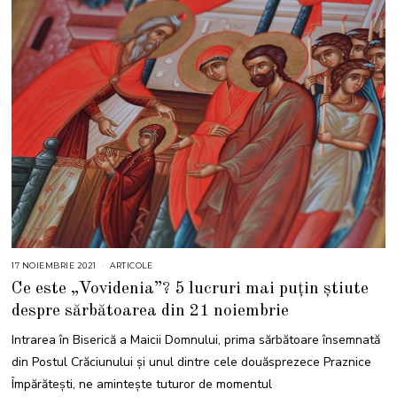
17 NOIEMBRIE 2021
1
ARTICOLE
7
Ce este „Vovidenia”? 5 lucruri mai puțin știute
N
O
despre sărbătoarea din 21 noiembrie
I
E
M
Intrarea în Biserică a Maicii Domnului, prima sărbătoare însemnată
B
R
din Postul Crăciunului și unul dintre cele douăsprezece Praznice
I
E
Împărătești, ne amintește tuturor de momentul
2
0