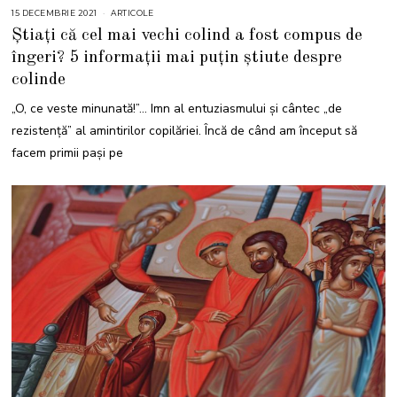
15 DECEMBRIE 2021
1
ARTICOLE
5
Știați că cel mai vechi colind a fost compus de
D
E
îngeri? 5 informații mai puțin știute despre
C
E
colinde
M
B
R
„O, ce veste minunată!”… Imn al entuziasmului și cântec „de
I
E
rezistență” al amintirilor copilăriei. Încă de când am început să
2
0
facem primii pași pe
2
1