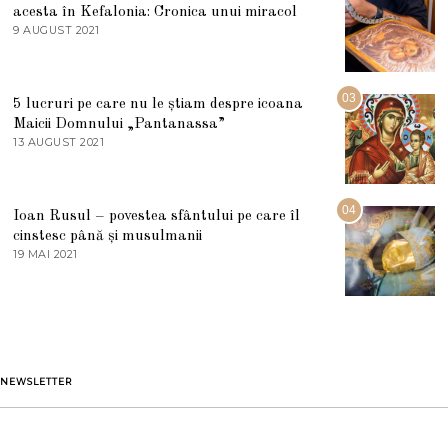
acesta în Kefalonia: Cronica unui miracol
I
E
9 AUGUST 2021
2
2
7
0
M
2
A
5
R
03
5 lucruri pe care nu le știam despre icoana
T
I
Maicii Domnului „Pantanassa”
E
13 AUGUST 2021
1
2
3
0
A
2
U
2
G
04
Ioan Rusul – povestea sfântului pe care îl
U
S
cinstesc până și musulmanii
T
19 MAI 2021
1
2
9
0
M
2
A
1
I
2
0
2
1
NEWSLETTER