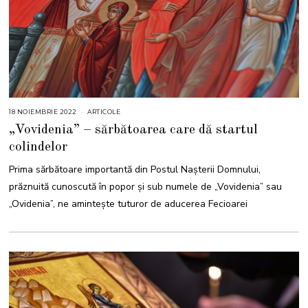
18 NOIEMBRIE 2022
1
ARTICOLE
8
„Vovidenia” – sărbătoarea care dă startul
N
O
colindelor
I
E
M
Prima sărbătoare importantă din Postul Nașterii Domnului,
B
R
prăznuită cunoscută în popor și sub numele de „Vovidenia” sau
I
E
„Ovidenia”, ne aminteşte tuturor de aducerea Fecioarei
2
0
2
2