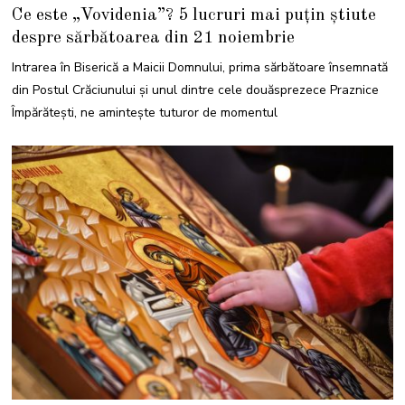
7
Ce este „Vovidenia”? 5 lucruri mai puțin știute
N
O
despre sărbătoarea din 21 noiembrie
I
E
M
Intrarea în Biserică a Maicii Domnului, prima sărbătoare însemnată
B
R
din Postul Crăciunului și unul dintre cele douăsprezece Praznice
I
E
Împărătești, ne amintește tuturor de momentul
2
0
2
1