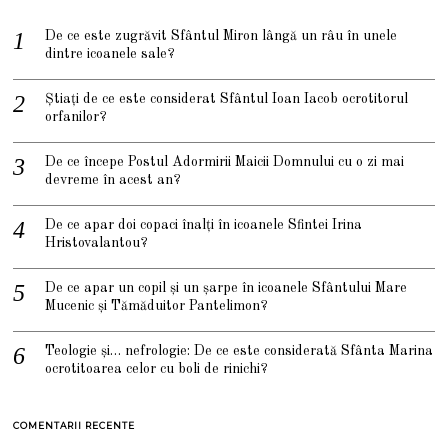
De ce este zugrăvit Sfântul Miron lângă un râu în unele
dintre icoanele sale?
Știați de ce este considerat Sfântul Ioan Iacob ocrotitorul
orfanilor?
De ce începe Postul Adormirii Maicii Domnului cu o zi mai
devreme în acest an?
De ce apar doi copaci înalți în icoanele Sfintei Irina
Hristovalantou?
De ce apar un copil și un șarpe în icoanele Sfântului Mare
Mucenic și Tămăduitor Pantelimon?
Teologie și… nefrologie: De ce este considerată Sfânta Marina
ocrotitoarea celor cu boli de rinichi?
COMENTARII RECENTE