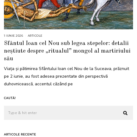
1 IUNIE 2026
1
ARTICOLE
I
Sfântul Ioan cel Nou sub legea stepelor: detalii
U
N
neștiute despre „ritualul” mongol al martiriului
I
E
său
2
0
2
Viața și pătimirea Sfântului Ioan cel Nou de la Suceava, prăznuit
6
pe 2 iunie, au fost adesea prezentate din perspectivă
duhovnicească, accentul căzând pe
CAUTĂ!
ARTICOLE RECENTE