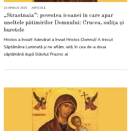
25 APRILIE 2025
2
ARTICOLE
5
„Strastnaia”: povestea icoanei în care apar
A
P
uneltele pătimirilor Domnului: Crucea, sulița și
R
I
buretele
L
I
E
Hristos a înviat! Adevărat a înviat Hristos-Domnul! A trecut
2
0
Săptămâna Luminată și ne aflăm, iată, în cea de-a doua
2
5
săptămână după Slăvitul Praznic al