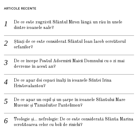
ARTICOLE RECENTE
De ce este zugrăvit Sfântul Miron lângă un râu în unele
dintre icoanele sale?
Știați de ce este considerat Sfântul Ioan Iacob ocrotitorul
orfanilor?
De ce începe Postul Adormirii Maicii Domnului cu o zi mai
devreme în acest an?
De ce apar doi copaci înalți în icoanele Sfintei Irina
Hristovalantou?
De ce apar un copil și un șarpe în icoanele Sfântului Mare
Mucenic și Tămăduitor Pantelimon?
Teologie și… nefrologie: De ce este considerată Sfânta Marina
ocrotitoarea celor cu boli de rinichi?