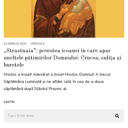
25 APRILIE 2025
2
ARTICOLE
5
„Strastnaia”: povestea icoanei în care apar
A
P
uneltele pătimirilor Domnului: Crucea, sulița și
R
I
buretele
L
I
E
Hristos a înviat! Adevărat a înviat Hristos-Domnul! A trecut
2
0
Săptămâna Luminată și ne aflăm, iată, în cea de-a doua
2
5
săptămână după Slăvitul Praznic al
CAUTĂ!