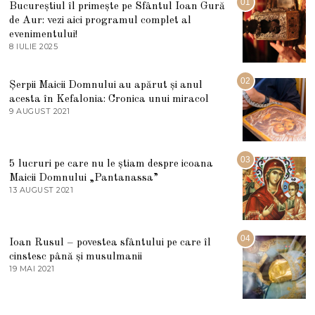
01
Bucureștiul îl primește pe Sfântul Ioan Gură
de Aur: vezi aici programul complet al
evenimentului!
8 IULIE 2025
1
0
I
U
02
Șerpii Maicii Domnului au apărut și anul
L
acesta în Kefalonia: Cronica unui miracol
I
E
9 AUGUST 2021
2
2
7
0
M
2
A
5
R
03
5 lucruri pe care nu le știam despre icoana
T
I
Maicii Domnului „Pantanassa”
E
13 AUGUST 2021
1
2
3
0
A
2
U
2
G
04
Ioan Rusul – povestea sfântului pe care îl
U
S
cinstesc până și musulmanii
T
19 MAI 2021
1
2
9
0
M
2
A
1
I