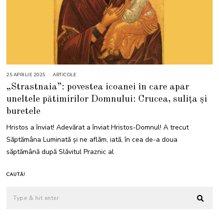
25 APRILIE 2025
2
ARTICOLE
5
„Strastnaia”: povestea icoanei în care apar
A
P
uneltele pătimirilor Domnului: Crucea, sulița și
R
I
buretele
L
I
E
Hristos a înviat! Adevărat a înviat Hristos-Domnul! A trecut
2
0
Săptămâna Luminată și ne aflăm, iată, în cea de-a doua
2
5
săptămână după Slăvitul Praznic al
CAUTĂ!