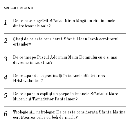
ARTICOLE RECENTE
De ce este zugrăvit Sfântul Miron lângă un râu în unele
dintre icoanele sale?
Știați de ce este considerat Sfântul Ioan Iacob ocrotitorul
orfanilor?
De ce începe Postul Adormirii Maicii Domnului cu o zi mai
devreme în acest an?
De ce apar doi copaci înalți în icoanele Sfintei Irina
Hristovalantou?
De ce apar un copil și un șarpe în icoanele Sfântului Mare
Mucenic și Tămăduitor Pantelimon?
Teologie și… nefrologie: De ce este considerată Sfânta Marina
ocrotitoarea celor cu boli de rinichi?