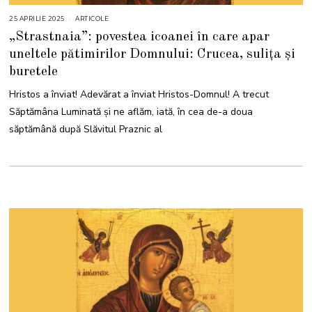
25 APRILIE 2025
2
ARTICOLE
5
„Strastnaia”: povestea icoanei în care apar
A
P
uneltele pătimirilor Domnului: Crucea, sulița și
R
I
buretele
L
I
E
Hristos a înviat! Adevărat a înviat Hristos-Domnul! A trecut
2
0
Săptămâna Luminată și ne aflăm, iată, în cea de-a doua
2
5
săptămână după Slăvitul Praznic al