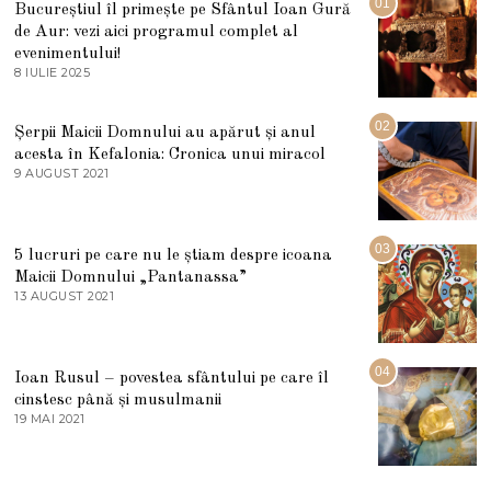
01
Bucureștiul îl primește pe Sfântul Ioan Gură
de Aur: vezi aici programul complet al
evenimentului!
8 IULIE 2025
1
0
I
U
02
Șerpii Maicii Domnului au apărut și anul
L
acesta în Kefalonia: Cronica unui miracol
I
E
9 AUGUST 2021
2
2
7
0
M
2
A
5
R
03
5 lucruri pe care nu le știam despre icoana
T
I
Maicii Domnului „Pantanassa”
E
13 AUGUST 2021
1
2
3
0
A
2
U
2
G
04
Ioan Rusul – povestea sfântului pe care îl
U
S
cinstesc până și musulmanii
T
19 MAI 2021
1
2
9
0
M
2
A
1
I