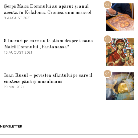
U
02
Șerpii Maicii Domnului au apărut și anul
L
acesta în Kefalonia: Cronica unui miracol
I
E
9 AUGUST 2021
2
2
7
0
M
2
A
5
R
03
5 lucruri pe care nu le știam despre icoana
T
I
Maicii Domnului „Pantanassa”
E
13 AUGUST 2021
1
2
3
0
A
2
U
2
G
04
Ioan Rusul – povestea sfântului pe care îl
U
S
cinstesc până și musulmanii
T
19 MAI 2021
1
2
9
0
M
2
A
1
I
2
0
2
1
NEWSLETTER