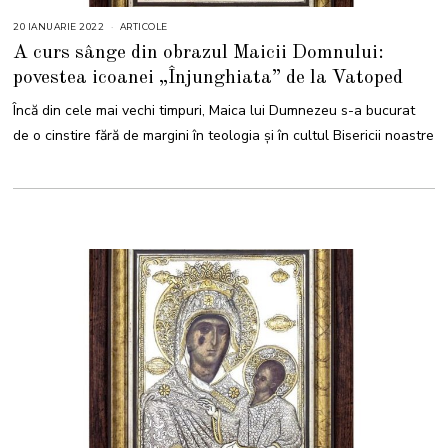
20 IANUARIE 2022
2
ARTICOLE
0
A curs sânge din obrazul Maicii Domnului:
I
A
povestea icoanei „Înjunghiata” de la Vatoped
N
U
A
Încă din cele mai vechi timpuri, Maica lui Dumnezeu s-a bucurat
R
I
de o cinstire fără de margini în teologia și în cultul Bisericii noastre
E
2
0
2
2