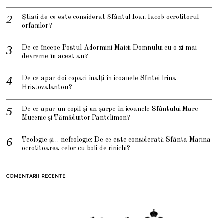
Știați de ce este considerat Sfântul Ioan Iacob ocrotitorul
orfanilor?
De ce începe Postul Adormirii Maicii Domnului cu o zi mai
devreme în acest an?
De ce apar doi copaci înalți în icoanele Sfintei Irina
Hristovalantou?
De ce apar un copil și un șarpe în icoanele Sfântului Mare
Mucenic și Tămăduitor Pantelimon?
Teologie și… nefrologie: De ce este considerată Sfânta Marina
ocrotitoarea celor cu boli de rinichi?
COMENTARII RECENTE