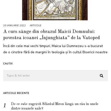
20 IANUARIE 2022
2
ARTICOLE
0
A curs sânge din obrazul Maicii Domnului:
I
A
povestea icoanei „Înjunghiata” de la Vatoped
N
U
A
Încă din cele mai vechi timpuri, Maica lui Dumnezeu s-a bucurat
R
I
de o cinstire fără de margini în teologia și în cultul Bisericii noastre
E
2
0
2
CAUTĂ!
2
ARTICOLE RECENTE
De ce este zugrăvit Sfântul Miron lângă un râu în unele
dintre icoanele sale?