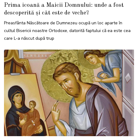
F
Prima icoană a Maicii Domnului: unde a fost
E
B
descoperită și cât este de veche?
R
U
A
Preasfânta Născătoare de Dumnezeu ocupă un loc aparte în
R
I
cultul Bisericii noastre Ortodoxe, datorită faptului că ea este cea
E
2
care L-a născut după trup
0
2
2