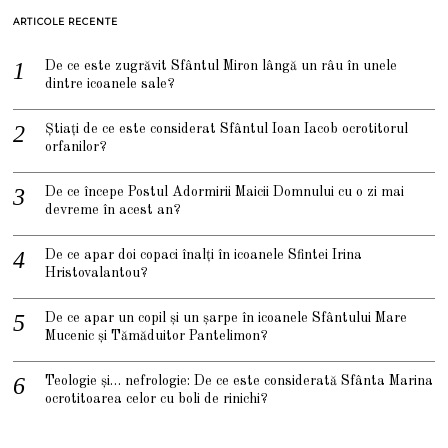
ARTICOLE RECENTE
De ce este zugrăvit Sfântul Miron lângă un râu în unele
dintre icoanele sale?
Știați de ce este considerat Sfântul Ioan Iacob ocrotitorul
orfanilor?
De ce începe Postul Adormirii Maicii Domnului cu o zi mai
devreme în acest an?
De ce apar doi copaci înalți în icoanele Sfintei Irina
Hristovalantou?
De ce apar un copil și un șarpe în icoanele Sfântului Mare
Mucenic și Tămăduitor Pantelimon?
Teologie și… nefrologie: De ce este considerată Sfânta Marina
ocrotitoarea celor cu boli de rinichi?