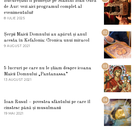
Bucureștiul îl primește pe Sfântul Ioan Gură
de Aur: vezi aici programul complet al
evenimentului!
8 IULIE 2025
1
0
I
U
02
Șerpii Maicii Domnului au apărut și anul
L
acesta în Kefalonia: Cronica unui miracol
I
E
9 AUGUST 2021
2
2
7
0
M
2
A
5
R
03
5 lucruri pe care nu le știam despre icoana
T
I
Maicii Domnului „Pantanassa”
E
13 AUGUST 2021
1
2
3
0
A
2
U
2
G
04
Ioan Rusul – povestea sfântului pe care îl
U
S
cinstesc până și musulmanii
T
19 MAI 2021
1
2
9
0
M
2
A
1
I