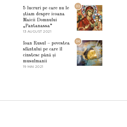
7
2
M
03
5
5 lucruri pe care nu le
A
știam despre icoana
R
T
Maicii Domnului
I
„Pantanassa”
E
13 AUGUST 2021
1
2
3
0
A
04
2
Ioan Rusul – povestea
U
2
sfântului pe care îl
G
U
cinstesc până și
S
musulmanii
T
19 MAI 2021
1
2
9
0
M
2
A
1
I
2
0
2
1