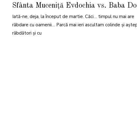
Sfânta Muceniță Evdochia vs. Baba Do
Iată-ne, deja, la început de martie. Căci… timpul nu mai are
răbdare cu oamenii… Parcă mai ieri ascultam colinde și așt
răbdători și cu