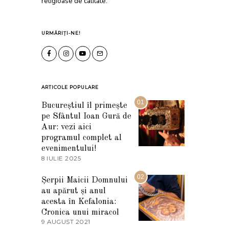
religioase de calitate.
URMĂRIȚI-NE!
ARTICOLE POPULARE
01
Bucureștiul îl primește
pe Sfântul Ioan Gură de
Aur: vezi aici
programul complet al
evenimentului!
8 IULIE 2025
1
0
I
02
Șerpii Maicii Domnului
U
au apărut și anul
L
I
acesta în Kefalonia:
E
Cronica unui miracol
2
9 AUGUST 2021
2
0