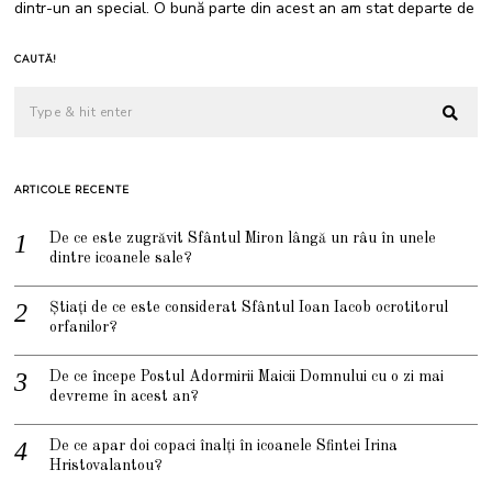
dintr-un an special. O bună parte din acest an am stat departe de
CAUTĂ!
ARTICOLE RECENTE
De ce este zugrăvit Sfântul Miron lângă un râu în unele
dintre icoanele sale?
Știați de ce este considerat Sfântul Ioan Iacob ocrotitorul
orfanilor?
De ce începe Postul Adormirii Maicii Domnului cu o zi mai
devreme în acest an?
De ce apar doi copaci înalți în icoanele Sfintei Irina
Hristovalantou?