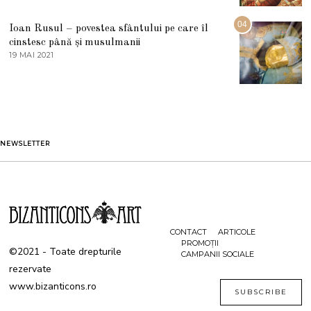
2
U
2
G
04
Ioan Rusul – povestea sfântului pe care îl
U
S
cinstesc până și musulmanii
T
19 MAI 2021
1
2
9
0
M
2
A
1
I
2
0
2
1
NEWSLETTER
CONTACT
ARTICOLE
PROMOȚII
©2021 - Toate drepturile
CAMPANII SOCIALE
rezervate
www.bizanticons.ro
SUBSCRIBE