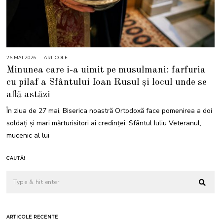
26 MAI 2026
2
ARTICOLE
6
Minunea care i-a uimit pe musulmani: farfuria
M
A
cu pilaf a Sfântului Ioan Rusul și locul unde se
I
2
află astăzi
0
2
6
În ziua de 27 mai, Biserica noastră Ortodoxă face pomenirea a doi
soldați și mari mărturisitori ai credinței: Sfântul Iuliu Veteranul,
mucenic al lui
CAUTĂ!
ARTICOLE RECENTE