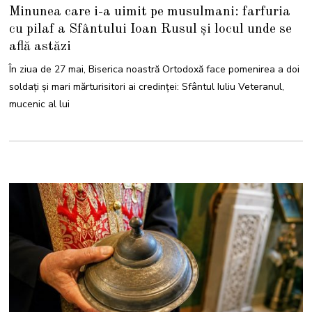
6
Minunea care i-a uimit pe musulmani: farfuria
M
A
cu pilaf a Sfântului Ioan Rusul și locul unde se
I
2
află astăzi
0
2
6
În ziua de 27 mai, Biserica noastră Ortodoxă face pomenirea a doi
soldați și mari mărturisitori ai credinței: Sfântul Iuliu Veteranul,
mucenic al lui