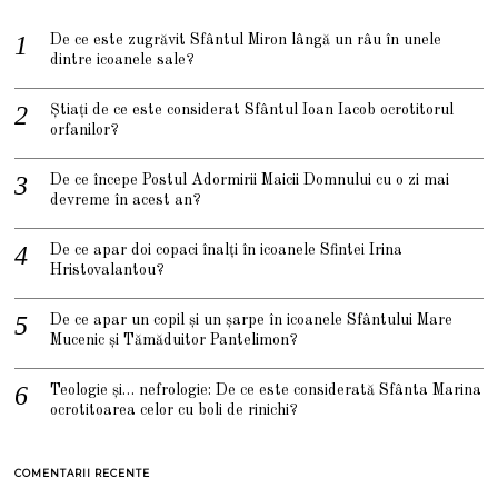
De ce este zugrăvit Sfântul Miron lângă un râu în unele
dintre icoanele sale?
Știați de ce este considerat Sfântul Ioan Iacob ocrotitorul
orfanilor?
De ce începe Postul Adormirii Maicii Domnului cu o zi mai
devreme în acest an?
De ce apar doi copaci înalți în icoanele Sfintei Irina
Hristovalantou?
De ce apar un copil și un șarpe în icoanele Sfântului Mare
Mucenic și Tămăduitor Pantelimon?
Teologie și… nefrologie: De ce este considerată Sfânta Marina
ocrotitoarea celor cu boli de rinichi?
COMENTARII RECENTE