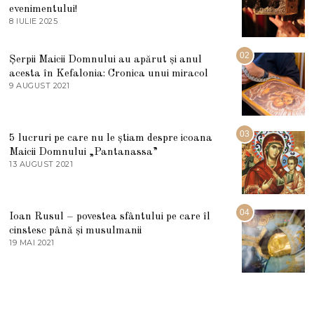
evenimentului!
8 IULIE 2025
1
0
I
U
02
Șerpii Maicii Domnului au apărut și anul
L
acesta în Kefalonia: Cronica unui miracol
I
E
9 AUGUST 2021
2
2
7
0
M
2
A
5
R
03
5 lucruri pe care nu le știam despre icoana
T
I
Maicii Domnului „Pantanassa”
E
13 AUGUST 2021
1
2
3
0
A
2
U
2
G
04
Ioan Rusul – povestea sfântului pe care îl
U
S
cinstesc până și musulmanii
T
19 MAI 2021
1
2
9
0
M
2
A
1
I
2
0