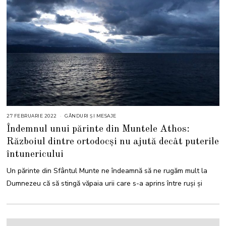
27 FEBRUARIE 2022
2
GÂNDURI ȘI MESAJE
6
Îndemnul unui părinte din Muntele Athos:
N
O
Războiul dintre ortodocși nu ajută decât puterile
I
E
întunericului
M
B
R
Un părinte din Sfântul Munte ne îndeamnă să ne rugăm mult la
I
E
Dumnezeu că să stingă văpaia urii care s-a aprins între ruși și
2
0
2
3