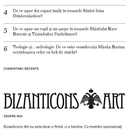
De ce apar doi copaci înalți în icoanele Sfintei Irina
Hristovalantou?
De ce apar un copil și un șarpe în icoanele Sfântului Mare
Mucenic și Tămăduitor Pantelimon?
Teologie și… nefrologie: De ce este considerată Sfânta Marina
ocrotitoarea celor cu boli de rinichi?
COMENTARII RECENTE
DESPRE NOI
Bizanticons Art nu este doar o firmă, ci o familie. Cu membri specializați