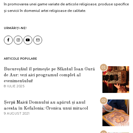
în promovarea unei game variate de articole religioase, produse specifice
și servicii în domeniul artei religioase de calitate.
URMĂRIȚI-NE!
ARTICOLE POPULARE
01
Bucureștiul îl primește pe Sfântul Ioan Gură
de Aur: vezi aici programul complet al
evenimentului!
8 IULIE 2025
1
0
I
U
02
Șerpii Maicii Domnului au apărut și anul
L
acesta în Kefalonia: Cronica unui miracol
I
E
9 AUGUST 2021
2
2
7
0
M
2
A
5
R