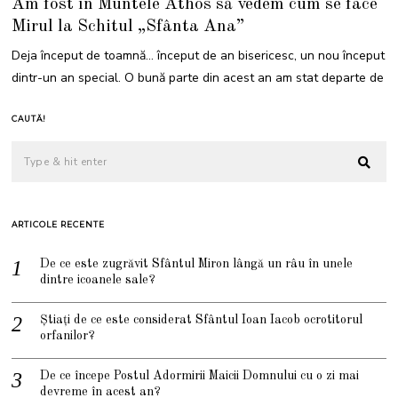
Am fost în Muntele Athos să vedem cum se face
Mirul la Schitul „Sfânta Ana”
Deja început de toamnă… început de an bisericesc, un nou început
dintr-un an special. O bună parte din acest an am stat departe de
CAUTĂ!
ARTICOLE RECENTE
De ce este zugrăvit Sfântul Miron lângă un râu în unele
dintre icoanele sale?
Știați de ce este considerat Sfântul Ioan Iacob ocrotitorul
orfanilor?
De ce începe Postul Adormirii Maicii Domnului cu o zi mai
devreme în acest an?