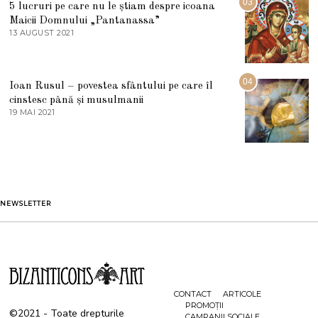
03
5 lucruri pe care nu le știam despre icoana
T
I
Maicii Domnului „Pantanassa”
E
13 AUGUST 2021
1
2
3
0
A
2
U
2
G
04
Ioan Rusul – povestea sfântului pe care îl
U
S
cinstesc până și musulmanii
T
19 MAI 2021
1
2
9
0
M
2
A
1
I
2
0
2
1
NEWSLETTER
CONTACT
ARTICOLE
PROMOȚII
©2021 - Toate drepturile
CAMPANII SOCIALE