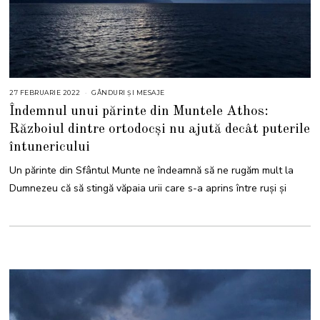
27 FEBRUARIE 2022
2
GÂNDURI ȘI MESAJE
6
Îndemnul unui părinte din Muntele Athos:
N
O
Războiul dintre ortodocși nu ajută decât puterile
I
E
întunericului
M
B
R
Un părinte din Sfântul Munte ne îndeamnă să ne rugăm mult la
I
E
Dumnezeu că să stingă văpaia urii care s-a aprins între ruși și
2
0
2
3