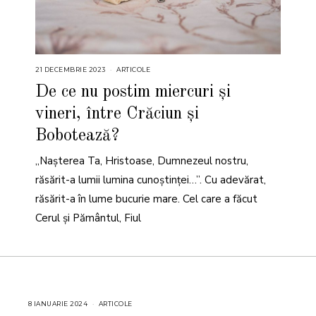
21 DECEMBRIE 2023
2
ARTICOLE
1
D
De ce nu postim miercuri și
E
C
vineri, între Crăciun și
E
M
B
Bobotează?
R
I
E
„Naşterea Ta, Hristoase, Dumnezeul nostru,
2
0
răsărit-a lumii lumina cunoştinţei…”. Cu adevărat,
2
3
răsărit-a în lume bucurie mare. Cel care a făcut
Cerul și Pământul, Fiul
8 IANUARIE 2024
8
ARTICOLE
I