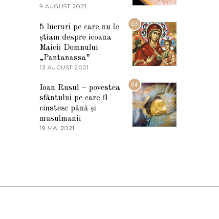
2
9 AUGUST 2021
2
0
7
2
M
03
5
5 lucruri pe care nu le
A
știam despre icoana
R
T
Maicii Domnului
I
„Pantanassa”
E
13 AUGUST 2021
1
2
3
0
A
04
2
Ioan Rusul – povestea
U
2
sfântului pe care îl
G
U
cinstesc până și
S
musulmanii
T
19 MAI 2021
1
2
9
0
M
2
A
1
I
2
0
2
1