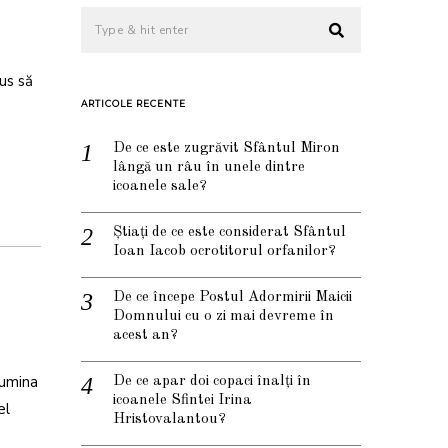
us să
ARTICOLE RECENTE
De ce este zugrăvit Sfântul Miron
lângă un râu în unele dintre
icoanele sale?
Știați de ce este considerat Sfântul
Ioan Iacob ocrotitorul orfanilor?
De ce începe Postul Adormirii Maicii
Domnului cu o zi mai devreme în
acest an?
lumina
De ce apar doi copaci înalți în
icoanele Sfintei Irina
el
Hristovalantou?