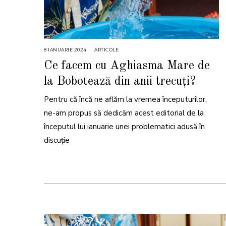
8 IANUARIE 2024
8
ARTICOLE
I
A
Ce facem cu Aghiasma Mare de
N
U
la Bobotează din anii trecuți?
A
R
I
Pentru că încă ne aflăm la vremea începuturilor,
E
2
0
ne-am propus să dedicăm acest editorial de la
2
4
începutul lui ianuarie unei problematici adusă în
discuție