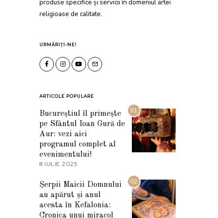
produse specifice și servicii în domeniul artei
religioase de calitate.
URMĂRIȚI-NE!
ARTICOLE POPULARE
01
Bucureștiul îl primește
pe Sfântul Ioan Gură de
Aur: vezi aici
programul complet al
evenimentului!
8 IULIE 2025
1
0
I
02
Șerpii Maicii Domnului
U
au apărut și anul
L
I
acesta în Kefalonia:
E
Cronica unui miracol