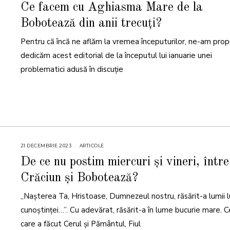
A
Ce facem cu Aghiasma Mare de la
N
U
Bobotează din anii trecuți?
A
R
I
Pentru că încă ne aflăm la vremea începuturilor, ne-am prop
E
2
0
dedicăm acest editorial de la începutul lui ianuarie unei
2
4
problematici adusă în discuție
21 DECEMBRIE 2023
2
ARTICOLE
1
D
De ce nu postim miercuri și vineri, între
E
C
Crăciun și Bobotează?
E
M
B
„Naşterea Ta, Hristoase, Dumnezeul nostru, răsărit-a lumii 
R
I
E
cunoştinţei…”. Cu adevărat, răsărit-a în lume bucurie mare. C
2
0
care a făcut Cerul și Pământul, Fiul
2