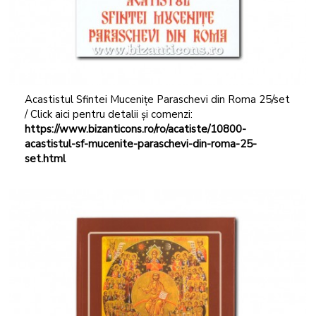
Acastistul Sfintei Mucenițe Paraschevi din Roma 25/set
/ Click aici pentru detalii și comenzi:
https://www.bizanticons.ro/ro/acatiste/10800-
acastistul-sf-mucenite-paraschevi-din-roma-25-
set.html