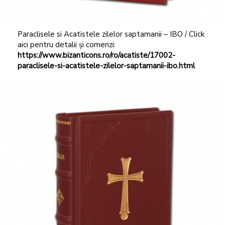
Paraclisele si Acatistele zilelor saptamanii – IBO / Click
aici pentru detalii și comenzi:
https://www.bizanticons.ro/ro/acatiste/17002-
paraclisele-si-acatistele-zilelor-saptamanii-ibo.html