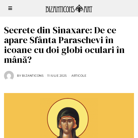
Secrete din Sinaxare: De ce
apare Sfânta Paraschevi în
icoane cu doi globi oculari în
mână?
BY
BIZANTICONS
11 IULIE 2025
1
ARTICOLE
1
I
U
L
I
E
2
0
2
5