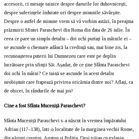
accesorii, ci mesaje tainice despre darurile lor duhovnicești,
despre suferințele îndurate ori despre minunile săvârșite.
Despre o astfel de minune vrem să vă vorbim astăzi, în preajma
prăznuirii Sfintei Paraschevi din Roma din data de 26 iulie. În
ceea ce pare un simplu detaliu – doi ochi purtați în mâinile ei –
se ascunde o chemare adâncă la credință sau, mai bine zis, la
recunoașterea puterii lui Dumnezeu care este pe deplin
lucrătoare prin sfinții Săi. Așadar, de ce ține Sfânta Paraschevi
doi ochi în mâini? Ce taină se ascunde în acest detaliu
neobișnuit care frapează privirea oricăruia dintre noi? Aflați, ca
de obicei, în rândurile de mai jos!
Cine a fost
Sfânta Muceniță Paraschevi?
Sfânta Muceniță Paraschevi s-a născut în vremea împăratului
Adrian (117–138), într-o localitate de la marginea vechii Rome,
din părinți creștini, Agaton și Politia. Deși trăiau cu evlavie,