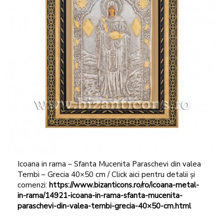
Icoana in rama – Sfanta Mucenita Paraschevi din valea
Tembi – Grecia 40×50 cm / Click aici pentru detalii și
comenzi:
https://www.bizanticons.ro/ro/icoana-metal-
in-rama/14921-icoana-in-rama-sfanta-mucenita-
paraschevi-din-valea-tembi-grecia-40×50-cm.html