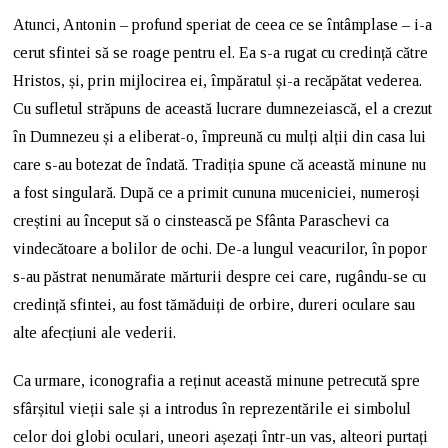
Atunci, Antonin – profund speriat de ceea ce se întâmplase – i-a
cerut sfintei să se roage pentru el. Ea s-a rugat cu credință către
Hristos, și, prin mijlocirea ei, împăratul și-a recăpătat vederea.
Cu sufletul străpuns de această lucrare dumnezeiască, el a crezut
în Dumnezeu și a eliberat-o, împreună cu mulți alții din casa lui
care s-au botezat de îndată. Tradiția spune că această minune nu
a fost singulară. După ce a primit cununa muceniciei, numeroși
creștini au început să o cinstească pe Sfânta Paraschevi ca
vindecătoare a bolilor de ochi. De-a lungul veacurilor, în popor
s-au păstrat nenumărate mărturii despre cei care, rugându-se cu
credință sfintei, au fost tămăduiți de orbire, dureri oculare sau
alte afecțiuni ale vederii.
Ca urmare, iconografia a reținut această minune petrecută spre
sfârșitul vieții sale și a introdus în reprezentările ei simbolul
celor doi globi oculari, uneori așezați într-un vas, alteori purtați