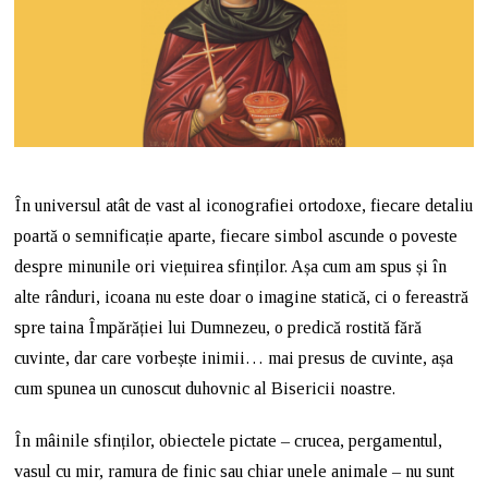
În universul atât de vast al iconografiei ortodoxe, fiecare detaliu
poartă o semnificație aparte, fiecare simbol ascunde o poveste
despre minunile ori viețuirea sfinților. Așa cum am spus și în
alte rânduri, icoana nu este doar o imagine statică, ci o fereastră
spre taina Împărăției lui Dumnezeu, o predică rostită fără
cuvinte, dar care vorbește inimii… mai presus de cuvinte, așa
cum spunea un cunoscut duhovnic al Bisericii noastre.
În mâinile sfinților, obiectele pictate – crucea, pergamentul,
vasul cu mir, ramura de finic sau chiar unele animale – nu sunt