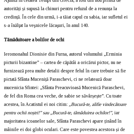
Ajunsă în cetatea Tempi din Grecia, a fost din nou prinsă de
autorități și supusă la chinuri pentru refuzul de a renunța la
credință. În cele din urmă, i-a tăiat capul cu sabia, iar sufletul ei
s-a înălţat la veşnicele lăcaşuri, în anul 140.
Tămăduitoare a bolilor de ochi
Ieromonahul Dionisie din Furna, autorul volumului „Erminia
picturii bizantine” – cartea de căpătâi a oricărui pictor, nu ne
furnizează prea multe detalii despre felul în care trebuie să fie
pictată Sfânta Muceniță Paraschevi, ci ne relatează doar
mucenicia Sfintei: „Sfânta Preacuvioasă Mucenică Paraschevi,
de fel din Roma cea veche, de sabie se săvârșește”. Cu toate
acestea, în Acatistul ei noi citim:
„Bucură-te, alifie vindecătoare
pentru ochii noștri!”
sau „Bucură-te, tămăduirea ochilor!”,
iar
majoritatea icoanelor sale, Sfânta Paraschevi apare ținând în
mâinile ei doi globi oculari. Care este povestea acestora și de