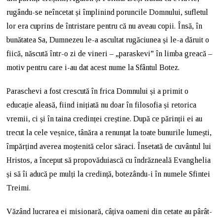
rugându-se neîncetat și împlinind poruncile Domnului, sufletul
lor era cuprins de întristare pentru că nu aveau copii. Însă, în
bunătatea Sa, Dumnezeu le-a ascultat rugăciunea și le-a dăruit o
fiică, născută într-o zi de vineri – „paraskevi” în limba greacă –
motiv pentru care i-au dat acest nume la Sfântul Botez.
Paraschevi a fost crescută în frica Domnului și a primit o
educație aleasă, fiind inițiată nu doar în filosofia și retorica
vremii, ci și în taina credinței creștine. După ce părinții ei au
trecut la cele veșnice, tânăra a renunțat la toate bunurile lumești,
împărțind averea moștenită celor săraci. Însetată de cuvântul lui
Hristos, a început să propovăduiască cu îndrăzneală Evanghelia
și să îi aducă pe mulți la credință, botezându-i în numele Sfintei
Treimi.
Văzând lucrarea ei misionară, câțiva oameni din cetate au pârât-