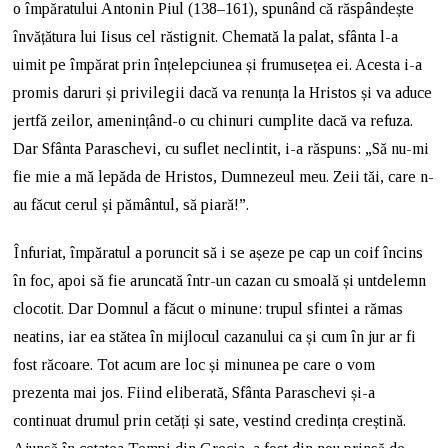
o împăratului Antonin Piul (138–161), spunând că răspândește
învățătura lui Iisus cel răstignit. Chemată la palat, sfânta l-a
uimit pe împărat prin înțelepciunea și frumusețea ei. Acesta i-a
promis daruri și privilegii dacă va renunța la Hristos și va aduce
jertfă zeilor, amenințând-o cu chinuri cumplite dacă va refuza.
Dar Sfânta Paraschevi, cu suflet neclintit, i-a răspuns: „Să nu-mi
fie mie a mă lepăda de Hristos, Dumnezeul meu. Zeii tăi, care n-
au făcut cerul și pământul, să piară!”.
Înfuriat, împăratul a poruncit să i se așeze pe cap un coif încins
în foc, apoi să fie aruncată într-un cazan cu smoală și untdelemn
clocotit. Dar Domnul a făcut o minune: trupul sfintei a rămas
neatins, iar ea stătea în mijlocul cazanului ca și cum în jur ar fi
fost răcoare. Tot acum are loc și minunea pe care o vom
prezenta mai jos. Fiind eliberată, Sfânta Paraschevi și-a
continuat drumul prin cetăți și sate, vestind credința creștină.