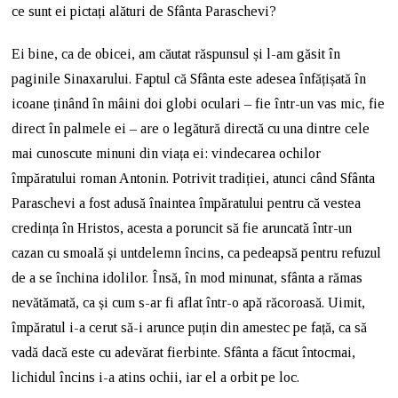
ce sunt ei pictați alături de Sfânta Paraschevi?
Ei bine, ca de obicei, am căutat răspunsul și l-am găsit în
paginile Sinaxarului. Faptul că Sfânta este adesea înfățișată în
icoane ținând în mâini doi globi oculari – fie într-un vas mic, fie
direct în palmele ei – are o legătură directă cu una dintre cele
mai cunoscute minuni din viața ei: vindecarea ochilor
împăratului roman Antonin. Potrivit tradiției, atunci când Sfânta
Paraschevi a fost adusă înaintea împăratului pentru că vestea
credința în Hristos, acesta a poruncit să fie aruncată într-un
cazan cu smoală și untdelemn încins, ca pedeapsă pentru refuzul
de a se închina idolilor. Însă, în mod minunat, sfânta a rămas
nevătămată, ca și cum s-ar fi aflat într-o apă răcoroasă. Uimit,
împăratul i-a cerut să-i arunce puțin din amestec pe față, ca să
vadă dacă este cu adevărat fierbinte. Sfânta a făcut întocmai,
lichidul încins i-a atins ochii, iar el a orbit pe loc.