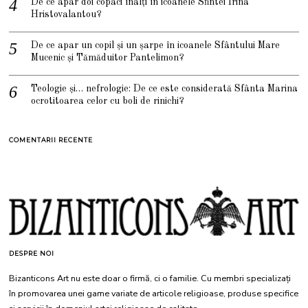
De ce apar doi copaci înalți în icoanele Sfintei Irina
Hristovalantou?
De ce apar un copil și un șarpe în icoanele Sfântului Mare
Mucenic și Tămăduitor Pantelimon?
Teologie și… nefrologie: De ce este considerată Sfânta Marina
ocrotitoarea celor cu boli de rinichi?
COMENTARII RECENTE
DESPRE NOI
Bizanticons Art nu este doar o firmă, ci o familie. Cu membri specializați
în promovarea unei game variate de articole religioase, produse specifice