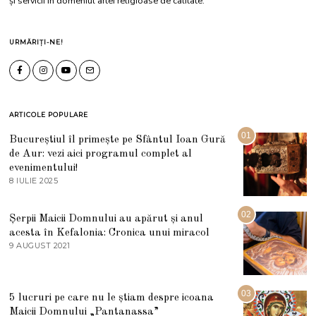
și servicii în domeniul artei religioase de calitate.
URMĂRIȚI-NE!
ARTICOLE POPULARE
01
Bucureștiul îl primește pe Sfântul Ioan Gură
de Aur: vezi aici programul complet al
evenimentului!
8 IULIE 2025
1
0
I
U
02
Șerpii Maicii Domnului au apărut și anul
L
acesta în Kefalonia: Cronica unui miracol
I
E
9 AUGUST 2021
2
2
7
0
M
2
A
5
R
03
5 lucruri pe care nu le știam despre icoana
T
I
Maicii Domnului „Pantanassa”