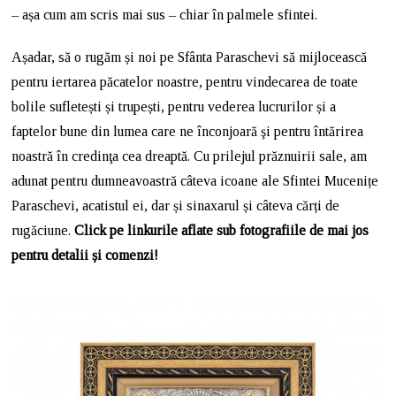
– așa cum am scris mai sus – chiar în palmele sfintei.
Așadar, să o rugăm și noi pe Sfânta Paraschevi să mijlocească
pentru iertarea păcatelor noastre, pentru vindecarea de toate
bolile sufletești și trupești, pentru vederea lucrurilor și a
faptelor bune din lumea care ne înconjoară şi pentru întărirea
noastră în credinţa cea dreaptă. Cu prilejul prăznuirii sale, am
adunat pentru dumneavoastră câteva icoane ale Sfintei Mucenițe
Paraschevi, acatistul ei, dar și sinaxarul și câteva cărți de
rugăciune.
Click pe linkurile aflate sub fotografiile de mai jos
pentru detalii și comenzi!