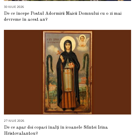
30 IULIE 2026
3
0
De ce începe Postul Adormirii Maicii Domnului cu o zi mai
I
U
devreme în acest an?
L
I
E
2
0
2
6
27 IULIE 2026
2
7
De ce apar doi copaci înalți în icoanele Sfintei Irina
I
U
Hristovalantou?