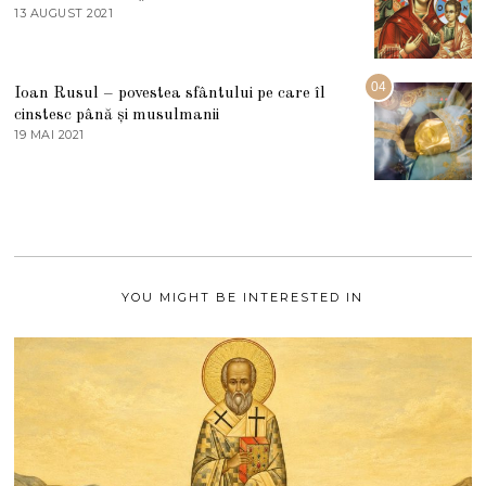
E
13 AUGUST 2021
1
2
3
0
A
2
U
2
G
04
Ioan Rusul – povestea sfântului pe care îl
U
S
cinstesc până și musulmanii
T
19 MAI 2021
1
2
9
0
M
2
A
1
I
2
0
2
1
YOU MIGHT BE INTERESTED IN