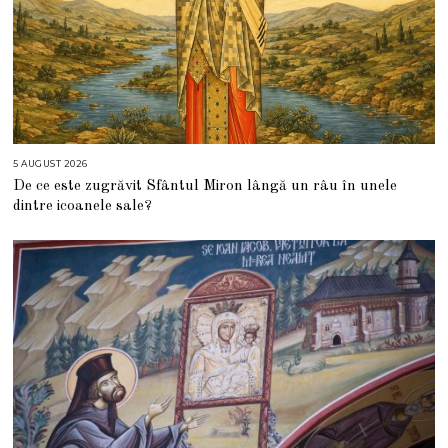
5 AUGUST 2026
5
A
De ce este zugrăvit Sfântul Miron lângă un râu în unele
U
G
dintre icoanele sale?
U
S
T
2
0
2
6