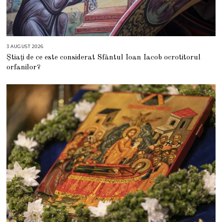
3 AUGUST 2026
3
A
Știați de ce este considerat Sfântul Ioan Iacob ocrotitorul
U
G
orfanilor?
U
S
T
2
0
2
6