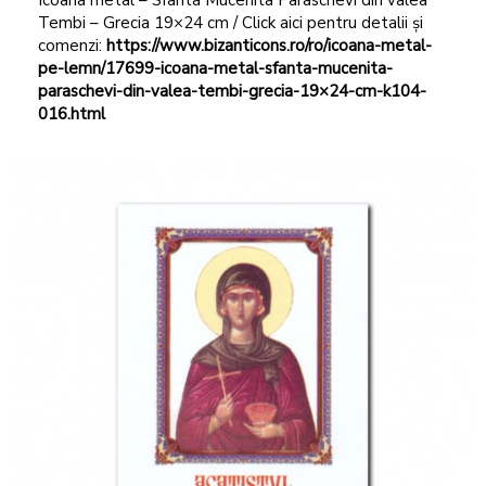
Tembi – Grecia 19×24 cm / Click aici pentru detalii și
comenzi:
https://www.bizanticons.ro/ro/icoana-metal-
pe-lemn/17699-icoana-metal-sfanta-mucenita-
paraschevi-din-valea-tembi-grecia-19×24-cm-k104-
016.html