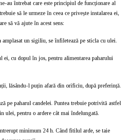
 ne-au întrebat care este principiul de funcționare al
trebuie să le urmeze în ceea ce privește instalarea ei,
are să vă ajute în acest sens:
 amplasat un sigiliu, se înfiletează pe sticla cu ulei.
ul ei, cu dopul în jos, pentru alimentarea paharului
nții, lăsându-l puțin afară din orificiu, după preferință.
ază pe paharul candelei. Puntea trebuie potrivită astfel
n ulei, pentru o ardere cât mai îndelungată.
eîntrerupt minimum 24 h. Când fitilul arde, se taie