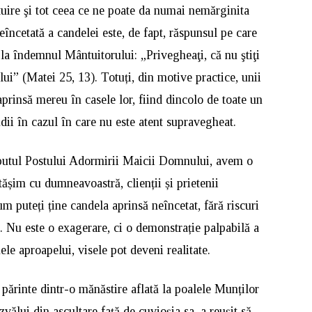
tuire şi tot ceea ce ne poate da numai nemărginita
încetată a candelei este, de fapt, răspunsul pe care
m la îndemnul Mântuitorului: „Privegheaţi, că nu ştiţi
ui” (Matei 25, 13). Totuți, din motive practice, unii
aprinsă mereu în casele lor, fiind dincolo de toate un
dii în cazul în care nu este atent supravegheat.
ceputul Postului Adormirii Maicii Domnului, avem o
ășim cu dumneavoastră, clienții și prietenii
 puteți ține candela aprinsă neîncetat, fără riscuri
. Nu este o exagerare, ci o demonstrație palpabilă a
ele aproapelui, visele pot deveni realitate.
părinte dintr-o mănăstire aflată la poalele Munților
ălui din ascultare față de cuvioșia sa, a reușit să