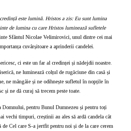
redință este lumină. Hristos a zis: Eu sunt lumina
nte de lumina cu care Hristos luminează sufletele
inte Sfântul Nicolae Velimirovici, unul dintre cei mai
importanța cuvârșitoare a aprinderii candelei.
icesc, ci este un far al credinței și nădejdii noastre.
iserică, ne luminează colțul de rugăciune din casă și
ane, ne mângâie și ne odihnește sufletul în nopțile în
sc și ne dă curaj să trecem peste toate.
ca Domnului, pentru Bunul Dumnezeu și pentru toți
e mai vechi timpuri, creștinii au ales să ardă candela cât
ă de Cel care S-a jertfit pentru noi și de la care cerem