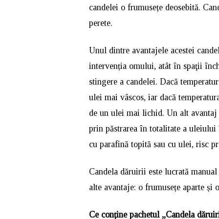
candelei o frumusețe deosebită. Cand
perete.
Unul dintre avantajele acestei candel
intervenția omului, atât în spaţii înch
stingere a candelei. Dacă temperatur
ulei mai vâscos, iar dacă temperatur
de un ulei mai lichid. Un alt avantaj 
prin păstrarea în totalitate a uleiului
cu parafină topită sau cu ulei, risc p
Candela dăruirii este lucrată manual 
alte avantaje: o frumusețe aparte și o
Ce conține pachetul „Candela dăruir