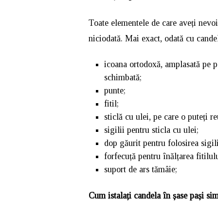
Toate elementele de care aveți nevoi
niciodată. Mai exact, odată cu candel
icoana ortodoxă, amplasată pe pe
schimbată;
punte;
fitil;
sticlă cu ulei, pe care o puteți r
sigilii pentru sticla cu ulei;
dop găurit pentru folosirea sigili
forfecuță pentru înălțarea fitilului
suport de ars tămâie;
Cum istalați candela în șase pași sim