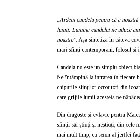
„Ardem candela pentru că a noastră c
lumii. Lumina candelei ne aduce ami
noastre”.
Așa sintetiza în câteva cuv
mari sfinți contemporani, folosul și 
Candela nu este un simplu obiect biser
Ne întâmpină la intrarea în fiecare b
chipurile sfinților ocrotitori din ico
care grijile lumii acesteia ne năpăde
Din dragoste și evlavie pentru Mai
sfinții săi știuți și neștiuți, din cel
mai mult timp, ca semn al jertfei faț