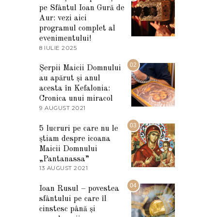
pe Sfântul Ioan Gură de
Aur: vezi aici
programul complet al
evenimentului!
8 IULIE 2025
1
0
I
02
Șerpii Maicii Domnului
U
au apărut și anul
L
I
acesta în Kefalonia:
E
Cronica unui miracol
2
9 AUGUST 2021
2
0
7
2
M
03
5
5 lucruri pe care nu le
A
știam despre icoana
R
T
Maicii Domnului
I
„Pantanassa”
E
13 AUGUST 2021
1
2
3
0
A
04
2
Ioan Rusul – povestea
U
2
sfântului pe care îl
G
U
cinstesc până și
S