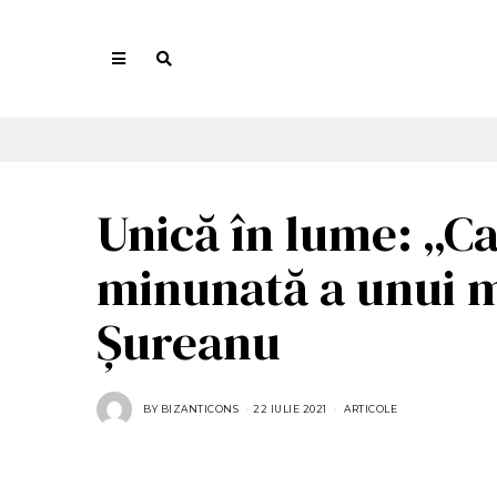
Unică în lume: „Ca
minunată a unui 
Șureanu
BY
BIZANTICONS
22 IULIE 2021
2
ARTICOLE
2
I
U
L
I
E