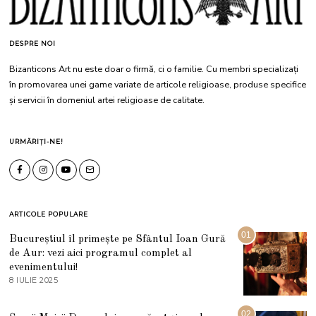
DESPRE NOI
Bizanticons Art nu este doar o firmă, ci o familie. Cu membri specializați
în promovarea unei game variate de articole religioase, produse specifice
și servicii în domeniul artei religioase de calitate.
URMĂRIȚI-NE!
ARTICOLE POPULARE
01
Bucureștiul îl primește pe Sfântul Ioan Gură
de Aur: vezi aici programul complet al
evenimentului!
8 IULIE 2025
1
0
I
U
02