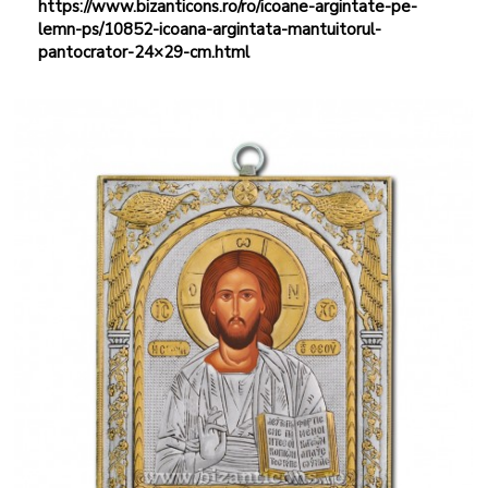
https://www.bizanticons.ro/ro/icoane-argintate-pe-
lemn-ps/10852-icoana-argintata-mantuitorul-
pantocrator-24×29-cm.html