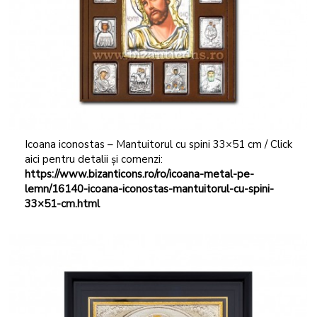
Icoana iconostas – Mantuitorul cu spini 33×51 cm / Click
aici pentru detalii și comenzi:
https://www.bizanticons.ro/ro/icoana-metal-pe-
lemn/16140-icoana-iconostas-mantuitorul-cu-spini-
33×51-cm.html