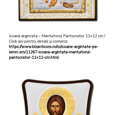
Icoana argintata – Mantuitorul Pantocrator 11×12 cm /
Click aici pentru detalii și comenzi:
https://www.bizanticons.ro/ro/icoane-argintate-pe-
lemn-xm/11267-icoana-argintata-mantuitorul-
pantocrator-11×12-cm.html