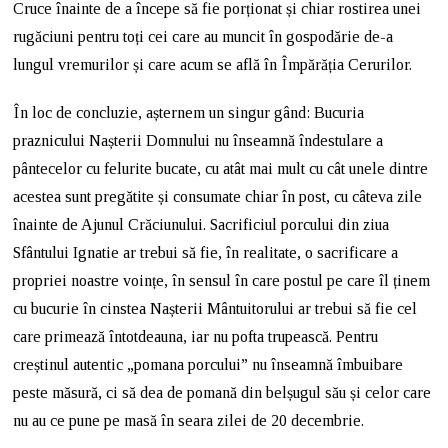
Cruce înainte de a începe să fie porționat și chiar rostirea unei
rugăciuni pentru toți cei care au muncit în gospodărie de-a
lungul vremurilor și care acum se află în Împărăția Cerurilor.
În loc de concluzie, așternem un singur gând: Bucuria
praznicului Nașterii Domnului nu înseamnă îndestulare a
pântecelor cu felurite bucate, cu atât mai mult cu cât unele dintre
acestea sunt pregătite și consumate chiar în post, cu câteva zile
înainte de Ajunul Crăciunului. Sacrificiul porcului din ziua
Sfântului Ignatie ar trebui să fie, în realitate, o sacrificare a
propriei noastre voințe, în sensul în care postul pe care îl ținem
cu bucurie în cinstea Nașterii Mântuitorului ar trebui să fie cel
care primează întotdeauna, iar nu pofta trupească. Pentru
creștinul autentic „pomana porcului” nu înseamnă îmbuibare
peste măsură, ci să dea de pomană din belșugul său și celor care
nu au ce pune pe masă în seara zilei de 20 decembrie.