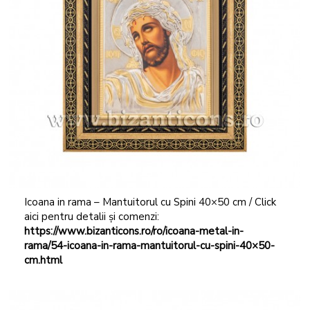
Icoana in rama – Mantuitorul cu Spini 40×50 cm / Click
aici pentru detalii și comenzi:
https://www.bizanticons.ro/ro/icoana-metal-in-
rama/54-icoana-in-rama-mantuitorul-cu-spini-40×50-
cm.html