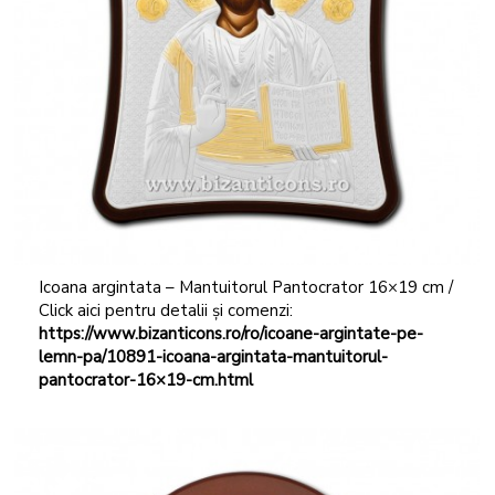
Icoana argintata – Mantuitorul Pantocrator 16×19 cm /
Click aici pentru detalii și comenzi:
https://www.bizanticons.ro/ro/icoane-argintate-pe-
lemn-pa/10891-icoana-argintata-mantuitorul-
pantocrator-16×19-cm.html