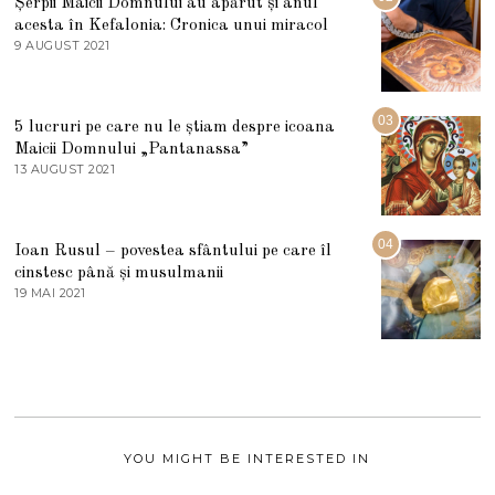
Șerpii Maicii Domnului au apărut și anul
L
acesta în Kefalonia: Cronica unui miracol
I
E
9 AUGUST 2021
2
2
7
0
M
2
A
5
R
03
5 lucruri pe care nu le știam despre icoana
T
I
Maicii Domnului „Pantanassa”
E
13 AUGUST 2021
1
2
3
0
A
2
U
2
G
04
Ioan Rusul – povestea sfântului pe care îl
U
S
cinstesc până și musulmanii
T
19 MAI 2021
1
2
9
0
M
2
A
1
I
2
0
2
1
YOU MIGHT BE INTERESTED IN