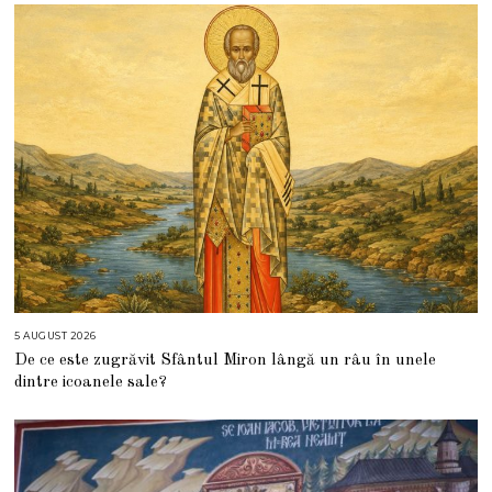
5 AUGUST 2026
5
A
De ce este zugrăvit Sfântul Miron lângă un râu în unele
U
G
dintre icoanele sale?
U
S
T
2
0
2
6