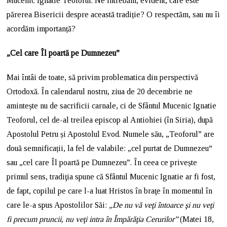
Mucenic Ignatie Teoforul. Ne întrebăm, evident, care este
părerea Bisericii despre această tradiție? O respectăm, sau nu îi
acordăm importanță?
„Cel care Îl poartă pe Dumnezeu”
Mai întâi de toate, să privim problematica din perspectivă
Ortodoxă. În calendarul nostru, ziua de 20 decembrie ne
amintește nu de sacrificii carnale, ci de Sfântul Mucenic Ignatie
Teoforul, cel de-al treilea episcop al Antiohiei (în Siria), după
Apostolul Petru și Apostolul Evod. Numele său, „Teoforul” are
două semnificații, la fel de valabile: „cel purtat de Dumnezeu“
sau „cel care Îl poartă pe Dumnezeu”. În ceea ce privește
primul sens, tradiţia spune că Sfântul Mucenic Ignatie ar fi fost,
de fapt, copilul pe care l-a luat Hristos în braţe în momentul în
care le-a spus Apostolilor Săi:
„De nu vă veţi întoarce şi nu veţi
fi precum pruncii, nu veţi intra în Împărăţia Cerurilor”
(Matei 18,