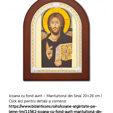
Icoana cu fond aurit – Mantuitorul din Sinai 20×26 cm /
Click aici pentru detalii și comenzi:
https://www.bizanticons.ro/ro/icoane-argintate-pe-
lemn-tm/11562-icoana-cu-fond-aurit-mantuitorul-din-