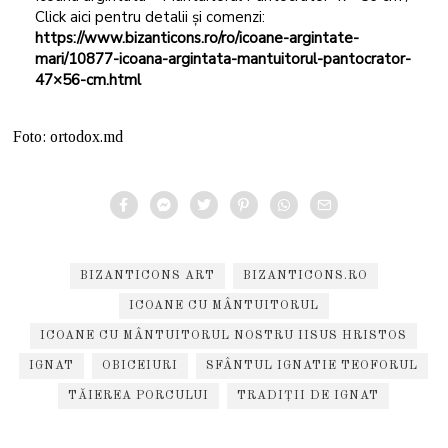
Click aici pentru detalii și comenzi:
https://www.bizanticons.ro/ro/icoane-argintate-
mari/10877-icoana-argintata-mantuitorul-pantocrator-
47×56-cm.html
Foto: ortodox.md
BIZANTICONS ART
BIZANTICONS.RO
ICOANE CU MÂNTUITORUL
ICOANE CU MÂNTUITORUL NOSTRU IISUS HRISTOS
IGNAT
OBICEIURI
SFÂNTUL IGNATIE TEOFORUL
TĂIEREA PORCULUI
TRADIȚII DE IGNAT