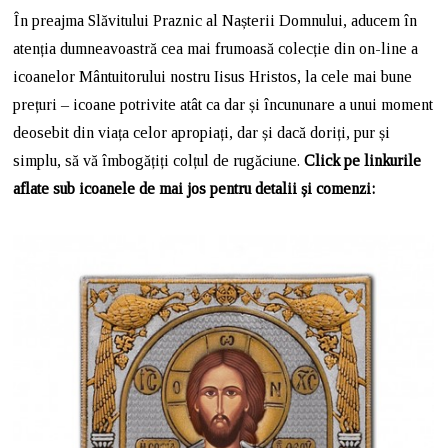
În preajma Slăvitului Praznic al Nașterii Domnului, aducem în
atenția dumneavoastră cea mai frumoasă colecție din on-line a
icoanelor Mântuitorului nostru Iisus Hristos, la cele mai bune
prețuri – icoane potrivite atât ca dar și încununare a unui moment
deosebit din viața celor apropiați, dar și dacă doriți, pur și
simplu, să vă îmbogățiți colțul de rugăciune.
Click pe linkurile
aflate sub icoanele de mai jos pentru detalii și comenzi: