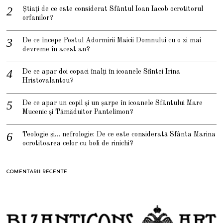
Știați de ce este considerat Sfântul Ioan Iacob ocrotitorul
orfanilor?
De ce începe Postul Adormirii Maicii Domnului cu o zi mai
devreme în acest an?
De ce apar doi copaci înalți în icoanele Sfintei Irina
Hristovalantou?
De ce apar un copil și un șarpe în icoanele Sfântului Mare
Mucenic și Tămăduitor Pantelimon?
Teologie și… nefrologie: De ce este considerată Sfânta Marina
ocrotitoarea celor cu boli de rinichi?
COMENTARII RECENTE