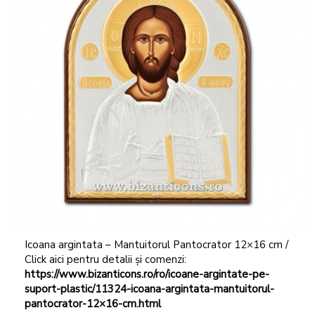
Icoana argintata – Mantuitorul Pantocrator 12×16 cm /
Click aici pentru detalii și comenzi:
https://www.bizanticons.ro/ro/icoane-argintate-pe-
suport-plastic/11324-icoana-argintata-mantuitorul-
pantocrator-12×16-cm.html