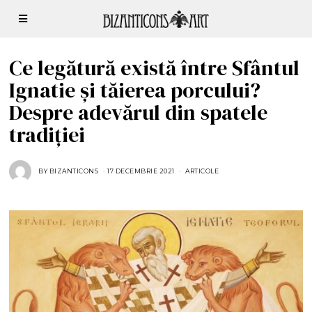
Ce legătură există între Sfântul
Ignatie și tăierea porcului?
Despre adevărul din spatele
tradiției
BY
BIZANTICONS
17 DECEMBRIE 2021
1
ARTICOLE
7
D
E
C
E
M
B
R
I
E
2
0
2
1