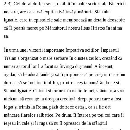
2-4). Cel de-al doilea sens, întâlnit în multe scrieri ale Bisericii
noastre, are ca sursă explicativă însăși mărturia Sfântului
Ignatie, care în epistolele sale menționează un detaliu deosebit:
că Îl poartă mereu pe Mântuitorul nostru Iisus Hristos în inima
sa.
În urma unei victorii importante împotriva sciților, Împăratul
Traian a organizat o mare serbare în cinstea zeilor, crezând că
numai ajutorul lor l-a făcut să învingă dușmanul. A început,
așadar, să le aducă laude și să îi prigonească pe creștinii care nu
doreau să se închine idolilor, printre aceștia numărându-se și
Sfântul Ignatie. Chinuit și torturat în multe feluri, sfântul n-a vrut
nicicum să renunțe la dreapta credință, drept pentru care a fost
legat și trimis la Roma, păzit de zece ostași, ca să fie dat
mâncare fiarelor sălbatice. Pe drum, îi întărea pe toți cei care îi
ieșeau în cale și îi ruga să nu îl oprească de la sfârșitul