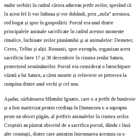
multe serbări în cadrul cărora aduceau jertfe zeilor, sperând că
în acest fel îi vor îmbuna și vor dobândi, prin „mila” acestora,
rod bogat și spor în gospodării. Porcul era unul dintre
principalele animale sacrificate în cadrul acestor momente
ritualice, închinate zeilor pământului şi ai animalelor: Demeter,
Ceres, Tellus și alții. Romanii, spre exemplu, organizau acest
sacrificiu între 17 şi 30 decembrie în cinstea zeului Saturn,
protectorul semănăturilor. Porcul era considerat o întruchipare
văzută a lui Saturn, a cărui moarte și reînviere se petrecea la
cumpăna dintre anul vechi şi cel nou.
Aşadar, sărbătoarea Sfântului Ignatie, care s-a jertfit de bunăvoie
și a fost martirizat pentru credința în Dumnezeu s-a suprapus
peste un obicei păgân, al jertfirii animalelor în cinstea zeilor.
Creştinii au păstrat obiceiul de a sacrifica porcul, dându-i însă
alte conotații, dintre care amintim însemnarea acestuia cu o