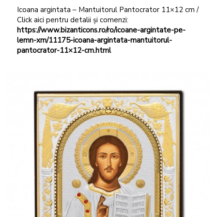
Icoana argintata – Mantuitorul Pantocrator 11×12 cm /
Click aici pentru detalii și comenzi:
https://www.bizanticons.ro/ro/icoane-argintate-pe-
lemn-xm/11175-icoana-argintata-mantuitorul-
pantocrator-11×12-cm.html