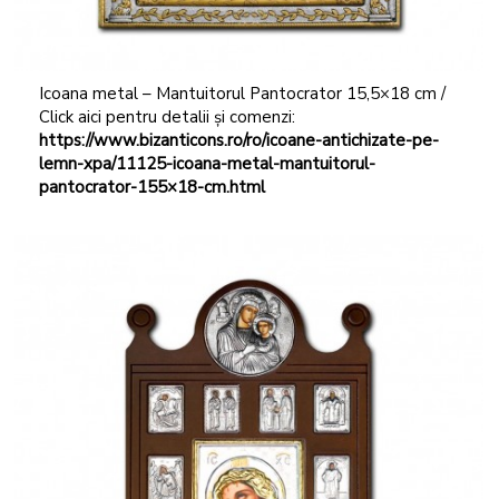
Icoana metal – Mantuitorul Pantocrator 15,5×18 cm /
Click aici pentru detalii și comenzi:
https://www.bizanticons.ro/ro/icoane-antichizate-pe-
lemn-xpa/11125-icoana-metal-mantuitorul-
pantocrator-155×18-cm.html