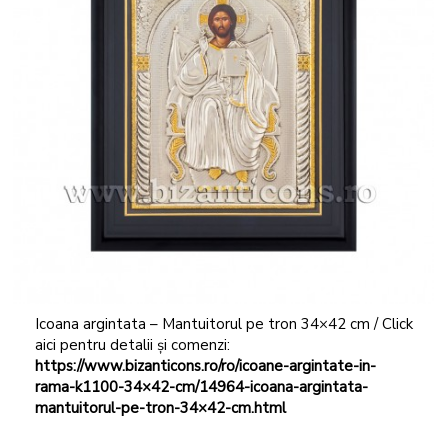
Icoana argintata – Mantuitorul pe tron 34×42 cm / Click
aici pentru detalii și comenzi:
https://www.bizanticons.ro/ro/icoane-argintate-in-
rama-k1100-34×42-cm/14964-icoana-argintata-
mantuitorul-pe-tron-34×42-cm.html