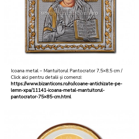
Icoana metal – Mantuitorul Pantocrator 7,5×8,5 cm /
Click aici pentru detalii și comenzi:
https://www.bizanticons.ro/ro/icoane-antichizate-pe-
lemn-xpa/11141-icoana-metal-mantuitorul-
pantocrator-75×85-cm.html