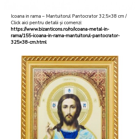
Icoana in rama – Mantuitorul Pantocrator 32,5×38 cm /
Click aici pentru detalii și comenzi:
https://www.bizanticons.ro/ro/icoana-metal-in-
rama/155-icoana-in-rama-mantuitorul-pantocrator-
325×38-cm.html