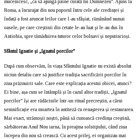
mucenicesc, „ca să ajungă pâine curată lui Dumnezeu”. Ajuns la
Roma, a încurajat din nou poporul întru cele ale credinței și
îndată a fost aruncat leilor care l-au sfâșiat, rămânând numai
oasele, pe care creștinii din cetate le-au luat şi le-au dus în
Antiohia, spre tămăduirea tuturor celor bolnavi și neputincioși.
Sfântul Ignatie și „Ignatul porcilor”
După cum observăm, în viața Sfântului Ignatie nu există absolut
niciun detaliu care să justifice tradiția sacrificării porcilor în
ziua prăznuirii sale. Care este explicația acestui obicei, atunci?
Ei bine, așa cum se întâmplă și în cazul altor tradiții, „Ignatul
porcilor” își are rădăcinile într-un ritual precreștin, a cărui
semnificație era moartea în antiteză cu renaşterea și restaurarea.
Mai exact, strămoșii noștri, până să cunoască credința creștină,
sărbătoreau Anul Nou iarna, în preajma solstiţiului, când ziua
începea din nou să crească. Cu acest prilej, ei organizau mai