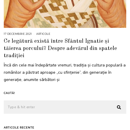
17 DECEMBRIE 2021
1
ARTICOLE
7
Ce legătură există între Sfântul Ignatie și
D
E
tăierea porcului? Despre adevărul din spatele
C
E
tradiției
M
B
R
Încă din cele mai îndepărtate vremuri, tradiția și cultura populară a
I
E
românilor a păstrat aproape „cu sfințenie”, din generație în
2
0
generație, anumite sărbători și
2
1
CAUTĂ!
ARTICOLE RECENTE