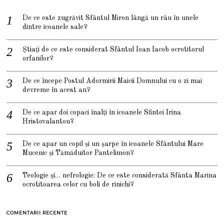
De ce este zugrăvit Sfântul Miron lângă un râu în unele
dintre icoanele sale?
Știați de ce este considerat Sfântul Ioan Iacob ocrotitorul
orfanilor?
De ce începe Postul Adormirii Maicii Domnului cu o zi mai
devreme în acest an?
De ce apar doi copaci înalți în icoanele Sfintei Irina
Hristovalantou?
De ce apar un copil și un șarpe în icoanele Sfântului Mare
Mucenic și Tămăduitor Pantelimon?
Teologie și… nefrologie: De ce este considerată Sfânta Marina
ocrotitoarea celor cu boli de rinichi?
COMENTARII RECENTE