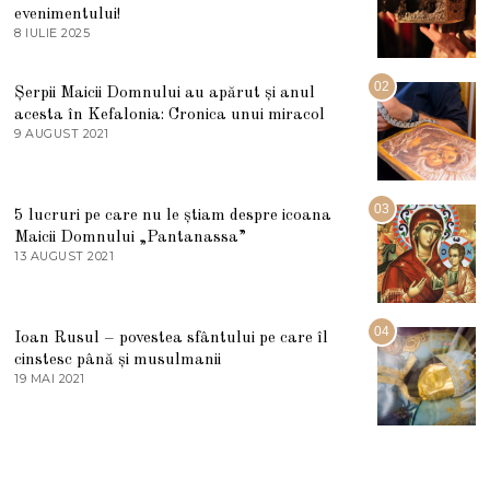
evenimentului!
8 IULIE 2025
1
0
I
U
02
Șerpii Maicii Domnului au apărut și anul
L
acesta în Kefalonia: Cronica unui miracol
I
E
9 AUGUST 2021
2
2
7
0
M
2
A
5
R
03
5 lucruri pe care nu le știam despre icoana
T
I
Maicii Domnului „Pantanassa”
E
13 AUGUST 2021
1
2
3
0
A
2
U
2
G
04
Ioan Rusul – povestea sfântului pe care îl
U
S
cinstesc până și musulmanii
T
19 MAI 2021
1
2
9
0
M
2
A
1
I
2
0