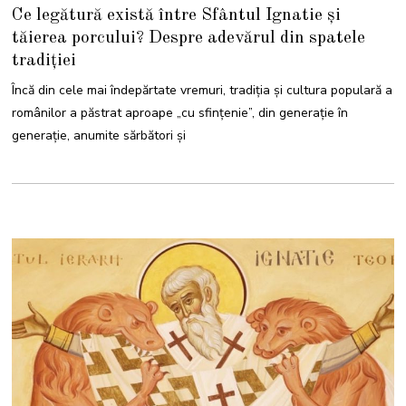
7
Ce legătură există între Sfântul Ignatie și
D
E
tăierea porcului? Despre adevărul din spatele
C
E
tradiției
M
B
R
Încă din cele mai îndepărtate vremuri, tradiția și cultura populară a
I
E
românilor a păstrat aproape „cu sfințenie”, din generație în
2
0
generație, anumite sărbători și
2
1