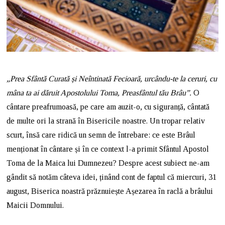
„Prea Sfântă Curată și Neîntinată Fecioară, urcându-te la ceruri, cu
mâna ta ai dăruit Apostolului Toma, Preasfântul tău Brâu”.
O
cântare preafrumoasă, pe care am auzit-o, cu siguranță, cântată
de multe ori la strană în Bisericile noastre. Un tropar relativ
scurt, însă care ridică un semn de întrebare: ce este Brâul
menționat în cântare și în ce context l-a primit Sfântul Apostol
Toma de la Maica lui Dumnezeu? Despre acest subiect ne-am
gândit să notăm câteva idei, ținând cont de faptul că miercuri, 31
august, Biserica noastră prăznuiește Așezarea în raclă a brâului
Maicii Domnului.