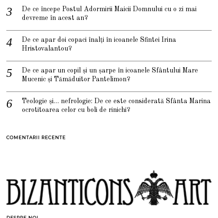
De ce începe Postul Adormirii Maicii Domnului cu o zi mai
devreme în acest an?
De ce apar doi copaci înalți în icoanele Sfintei Irina
Hristovalantou?
De ce apar un copil și un șarpe în icoanele Sfântului Mare
Mucenic și Tămăduitor Pantelimon?
Teologie și… nefrologie: De ce este considerată Sfânta Marina
ocrotitoarea celor cu boli de rinichi?
COMENTARII RECENTE
DESPRE NOI