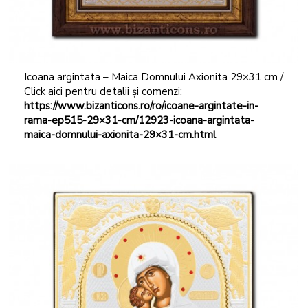
Icoana argintata – Maica Domnului Axionita 29×31 cm /
Click aici pentru detalii și comenzi:
https://www.bizanticons.ro/ro/icoane-argintate-in-
rama-ep515-29×31-cm/12923-icoana-argintata-
maica-domnului-axionita-29×31-cm.html