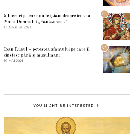
0
M
2
A
5
R
03
5 lucruri pe care nu le știam despre icoana
T
I
Maicii Domnului „Pantanassa”
E
13 AUGUST 2021
1
2
3
0
A
2
U
2
G
04
Ioan Rusul – povestea sfântului pe care îl
U
S
cinstesc până și musulmanii
T
19 MAI 2021
1
2
9
0
M
2
A
1
I
2
0
2
1
YOU MIGHT BE INTERESTED IN