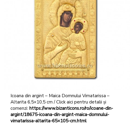
Icoana din argint – Maica Domnului Vimatarissa –
Altarita 6,5×10,5 cm / Click aici pentru detalii și
comenzi:
https://www.bizanticons.ro/ro/icoane-din-
argint/18675-icoana-din-argint-maica-domnului-
vimatarissa-altarita-65×105-cm.html