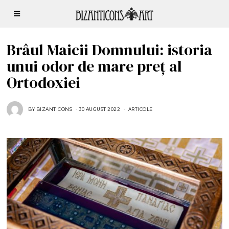
Brâul Maicii Domnului: istoria
unui odor de mare preț al
Ortodoxiei
BY
BIZANTICONS
30 AUGUST 2022
3
ARTICOLE
0
A
U
G
U
S
T
2
0
2
2