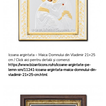
Icoana argintata – Maica Domnului din Vladimir 21×25
cm / Click aici pentru detalii și comenzi:
https://www.bizanticons.ro/ro/icoane-argintate-pe-
lemn-xm/11241-icoana-argintata-maica-domnului-din-
vladimir-21×25-cm.html