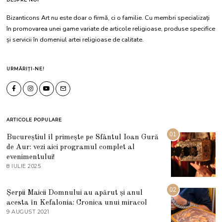
Bizanticons Art nu este doar o firmă, ci o familie. Cu membri specializați
în promovarea unei game variate de articole religioase, produse specifice
și servicii în domeniul artei religioase de calitate.
URMĂRIȚI-NE!
ARTICOLE POPULARE
01
Bucureștiul îl primește pe Sfântul Ioan Gură
de Aur: vezi aici programul complet al
evenimentului!
8 IULIE 2025
1
0
I
U
02
Șerpii Maicii Domnului au apărut și anul
L
acesta în Kefalonia: Cronica unui miracol
I
E
9 AUGUST 2021
2
2
7