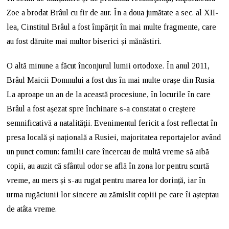
Zoe a brodat Brâul cu fir de aur. În a doua jumătate a sec. al XII-
lea, Cinstitul Brâul a fost împărțit în mai multe fragmente, care
au fost dăruite mai multor biserici și mănăstiri.
O altă minune a făcut înconjurul lumii ortodoxe. În anul 2011,
Brâul Maicii Domnului a fost dus în mai multe orașe din Rusia.
La aproape un an de la această procesiune, în locurile în care
Brâul a fost așezat spre închinare s-a constatat o creştere
semnificativă a natalităţii. Evenimentul fericit a fost reflectat în
presa locală și națională a Rusiei, majoritatea reportajelor având
un punct comun: familii care încercau de multă vreme să aibă
copii, au auzit că sfântul odor se află în zona lor pentru scurtă
vreme, au mers și s-au rugat pentru marea lor dorință, iar în
urma rugăciunii lor sincere au zămislit copiii pe care îi așteptau
de atâta vreme.