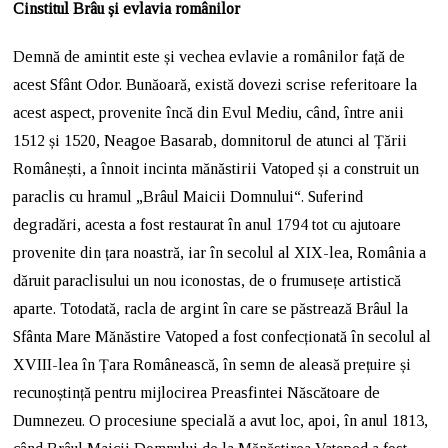
Cinstitul Brâu și evlavia românilor
Demnă de amintit este și vechea evlavie a românilor față de
acest Sfânt Odor. Bunăoară, există dovezi scrise referitoare la
acest aspect, provenite încă din Evul Mediu, când, între anii
1512 și 1520, Neagoe Basarab, domnitorul de atunci al Țării
Românești, a înnoit incinta mănăstirii Vatoped și a construit un
paraclis cu hramul „Brâul Maicii Domnului“. Suferind
degradări, acesta a fost restaurat în anul 1794 tot cu ajutoare
provenite din țara noastră, iar în secolul al XIX-lea, România a
dăruit paraclisului un nou iconostas, de o frumusețe artistică
aparte. Totodată, racla de argint în care se păstrează Brâul la
Sfânta Mare Mănăstire Vatoped a fost confecționată în secolul al
XVIII-lea în Țara Românească, în semn de aleasă prețuire și
recunoștință pentru mijlocirea Preasfintei Născătoare de
Dumnezeu. O procesiune specială a avut loc, apoi, în anul 1813,