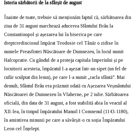
Istoria sărbătorii de la sfârșit de august
Înainte de toate, trebuie să menționăm faptul că, sărbătoarea din
ziua de 31 august marchează aducerea Sfântului Brâu la
Constantinopol și așezarea lui în biserica pe care
dreptcredinciosul împărat Teodosie cel Tânăr o zidise în
numele Preasfintei Născătoare de Dumnezeu, în locul numit
Halcopratie. Cu gândul de a proteja capitala Imperiului și pe
locuitorii acesteia, împăratul l-a aşezat într-un sipet (un fel de
cufăr sculptat din lemn), pe care l-a numit „racla sfântă”. Mai
demult, Sfântul Brâu era prăznuit odată cu Așezarea Veșmântului
Născătoarei de Dumnezeu în Vlaherne, pe 2 iulie. Sărbătoarea
oficială, din data de 31 august, a fost stabilită abia în veacul al
XII-lea, în timpul împăratului Manuil I Comnenul (1143-1180),
în amintirea minunii pe care a săvârșit-o cu soția Împăratului
Leon cel Înțelept.