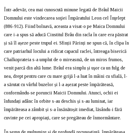
Într-adevăr, cea mai cunoscută minune legată de Brâul Maicii
Domnului este vindecarea soţiei Împăratului Leon cel Înţelept
(886-912). Fiind bolnavă, aceasta a visat-o pe Maica Domnului
care i-a spus să aducă Cinstitul Brâu din racla în care era păstrat
și să îl așeze peste trupul ei. Sfinții Părinți ne spun că, în clipa în
care patriarhul locului a ridicat capacul raclei, întreaga biserică
Chalkoprateia s-a umplut de o mireasmă, de un miros frumos,
venit parcă din altă lume. Brâul era simplu și uşor ca un fulg de
nea, drept pentru care cu mare grijă l-a luat în mâini cu sfială, l-
a sărutat cu vârful buzelor și l-a așezat peste împărăteasă,
conformându-se poruncii Maicii Domnului. Atunci, ochii ei
înfundați adânc în orbite s-au deschis și s-au luminat, iar
împărăteasa a zâmbit și s-a însănătoșit imediat, lăsându-i fără
cuvinte pe cei apropiați, care se pregăteau de înmormântare.
În semn de mulțumire și de profundă recunoştinţă, împărăteasa