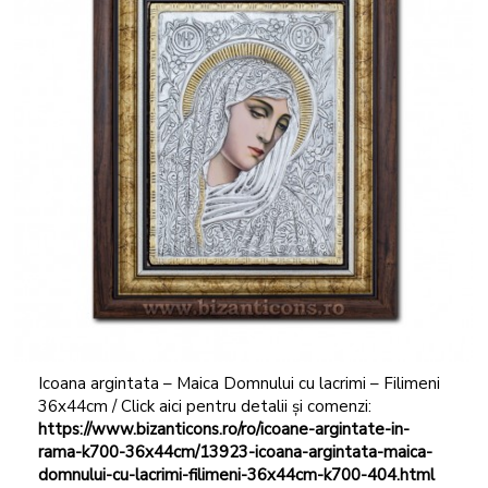
Icoana argintata – Maica Domnului cu lacrimi – Filimeni
36x44cm / Click aici pentru detalii și comenzi:
https://www.bizanticons.ro/ro/icoane-argintate-in-
rama-k700-36x44cm/13923-icoana-argintata-maica-
domnului-cu-lacrimi-filimeni-36x44cm-k700-404.html