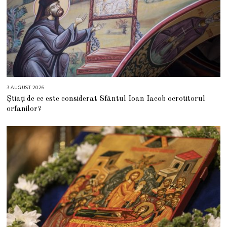
3 AUGUST 2026
3
A
Știați de ce este considerat Sfântul Ioan Iacob ocrotitorul
U
G
orfanilor?
U
S
T
2
0
2
6