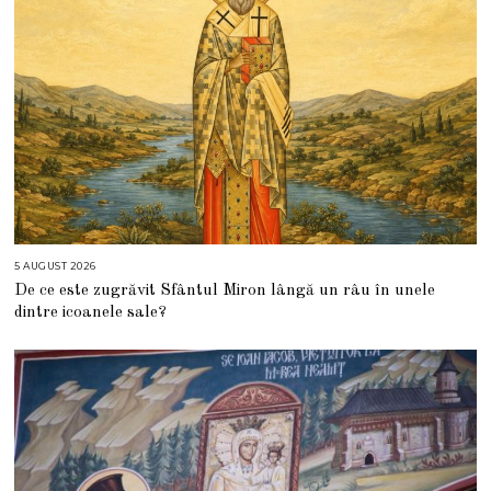
5 AUGUST 2026
5
A
De ce este zugrăvit Sfântul Miron lângă un râu în unele
U
G
dintre icoanele sale?
U
S
T
2
0
2
6