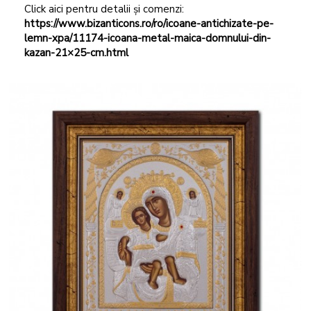
Click aici pentru detalii și comenzi:
https://www.bizanticons.ro/ro/icoane-antichizate-pe-
lemn-xpa/11174-icoana-metal-maica-domnului-din-
kazan-21×25-cm.html