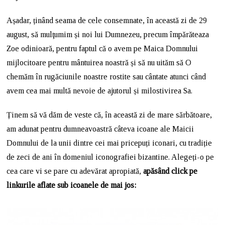
Așadar, ținând seama de cele consemnate, în această zi de 29
august, să mulţumim și noi lui Dumnezeu, precum împărăteaza
Zoe odinioară, pentru faptul că o avem pe Maica Domnului
mijlocitoare pentru mântuirea noastră și să nu uităm să O
chemăm în rugăciunile noastre rostite sau cântate atunci când
avem cea mai multă nevoie de ajutorul și milostivirea Sa.
Ținem să vă dăm de veste că, în această zi de mare sărbătoare,
am adunat pentru dumneavoastră câteva icoane ale Maicii
Domnului de la unii dintre cei mai pricepuți iconari, cu tradiție
de zeci de ani în domeniul iconografiei bizantine. Alegeți-o pe
cea care vi se pare cu adevărat apropiată,
apăsând click pe
linkurile aflate sub icoanele de mai jos: