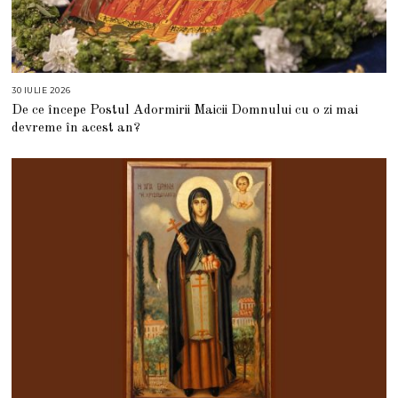
30 IULIE 2026
3
0
De ce începe Postul Adormirii Maicii Domnului cu o zi mai
I
U
devreme în acest an?
L
I
E
2
0
2
6