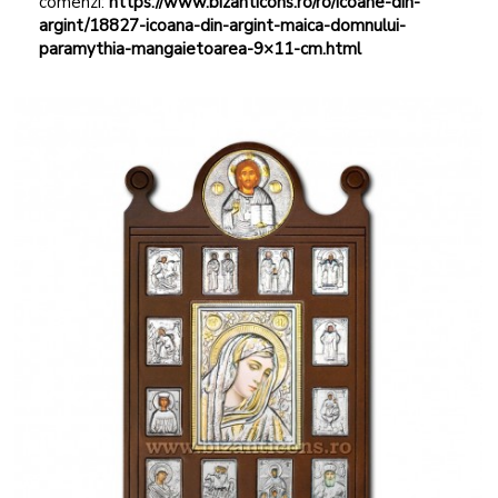
comenzi:
https://www.bizanticons.ro/ro/icoane-din-
argint/18827-icoana-din-argint-maica-domnului-
paramythia-mangaietoarea-9×11-cm.html