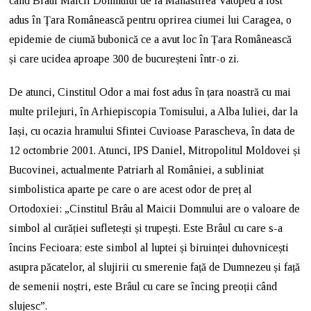
când Brâul Maicii Domnului de la Mănăstirea Vatoped a fost
adus în Ţara Românească pentru oprirea ciumei lui Caragea, o
epidemie de ciumă bubonică ce a avut loc în Țara Românească
și care ucidea aproape 300 de bucureșteni într-o zi.
De atunci, Cinstitul Odor a mai fost adus în țara noastră cu mai
multe prilejuri, în Arhiepiscopia Tomisului, a Alba Iuliei, dar la
Iași, cu ocazia hramului Sfintei Cuvioase Parascheva, în data de
12 octombrie 2001. Atunci, IPS Daniel, Mitropolitul Moldovei și
Bucovinei, actualmente Patriarh al României, a subliniat
simbolistica aparte pe care o are acest odor de preț al
Ortodoxiei: „Cinstitul Brâu al Maicii Domnului are o valoare de
simbol al curăției sufletești și trupești. Este Brâul cu care s-a
încins Fecioara; este simbol al luptei și biruinței duhovnicești
asupra păcatelor, al slujirii cu smerenie față de Dumnezeu și față
de semenii noștri, este Brâul cu care se încing preoții când
slujesc”.