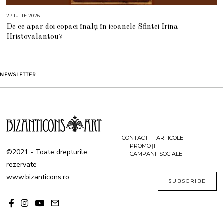
27 IULIE 2026
2
7
De ce apar doi copaci înalți în icoanele Sfintei Irina
I
U
Hristovalantou?
L
I
E
2
0
2
NEWSLETTER
6
CONTACT
ARTICOLE
PROMOȚII
©2021 - Toate drepturile
CAMPANII SOCIALE
rezervate
www.bizanticons.ro
SUBSCRIBE