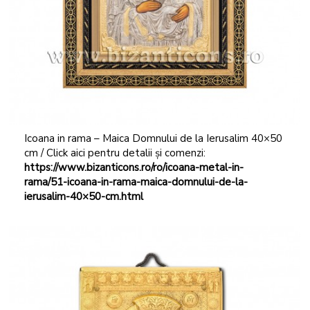
Icoana in rama – Maica Domnului de la Ierusalim 40×50
cm / Click aici pentru detalii și comenzi:
https://www.bizanticons.ro/ro/icoana-metal-in-
rama/51-icoana-in-rama-maica-domnului-de-la-
ierusalim-40×50-cm.html