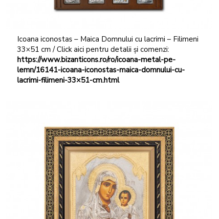
Icoana iconostas – Maica Domnului cu lacrimi – Filimeni
33×51 cm / Click aici pentru detalii și comenzi:
https://www.bizanticons.ro/ro/icoana-metal-pe-
lemn/16141-icoana-iconostas-maica-domnului-cu-
lacrimi-filimeni-33×51-cm.html