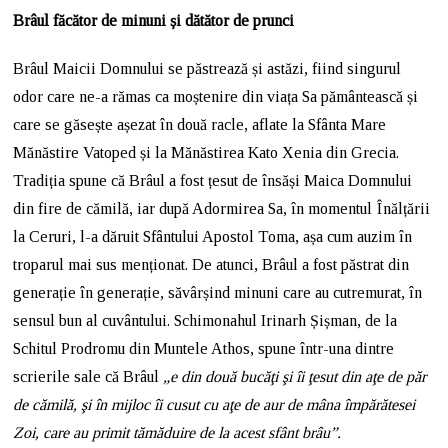
Brâul făcător de minuni și dătător de prunci
Brâul Maicii Domnului se păstrează și astăzi, fiind singurul
odor care ne-a rămas ca moștenire din viața Sa pământească și
care se găsește așezat în două racle, aflate la Sfânta Mare
Mănăstire Vatoped și la Mănăstirea Kato Xenia din Grecia.
Tradiția spune că Brâul a fost țesut de însăși Maica Domnului
din fire de cămilă, iar după Adormirea Sa, în momentul Înălțării
la Ceruri, l-a dăruit Sfântului Apostol Toma, așa cum auzim în
troparul mai sus menționat. De atunci, Brâul a fost păstrat din
generație în generație, săvârșind minuni care au cutremurat, în
sensul bun al cuvântului. Schimonahul Irinarh Șișman, de la
Schitul Prodromu din Muntele Athos, spune într-una dintre
scrierile sale că Brâul
„e din două bucăţi şi îi ţesut din aţe de păr
de cămilă, şi în mijloc îi cusut cu aţe de aur de mâna împărătesei
Zoi, care au primit tămăduire de la acest sfânt brâu”.