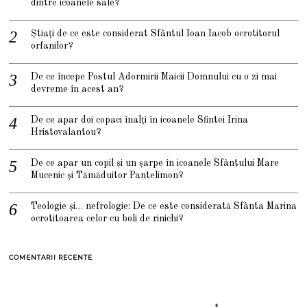
dintre icoanele sale?
Știați de ce este considerat Sfântul Ioan Iacob ocrotitorul
orfanilor?
De ce începe Postul Adormirii Maicii Domnului cu o zi mai
devreme în acest an?
De ce apar doi copaci înalți în icoanele Sfintei Irina
Hristovalantou?
De ce apar un copil și un șarpe în icoanele Sfântului Mare
Mucenic și Tămăduitor Pantelimon?
Teologie și… nefrologie: De ce este considerată Sfânta Marina
ocrotitoarea celor cu boli de rinichi?
COMENTARII RECENTE