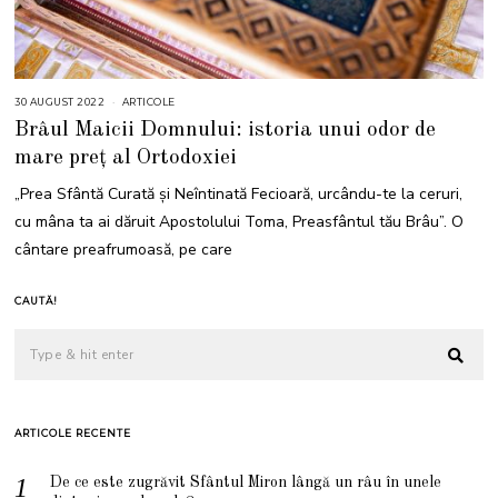
30 AUGUST 2022
3
ARTICOLE
0
Brâul Maicii Domnului: istoria unui odor de
A
U
mare preț al Ortodoxiei
G
U
S
„Prea Sfântă Curată și Neîntinată Fecioară, urcându-te la ceruri,
T
2
cu mâna ta ai dăruit Apostolului Toma, Preasfântul tău Brâu”. O
0
2
cântare preafrumoasă, pe care
2
CAUTĂ!
ARTICOLE RECENTE
De ce este zugrăvit Sfântul Miron lângă un râu în unele