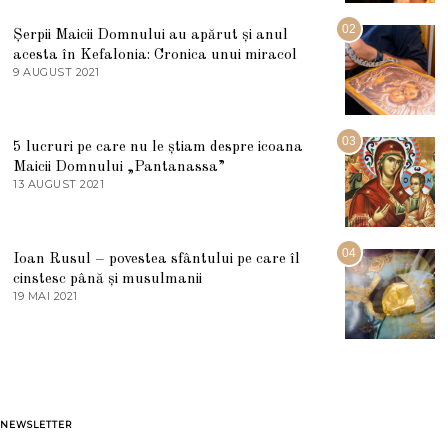
I
U
02
Șerpii Maicii Domnului au apărut și anul
L
acesta în Kefalonia: Cronica unui miracol
I
E
9 AUGUST 2021
2
2
7
0
M
2
A
5
R
03
5 lucruri pe care nu le știam despre icoana
T
I
Maicii Domnului „Pantanassa”
E
13 AUGUST 2021
1
2
3
0
A
2
U
2
G
04
Ioan Rusul – povestea sfântului pe care îl
U
S
cinstesc până și musulmanii
T
19 MAI 2021
1
2
9
0
M
2
A
1
I
2
0
2
1
NEWSLETTER