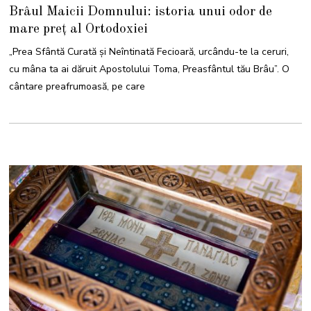
0
Brâul Maicii Domnului: istoria unui odor de
A
U
mare preț al Ortodoxiei
G
U
S
„Prea Sfântă Curată și Neîntinată Fecioară, urcându-te la ceruri,
T
2
cu mâna ta ai dăruit Apostolului Toma, Preasfântul tău Brâu”. O
0
2
cântare preafrumoasă, pe care
2