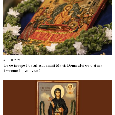
30 IULIE 2026
3
0
De ce începe Postul Adormirii Maicii Domnului cu o zi mai
I
U
devreme în acest an?
L
I
E
2
0
2
6