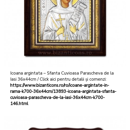
Icoana argintata – Sfanta Cuvioasa Parascheva de la
Iasi 36x44cm / Click aici pentru detalii și comenzi:
https://www.bizanticons.ro/ro/icoane-argintate-in-
rama-k700-36x44cm/13893-icoana-argintata-sfanta-
cuvioasa-parascheva-de-la-iasi-36x44cm-k700-
146.html