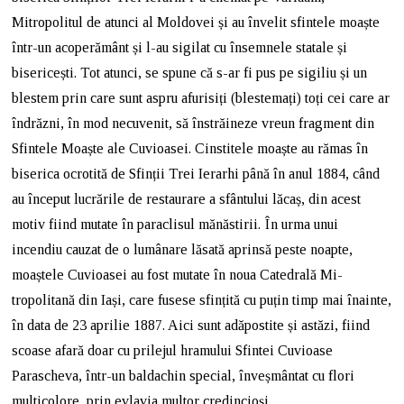
Mitropolitul de atunci al Moldovei și au învelit sfintele moaște
într-un acoperământ și l-au sigilat cu însemnele statale și
bisericești. Tot atunci, se spune că s-ar fi pus pe sigiliu și un
blestem prin care sunt aspru afurisiți (blestemați) toți cei care ar
îndrăzni, în mod necuvenit, să înstrăineze vreun fragment din
Sfintele Moaște ale Cuvioasei. Cinstitele moaște au rămas în
biserica ocrotită de Sfinții Trei Ierarhi până în anul 1884, când
au început lucrările de restaurare a sfântului lăcaș, din acest
motiv fiind mutate în paraclisul mănăstirii. În urma unui
incendiu cauzat de o lumânare lăsată aprinsă peste noapte,
moaștele Cuvioasei au fost mutate în noua Catedrală Mi­
tropolitană din Iași, care fu­sese sfințită cu puțin timp mai îna­inte,
în data de 23 aprilie 1887. Aici sunt adăpostite și astăzi, fiind
scoase afară doar cu prilejul hramului Sfintei Cuvioase
Parascheva, într-un baldachin special, înveșmântat cu flori
multicolore, prin evlavia multor credincioși.