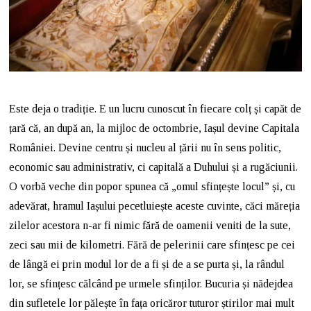
Este deja o tradiție. E un lucru cunoscut în fiecare colț și capăt de
țară că, an după an, la mijloc de octombrie, Iașul devine Capitala
României. Devine centru și nucleu al țării nu în sens politic,
economic sau administrativ, ci capitală a Duhului și a rugăciunii.
O vorbă veche din popor spunea că „omul sfințește locul” și, cu
adevărat, hramul Iașului pecetluiește aceste cuvinte, căci măreția
zilelor acestora n-ar fi nimic fără de oamenii veniti de la sute,
zeci sau mii de kilometri. Fără de pelerinii care sfințesc pe cei
de lângă ei prin modul lor de a fi și de a se purta și, la rândul
lor, se sfințesc călcând pe urmele sfinților. Bucuria și nădejdea
din sufletele lor pălește în fața oricăror tuturor știrilor mai mult