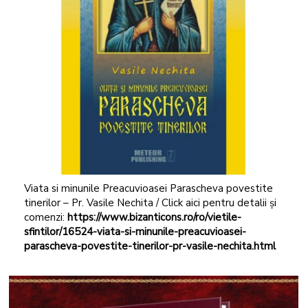
Viata si minunile Preacuvioasei Parascheva povestite
tinerilor – Pr. Vasile Nechita / Click aici pentru detalii și
comenzi:
https://www.bizanticons.ro/ro/vietile-
sfintilor/16524-viata-si-minunile-preacuvioasei-
parascheva-povestite-tinerilor-pr-vasile-nechita.html