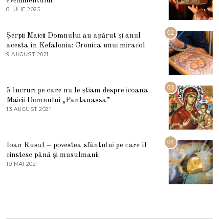
evenimentului!
8 IULIE 2025
1
0
I
U
02
Șerpii Maicii Domnului au apărut și anul
L
acesta în Kefalonia: Cronica unui miracol
I
E
9 AUGUST 2021
2
2
7
0
M
2
A
5
R
03
5 lucruri pe care nu le știam despre icoana
T
I
Maicii Domnului „Pantanassa”
E
13 AUGUST 2021
1
2
3
0
A
2
U
2
G
04
Ioan Rusul – povestea sfântului pe care îl
U
S
cinstesc până și musulmanii
T
19 MAI 2021
1
2
9
0
M
2
A
1
I
2
0
2