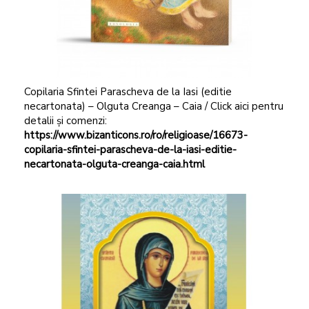
Copilaria Sfintei Parascheva de la Iasi (editie
necartonata) – Olguta Creanga – Caia / Click aici pentru
detalii și comenzi:
https://www.bizanticons.ro/ro/religioase/16673-
copilaria-sfintei-parascheva-de-la-iasi-editie-
necartonata-olguta-creanga-caia.html