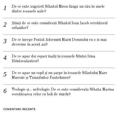
De ce este zugrăvit Sfântul Miron lângă un râu în unele
dintre icoanele sale?
Știați de ce este considerat Sfântul Ioan Iacob ocrotitorul
orfanilor?
De ce începe Postul Adormirii Maicii Domnului cu o zi mai
devreme în acest an?
De ce apar doi copaci înalți în icoanele Sfintei Irina
Hristovalantou?
De ce apar un copil și un șarpe în icoanele Sfântului Mare
Mucenic și Tămăduitor Pantelimon?
Teologie și… nefrologie: De ce este considerată Sfânta Marina
ocrotitoarea celor cu boli de rinichi?
COMENTARII RECENTE