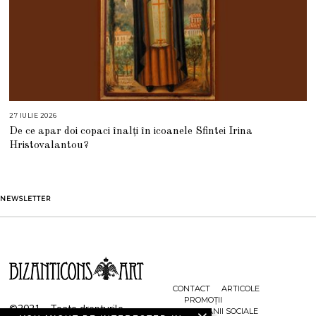
27 IULIE 2026
2
7
De ce apar doi copaci înalți în icoanele Sfintei Irina
I
U
Hristovalantou?
L
I
E
2
0
2
NEWSLETTER
6
CONTACT
ARTICOLE
PROMOȚII
©2021 - Toate drepturile
CAMPANII SOCIALE