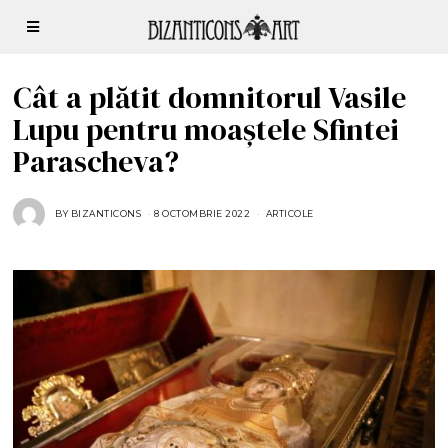
Cât a plătit domnitorul Vasile
Lupu pentru moaștele Sfintei
Parascheva?
BY
BIZANTICONS
8 OCTOMBRIE 2022
8
ARTICOLE
O
C
T
O
M
B
R
I
E
2
0
2
2