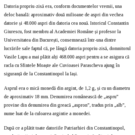
Datoria propriu-zisă era, conform documentelor vremii, una
deloc banală: aproximativ două milioane de aspri din vechea
datorie și 48.000 aspri din datoria cea nouă. Istoricul Constantin
Giurescu, fost membru al Academiei Române și profesor la
Universitatea din București, consemnează într-una dintre
lucrările sale faptul că, pe lângă datoria propriu-zisă, domnitorul
Vasile Lupu a mai plătit alți 468.000 aspri pentru a se asigura că
racla cu Sfintele Moaște ale Cuvioasei Parascheva ajung în
siguranță de la Constantinopol la Iași.
Asprul era o mică monedă din argint, de 1,2 g, și cu un diametru
de aproximativ 18 mm. Denumirea românească de „aspru”
provine din denumirea din greacă „aspron”, tradus prin „alb”,
nume luat de la culoarea argintie a monedei.
După ce a plătit toate datoriile Patriarhiei din Constantinopol,