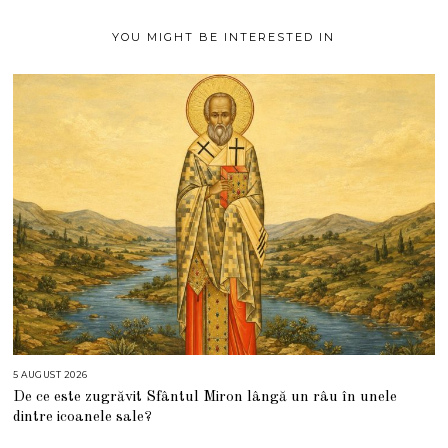
1
YOU MIGHT BE INTERESTED IN
5 AUGUST 2026
5
A
De ce este zugrăvit Sfântul Miron lângă un râu în unele
U
G
dintre icoanele sale?
U
S
T