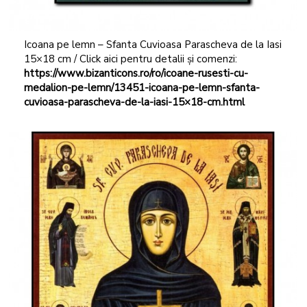
Icoana pe lemn – Sfanta Cuvioasa Parascheva de la Iasi
15×18 cm / Click aici pentru detalii și comenzi:
https://www.bizanticons.ro/ro/icoane-rusesti-cu-
medalion-pe-lemn/13451-icoana-pe-lemn-sfanta-
cuvioasa-parascheva-de-la-iasi-15×18-cm.html