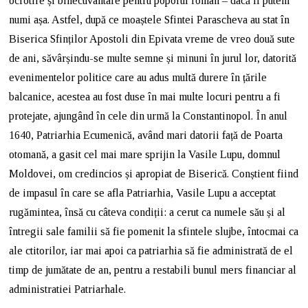
ocrotire și binecuvântare pentru poporul român – dacă îl putem
numi așa. Astfel, după ce moaștele Sfintei Parascheva au stat în
Biserica Sfinților Apostoli din Epivata vreme de vreo două sute
de ani, săvârșindu-se multe semne și minuni în jurul lor, datorită
evenimentelor politice care au adus multă durere în țările
balcanice, acestea au fost duse în mai multe locuri pentru a fi
protejate, ajungând în cele din urmă la Constantinopol. În anul
1640, Patriarhia Ecumenică, având mari datorii față de Poarta
otomană, a gasit cel mai mare sprijin la Vasile Lupu, domnul
Moldovei, om credincios și apropiat de Biserică. Conștient fiind
de impasul în care se afla Patriarhia, Vasile Lupu a acceptat
rugămintea, însă cu câteva condiții: a cerut ca numele său și al
întregii sale familii să fie pomenit la sfintele slujbe, întocmai ca
ale ctitorilor, iar mai apoi ca patriarhia să fie administrată de el
timp de jumătate de an, pentru a restabili bunul mers financiar al
administratiei Patriarhale.