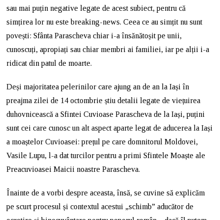
sau mai puțin negative legate de acest subiect, pentru că
simțirea lor nu este breaking-news. Ceea ce au simțit nu sunt
povești: Sfânta Parascheva chiar i-a însănătoșit pe unii,
cunoscuți, apropiați sau chiar membri ai familiei, iar pe alții i-a
ridicat din patul de moarte.
Deși majoritatea pelerinilor care ajung an de an la Iași în
preajma zilei de 14 octombrie știu detalii legate de viețuirea
duhovnicească a Sfintei Cuvioase Parascheva de la Iași, puțini
sunt cei care cunosc un alt aspect aparte legat de aducerea la Iași
a moaștelor Cuvioasei: prețul pe care domnitorul Moldovei,
Vasile Lupu, l-a dat turcilor pentru a primi Sfintele Moaște ale
Preacuvioasei Maicii noastre Parascheva.
Înainte de a vorbi despre aceasta, însă, se cuvine să explicăm
pe scurt procesul și contextul acestui „schimb” aducător de