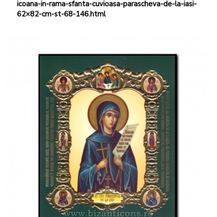
icoana-in-rama-sfanta-cuvioasa-parascheva-de-la-iasi-
62×82-cm-st-68-146.html