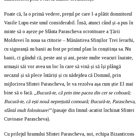
Poate că, la o primă vedere, prețul pe care l-a plătit domnitorul
Vasile Lupu este unul considerabil. Însă, atunci când și-a pus în
minte să o așeze pe Sfânta Parascheva ocrotitoare a Țării
Moldovei în noua sa ctitorie – Mănăstirea Sfinților Trei Ierarhi,
cu siguranță nu banii au fost pe primul plan în conștiința sa. Nu
banii, ci gândul că, peste ani și ani, peste multe veacuri înainte,
urmașii săi vor avea un loc în care să vină și să își plângă
necazul și să plece întăriți și cu nădejdea că Domnul, prin
mijlocirea Sfintei Parascheva, le va rezolva așa cum știe El mai
bine să o facă.
„Bucură-te, că prin tine pacea din cer se coboară;
Bucură-te, că ești nouă neprețuită comoară; Bucură-te, Parascheva,
sfântă mult folositoare!”
(pasaje din Imnul-acatist închinat Sfintei
Cuvioase Parascheva).
Cu prilejul hramului Sfintei Parascheva, noi, echipa Bizanticons