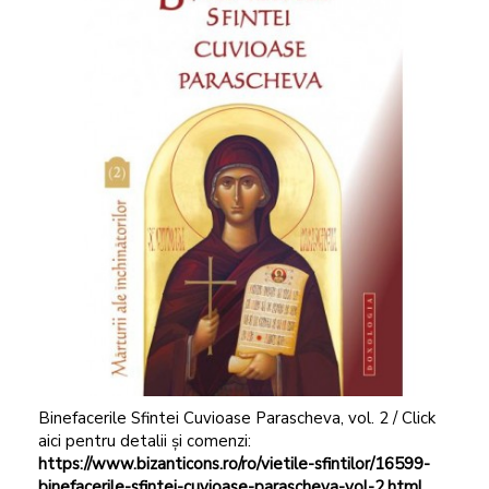
Binefacerile Sfintei Cuvioase Parascheva, vol. 2 / Click
aici pentru detalii și comenzi:
https://www.bizanticons.ro/ro/vietile-sfintilor/16599-
binefacerile-sfintei-cuvioase-parascheva-vol-2.html