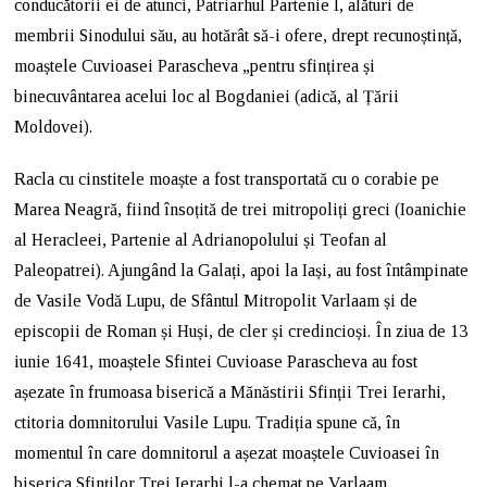
conducătorii ei de atunci, Patriarhul Partenie I, alături de
membrii Sinodului său, au hotărât să-i ofere, drept recunoștință,
moaștele Cuvioasei Parascheva „pentru sfințirea și
binecuvântarea acelui loc al Bogdaniei (adică, al Țării
Moldovei).
Racla cu cinstitele moaște a fost transportată cu o corabie pe
Marea Neagră, fiind însoțită de trei mitropoliți greci (Ioanichie
al Heracleei, Partenie al Adrianopolului și Teofan al
Paleopatrei). Ajungând la Galați, apoi la Iași, au fost întâmpinate
de Vasile Vodă Lupu, de Sfântul Mitropolit Varlaam și de
episcopii de Roman și Huși, de cler și credincioși. În ziua de 13
iunie 1641, moaștele Sfintei Cuvioase Parascheva au fost
așezate în frumoasa biserică a Mănăstirii Sfinții Trei Ierarhi,
ctitoria domnitorului Vasile Lupu. Tradiția spune că, în
momentul în care domnitorul a așezat moaștele Cuvioasei în
biserica Sfinților Trei Ierarhi l-a chemat pe Varlaam,