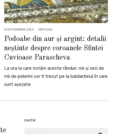
13 OCTOMBRIE 2023
ARTICOLE
Podoabe din aur și argint: detalii
neștiute despre coroanele Sfintei
Cuvioase Parascheva
La ora la care notăm aceste rânduri, mii și zeci de
mii de pelerini vor fi trecut pe la baldachinul în care
sunt așezate
CAUTĂ!
ute