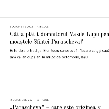
8 OCTOMBRIE 2022
8
ARTICOLE
O
C
Cât a plătit domnitorul Vasile Lupu pe
T
O
moaștele Sfintei Parascheva?
M
B
R
Este deja o tradiție. E un lucru cunoscut în fiecare colț și ca
I
E
2
țară că, an după an, la mijloc de octombrie, Iașul
0
2
2
12 OCTOMBRIE 2021
1
ARTICOLE
2
O
„Parascheva” – care este originea și
C