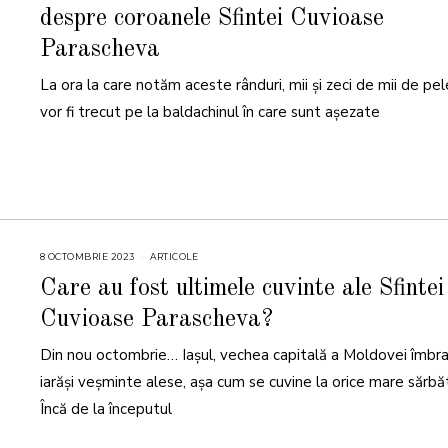
despre coroanele Sfintei Cuvioase
Parascheva
La ora la care notăm aceste rânduri, mii și zeci de mii de pele
vor fi trecut pe la baldachinul în care sunt așezate
8 OCTOMBRIE 2023
8
ARTICOLE
O
C
Care au fost ultimele cuvinte ale Sfintei
T
O
Cuvioase Parascheva?
M
B
R
Din nou octombrie… Iașul, vechea capitală a Moldovei îmbr
I
E
2
iarăși veșminte alese, așa cum se cuvine la orice mare sărbă
0
2
Încă de la începutul
3