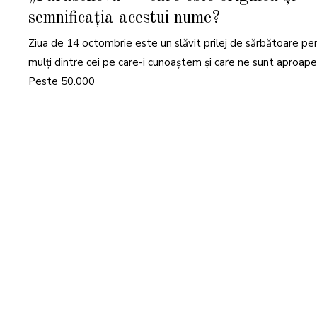
T
semnificația acestui nume?
O
M
B
Ziua de 14 octombrie este un slăvit prilej de sărbătoare pe
R
I
E
mulți dintre cei pe care-i cunoaștem și care ne sunt aproape
2
0
Peste 50.000
2
1