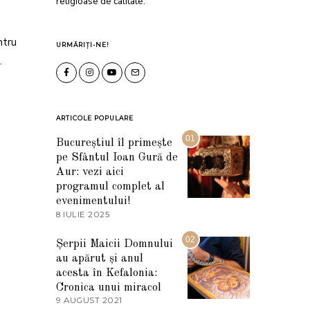
religioase de calitate.
ntru
URMĂRIȚI-NE!
.
ARTICOLE POPULARE
01
Bucureștiul îl primește
pe Sfântul Ioan Gură de
Aur: vezi aici
programul complet al
evenimentului!
8 IULIE 2025
1
0
I
02
Șerpii Maicii Domnului
U
au apărut și anul
L
I
acesta în Kefalonia:
E
Cronica unui miracol
2
9 AUGUST 2021
2
0