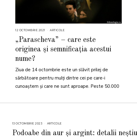
12 OCTOMBRIE 2021
1
ARTICOLE
2
O
„Parascheva” – care este
C
T
originea și semnificația acestui
O
M
B
nume?
R
I
E
Ziua de 14 octombrie este un slăvit prilej de
2
0
sărbătoare pentru mulți dintre cei pe care-i
2
1
cunoaștem și care ne sunt aproape. Peste 50.000
13 OCTOMBRIE 2023
ARTICOLE
Podoabe din aur și argint: detalii nești