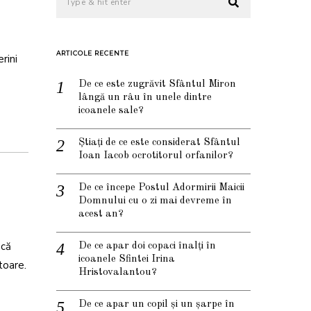
ARTICOLE RECENTE
rini
De ce este zugrăvit Sfântul Miron
lângă un râu în unele dintre
icoanele sale?
Știați de ce este considerat Sfântul
Ioan Iacob ocrotitorul orfanilor?
De ce începe Postul Adormirii Maicii
Domnului cu o zi mai devreme în
acest an?
acă
De ce apar doi copaci înalți în
icoanele Sfintei Irina
toare.
Hristovalantou?
De ce apar un copil și un șarpe în