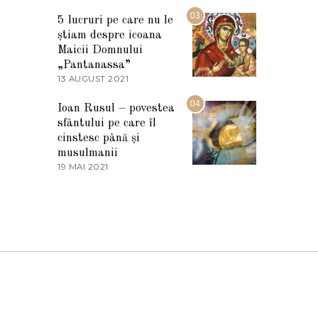
7
2
M
03
5
5 lucruri pe care nu le
A
știam despre icoana
R
T
Maicii Domnului
I
„Pantanassa”
E
13 AUGUST 2021
1
2
3
0
A
04
2
Ioan Rusul – povestea
U
2
sfântului pe care îl
G
U
cinstesc până și
S
musulmanii
T
19 MAI 2021
1
2
9
0
M
2
A
1
I
2
0
2
1