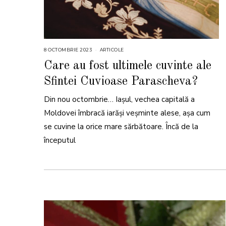
8 OCTOMBRIE 2023
8
ARTICOLE
O
C
Care au fost ultimele cuvinte ale
T
O
Sfintei Cuvioase Parascheva?
M
B
R
Din nou octombrie… Iașul, vechea capitală a
I
E
2
Moldovei îmbracă iarăși veșminte alese, așa cum
0
2
se cuvine la orice mare sărbătoare. Încă de la
3
începutul