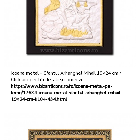
Icoana metal – Sfantul Arhanghel Mihail 19×24 cm /
Click aici pentru detalii și comenzi:
https://www.bizanticons.ro/ro/icoana-metal-pe-
lemn/17634-icoana-metal-sfantul-arhanghel-mihail-
19×24-cm-k104-434.html