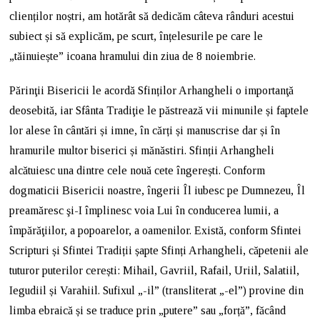
clienților noștri, am hotărât să dedicăm câteva rânduri acestui
subiect și să explicăm, pe scurt, înțelesurile pe care le
„tăinuiește” icoana hramului din ziua de 8 noiembrie.
Părinţii Bisericii le acordă Sfinților Arhangheli o importanţă
deosebită, iar Sfânta Tradiţie le păstrează vii minunile și faptele
lor alese în cântări și imne, în cărți și manuscrise dar și în
hramurile multor biserici și mănăstiri. Sfinții Arhangheli
alcătuiesc una dintre cele nouă cete îngerești. Conform
dogmaticii Bisericii noastre, îngerii Îl iubesc pe Dumnezeu, Îl
preamăresc şi-I împlinesc voia Lui în conducerea lumii, a
împărăţiilor, a popoarelor, a oamenilor. Există, conform Sfintei
Scripturi și Sfintei Tradiții șapte Sfinți Arhangheli, căpetenii ale
tuturor puterilor cerești: Mihail, Gavriil, Rafail, Uriil, Salatiil,
Iegudiil și Varahiil. Sufixul „-il” (transliterat „-el”) provine din
limba ebraică și se traduce prin „putere” sau „forță”, făcând