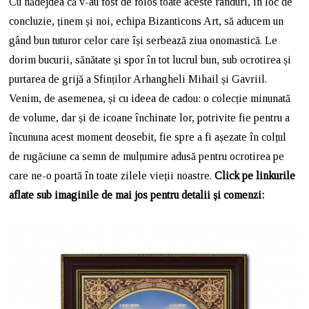
Cu nădejdea că v-au fost de folos toate aceste rânduri, în loc de
concluzie, ținem și noi, echipa Bizanticons Art, să aducem un
gând bun tuturor celor care își serbează ziua onomastică. Le
dorim bucurii, sănătate și spor în tot lucrul bun, sub ocrotirea și
purtarea de grijă a Sfinților Arhangheli Mihail și Gavriil.
Venim, de asemenea, și cu ideea de cadou: o colecție minunată
de volume, dar și de icoane închinate lor, potrivite fie pentru a
încununa acest moment deosebit, fie spre a fi așezate în colțul
de rugăciune ca semn de mulțumire adusă pentru ocrotirea pe
care ne-o poartă în toate zilele vieții noastre.
Click pe linkurile
aflate sub imaginile de mai jos pentru detalii și comenzi: