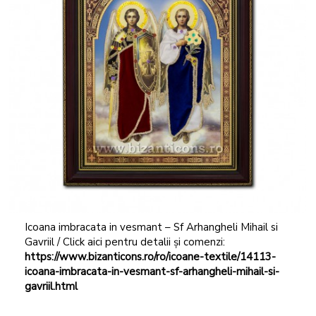
Icoana imbracata in vesmant – Sf Arhangheli Mihail si
Gavriil / Click aici pentru detalii și comenzi:
https://www.bizanticons.ro/ro/icoane-textile/14113-
icoana-imbracata-in-vesmant-sf-arhangheli-mihail-si-
gavriil.html