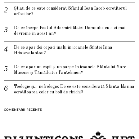
Știați de ce este considerat Sfântul Ioan Iacob ocrotitorul
orfanilor?
De ce începe Postul Adormirii Maicii Domnului cu o zi mai
devreme în acest an?
De ce apar doi copaci înalți în icoanele Sfintei Irina
Hristovalantou?
De ce apar un copil și un șarpe în icoanele Sfântului Mare
Mucenic și Tămăduitor Pantelimon?
Teologie și… nefrologie: De ce este considerată Sfânta Marina
ocrotitoarea celor cu boli de rinichi?
COMENTARII RECENTE