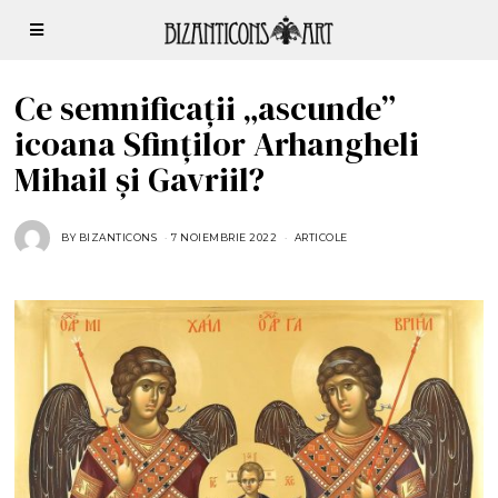
Ce semnificații „ascunde”
icoana Sfinților Arhangheli
Mihail şi Gavriil?
BY
BIZANTICONS
7 NOIEMBRIE 2022
8
ARTICOLE
N
O
I
E
M
B
R
I
E
2
0
2
2