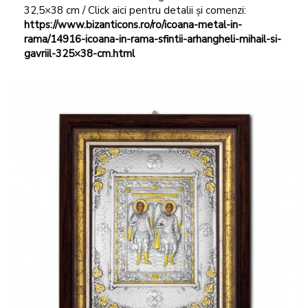
32,5×38 cm / Click aici pentru detalii și comenzi:
https://www.bizanticons.ro/ro/icoana-metal-in-
rama/14916-icoana-in-rama-sfintii-arhangheli-mihail-si-
gavriil-325×38-cm.html