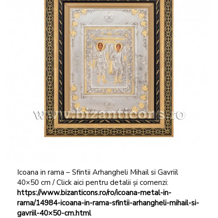
Icoana in rama – Sfintii Arhangheli Mihail si Gavriil
40×50 cm / Click aici pentru detalii și comenzi:
https://www.bizanticons.ro/ro/icoana-metal-in-
rama/14984-icoana-in-rama-sfintii-arhangheli-mihail-si-
gavriil-40×50-cm.html