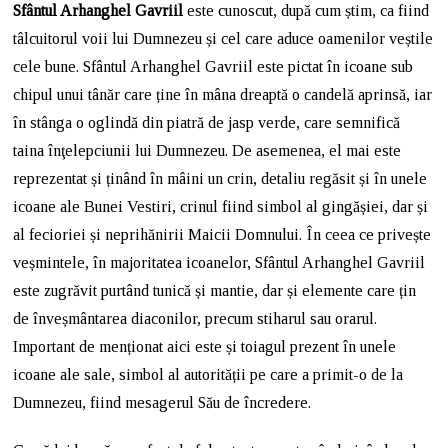
Sfântul Arhanghel Gavriil
este cunoscut, după cum știm, ca fiind
tâlcuitorul voii lui Dumnezeu și cel care aduce oamenilor veștile
cele bune. Sfântul Arhanghel Gavriil este pictat în icoane sub
chipul unui tânăr care ține în mâna dreaptă o candelă aprinsă, iar
în stânga o oglindă din piatră de jasp verde, care semnifică
taina înţelepciunii lui Dumnezeu. De asemenea, el mai este
reprezentat și ținând în mâini un crin, detaliu regăsit și în unele
icoane ale Bunei Vestiri, crinul fiind simbol al gingășiei, dar și
al fecioriei și neprihănirii Maicii Domnului. În ceea ce privește
veșmintele, în majoritatea icoanelor, Sfântul Arhanghel Gavriil
este zugrăvit purtând tunică și mantie, dar și elemente care țin
de înveșmântarea diaconilor, precum stiharul sau orarul.
Important de menționat aici este și toiagul prezent în unele
icoane ale sale, simbol al autorității pe care a primit-o de la
Dumnezeu, fiind mesagerul Său de încredere.