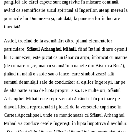
panglică ale cărei capete sunt zugrăvite în mișcare continuă,
având ca semnificație auzul spiritual al îngerilor, atenți mereu la
poruncile lui Dumnezeu și, totodată, la punerea lor în lucrare
imediată.
Astfel, trecând de la asemănări către planul elementelor
particulare,
Sfântul Arhanghel Mihail
, fiind întâiul dintre oştenii
lui Dumnezeu, este pictat ca un tânăr cu aripi, îmbrăcat cu mantie
(de culoare roşie, mai cu seamă în icoanele din Biserica Rusă),
ținând în mână o sabie sau o lance, care simbolizează atât
semnul demnităţii sale de conducător al oștilor îngerești, iar pe
de altă parte armă de luptă propriu-zisă. De multe ori, Sfântul
Arhanghel Mihail este reprezentat călcându-l în picioare pe
diavol. Ideea reprezentării pleacă de la versetele cuprinse în
Cartea Apocalipsei, unde se menționează că Sfântul Arhanghel
Mihail va conduce cetele îngereşti în lupta împotriva diavolului:
„Şi s-a făcut război în cer: Mihail şi îngerii lui, au pornit război cu