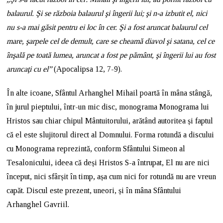
balaurul. Şi se războia balaurul şi îngerii lui; şi n-a izbutit el, nici
nu s-a mai găsit pentru ei loc în cer. Şi a fost aruncat balaurul cel
mare, şarpele cel de demult, care se cheamă diavol şi satana, cel ce
înşală pe toată lumea, aruncat a fost pe pământ, şi îngerii lui au fost
aruncaţi cu el”
(Apocalipsa 12, 7-9).
În alte icoane, Sfântul Arhanghel Mihail poartă în mâna stângă,
în jurul pieptului, într-un mic disc, monograma Monograma lui
Hristos sau chiar chipul Mântuitorului, arătând autoritea și faptul
că el este slujitorul direct al Domnului. Forma rotundă a discului
cu Monograma reprezintă, conform Sfântului Simeon al
Tesalonicului, ideea că deși Hristos S-a întrupat, El nu are nici
început, nici sfârșit în timp, așa cum nici for rotundă nu are vreun
capăt. Discul este prezent, uneori, și în mâna Sfântului
Arhanghel Gavriil.