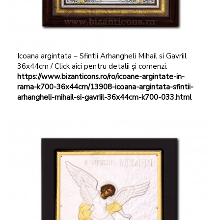
Icoana argintata – Sfintii Arhangheli Mihail si Gavriil
36x44cm / Click aici pentru detalii și comenzi:
https://www.bizanticons.ro/ro/icoane-argintate-in-
rama-k700-36x44cm/13908-icoana-argintata-sfintii-
arhangheli-mihail-si-gavriil-36x44cm-k700-033.html