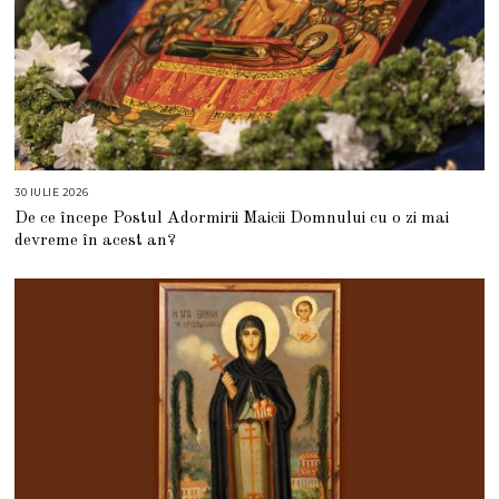
30 IULIE 2026
3
0
De ce începe Postul Adormirii Maicii Domnului cu o zi mai
I
U
devreme în acest an?
L
I
E
2
0
2
6