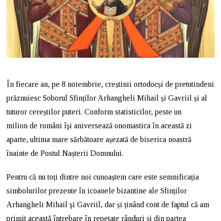
În fiecare an, pe 8 noiembrie, creștinii ortodocși de pretutindeni
prăznuiesc Soborul Sfinților Arhangheli Mihail și Gavriil și al
tuturor cereștilor puteri. Conform statisticilor, peste un
milion de români îşi aniversează onomastica în această zi
aparte, ultima mare sărbătoare așezată de biserica noastră
înainte de Postul Nașterii Domnului.
Pentru că nu toți dintre noi cunoaștem care este semnificația
simbolurilor prezente în icoanele bizantine ale Sfinților
Arhangheli Mihail şi Gavriil, dar și ținând cont de faptul că am
primit această întrebare în repetate rânduri și din partea