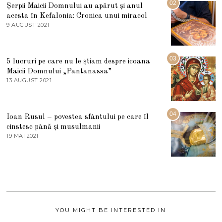
U
02
Șerpii Maicii Domnului au apărut și anul
L
acesta în Kefalonia: Cronica unui miracol
I
E
9 AUGUST 2021
2
2
7
0
M
2
A
5
R
03
5 lucruri pe care nu le știam despre icoana
T
I
Maicii Domnului „Pantanassa”
E
13 AUGUST 2021
1
2
3
0
A
2
U
2
G
04
Ioan Rusul – povestea sfântului pe care îl
U
S
cinstesc până și musulmanii
T
19 MAI 2021
1
2
9
0
M
2
A
1
I
2
0
2
1
YOU MIGHT BE INTERESTED IN