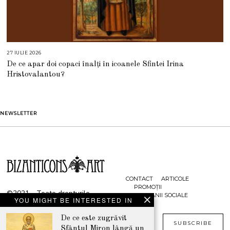
27 IULIE 2026
2
7
De ce apar doi copaci înalți în icoanele Sfintei Irina
I
U
Hristovalantou?
L
I
E
2
0
2
NEWSLETTER
6
CONTACT
ARTICOLE
PROMOȚII
©2021 - Toate drepturile
CAMPANII SOCIALE
YOU MIGHT BE INTERESTED IN
rezervate
www.bizanticons.ro
De ce este zugrăvit
SUBSCRIBE
Sfântul Miron lângă un