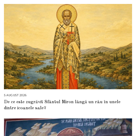
5 AUGUST 2026
5
A
De ce este zugrăvit Sfântul Miron lângă un râu în unele
U
G
dintre icoanele sale?
U
S
T
2
0
2
6