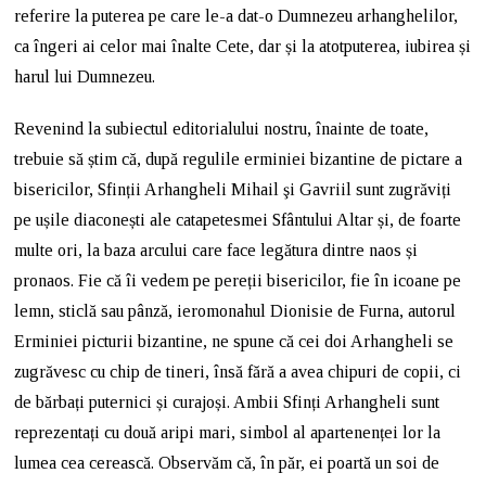
referire la puterea pe care le-a dat-o Dumnezeu arhanghelilor,
ca îngeri ai celor mai înalte Cete, dar și la atotputerea, iubirea și
harul lui Dumnezeu.
Revenind la subiectul editorialului nostru, înainte de toate,
trebuie să știm că, după regulile erminiei bizantine de pictare a
bisericilor, Sfinții Arhangheli Mihail şi Gavriil sunt zugrăviți
pe ușile diaconești ale catapetesmei Sfântului Altar și, de foarte
multe ori, la baza arcului care face legătura dintre naos și
pronaos. Fie că îi vedem pe pereții bisericilor, fie în icoane pe
lemn, sticlă sau pânză, ieromonahul Dionisie de Furna, autorul
Erminiei picturii bizantine, ne spune că cei doi Arhangheli se
zugrăvesc cu chip de tineri, însă fără a avea chipuri de copii, ci
de bărbați puternici și curajoși. Ambii Sfinți Arhangheli sunt
reprezentați cu două aripi mari, simbol al apartenenței lor la
lumea cea cerească. Observăm că, în păr, ei poartă un soi de