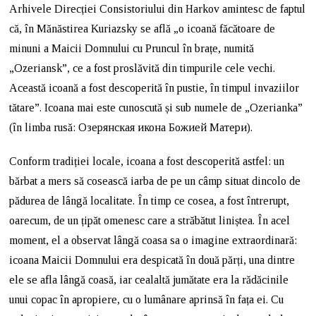
Arhivele Direcției Consistoriului din Harkov amintesc de faptul
că, în Mănăstirea Kuriazsky se află „o icoană făcătoare de
minuni a Maicii Domnului cu Pruncul în brațe, numită
„Ozeriansk”, ce a fost proslăvită din timpurile cele vechi.
Această icoană a fost descoperită în pustie, în timpul invaziilor
tătare”. Icoana mai este cunoscută și sub numele de „Ozerianka”
(în limba rusă: Озерянская икона Божией Матери).
Conform tradiției locale, icoana a fost descoperită astfel: un
bărbat a mers să cosească iarba de pe un câmp situat dincolo de
pădurea de lângă localitate. În timp ce cosea, a fost întrerupt,
oarecum, de un țipăt omenesc care a străbătut liniștea. În acel
moment, el a observat lângă coasa sa o imagine extraordinară:
icoana Maicii Domnului era despicată în două părți, una dintre
ele se afla lângă coasă, iar cealaltă jumătate era la rădăcinile
unui copac în apropiere, cu o lumânare aprinsă în fața ei. Cu