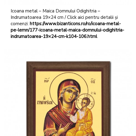
Icoana metal – Maica Domnului Odighitria –
Indrumatoarea 19×24 cm / Click aici pentru detalii și
comenzi:
https://www.bizanticons.ro/ro/icoana-metal-
pe-lemn/177-icoana-metal-maica-domnului-odighitria-
indrumatoarea-19×24-cm-k104-106.html