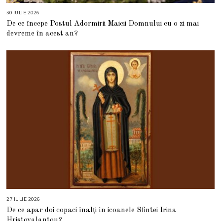
30 IULIE 2026
3
0
De ce începe Postul Adormirii Maicii Domnului cu o zi mai
I
U
devreme în acest an?
L
I
E
2
0
2
6
27 IULIE 2026
2
7
De ce apar doi copaci înalți în icoanele Sfintei Irina
I
U
Hristovalantou?