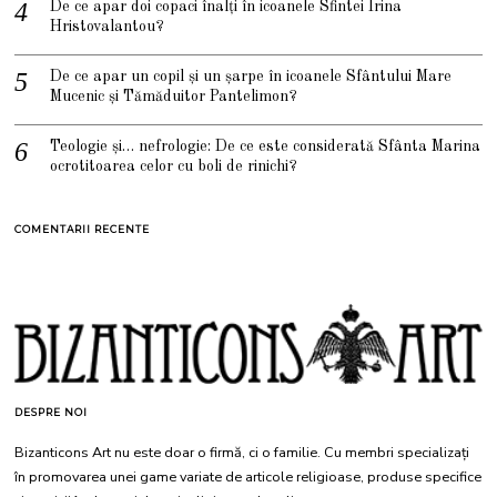
De ce apar doi copaci înalți în icoanele Sfintei Irina
Hristovalantou?
De ce apar un copil și un șarpe în icoanele Sfântului Mare
Mucenic și Tămăduitor Pantelimon?
Teologie și… nefrologie: De ce este considerată Sfânta Marina
ocrotitoarea celor cu boli de rinichi?
COMENTARII RECENTE
DESPRE NOI
Bizanticons Art nu este doar o firmă, ci o familie. Cu membri specializați
în promovarea unei game variate de articole religioase, produse specifice