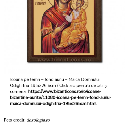
Icoana pe lemn – fond auriu – Maica Domnului
Odighitria 19,5×26,5cm / Click aici pentru detalii și
comenzi:
https://www.bizanticons.ro/ro/icoane-
bizantine-aurite/11080-icoana-pe-lemn-fond-auriu-
maica-domnului-odighitria-195x265cm.html
Foto credit:
doxologia.ro