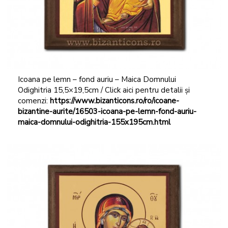
Icoana pe lemn – fond auriu – Maica Domnului
Odighitria 15,5×19,5cm / Click aici pentru detalii și
comenzi:
https://www.bizanticons.ro/ro/icoane-
bizantine-aurite/16503-icoana-pe-lemn-fond-auriu-
maica-domnului-odighitria-155x195cm.html