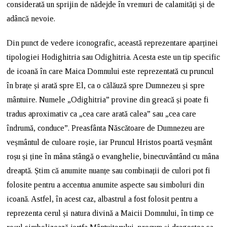
considerată un sprijin de nădejde în vremuri de calamități și de
adâncă nevoie.
Din punct de vedere iconografic, această reprezentare aparținei
tipologiei Hodighitria sau Odighitria. Acesta este un tip specific
de icoană în care Maica Domnului este reprezentată cu pruncul
în brațe și arată spre El, ca o călăuză spre Dumnezeu și spre
mântuire. Numele „Odighitria” provine din greacă și poate fi
tradus aproximativ ca „cea care arată calea” sau „cea care
îndrumă, conduce”. Preasfânta Născătoare de Dumnezeu are
veșmântul de culoare roșie, iar Pruncul Hristos poartă veșmânt
roșu și ține în mâna stângă o evanghelie, binecuvântând cu mâna
dreaptă. Știm că anumite nuanțe sau combinații de culori pot fi
folosite pentru a accentua anumite aspecte sau simboluri din
icoană. Astfel, în acest caz, albastrul a fost folosit pentru a
reprezenta cerul și natura divină a Maicii Domnului, în timp ce