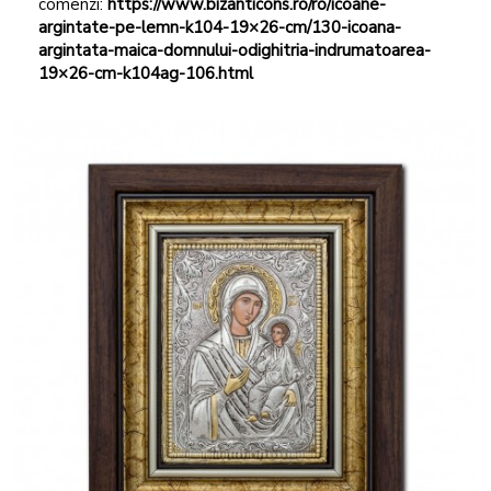
comenzi:
https://www.bizanticons.ro/ro/icoane-
argintate-pe-lemn-k104-19×26-cm/130-icoana-
argintata-maica-domnului-odighitria-indrumatoarea-
19×26-cm-k104ag-106.html