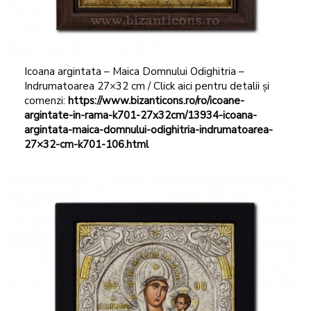
Icoana argintata – Maica Domnului Odighitria –
Indrumatoarea 27×32 cm / Click aici pentru detalii și
comenzi:
https://www.bizanticons.ro/ro/icoane-
argintate-in-rama-k701-27x32cm/13934-icoana-
argintata-maica-domnului-odighitria-indrumatoarea-
27×32-cm-k701-106.html