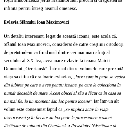
roșul simbolizează jertfa Mântuitorului, precum și dragostea sa
infinită pentru întreg neamul omenesc.
Evlavia Sfântului Ioan Maximovici
Un detaliu interesant, legat de această icoană, este acela că,
Sfântul Ioan Maximovici, considerat de către creștinii ortodocși
de pretutindeni ca fiind unul dintre cei mai mari sfinți al
secolului al XX-lea, avea mare evlavie la icoana Maicii
Domnului „Ozeriansk”. Într-unul dintre volumele care prezintă
viața sa citim că era foarte evlavios, „
lucru care în parte se vedea
din iubirea pe care o avea pentru icoane, pe care le colecționa în
număr deosebit de mare. Acest obicei al său a făcut ca în casă să
nu mai fie, la un moment dat, loc pentru icoane”
. Iar într-un alt
volum este consemnat faptul că
„se implica activ în viaţa
bisericească şi în fiecare an lua parte la procesiunea icoanei
făcătoare de minuni din Ozeriansk a Preasfintei Născătoare de