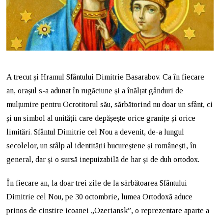
A trecut și Hramul Sfântului Dimitrie Basarabov. Ca în fiecare
an, orașul s-a adunat în rugăciune și a înălțat gânduri de
mulțumire pentru Ocrotitorul său, sărbătorind nu doar un sfânt, ci
și un simbol al unității care depășește orice granițe și orice
limitări. Sfântul Dimitrie cel Nou a devenit, de-a lungul
secolelor, un stâlp al identității bucureștene și românești, în
general, dar și o sursă inepuizabilă de har și de duh ortodox.
În fiecare an, la doar trei zile de la sărbătoarea Sfântului
Dimitrie cel Nou, pe 30 octombrie, lumea Ortodoxă aduce
prinos de cinstire icoanei „Ozeriansk”, o reprezentare aparte a