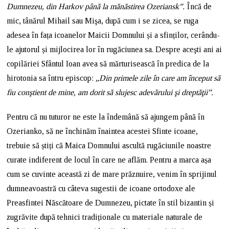
Dumnezeu, din Harkov până la mănăstirea Ozeriansk”.
Încă de
mic, tânărul Mihail sau Mişa, după cum i se zicea, se ruga
adesea în fața icoanelor Maicii Domnului și a sfinților, cerându-
le ajutorul și mijlocirea lor în rugăciunea sa. Despre aceşti ani ai
copilăriei Sfântul Ioan avea să mărturisească în predica de la
hirotonia sa întru episcop:
„Din primele zile în care am început să
fiu conştient de mine, am dorit să slujesc adevărului şi dreptăţii”.
Pentru că nu tuturor ne este la îndemână să ajungem până în
Ozerianko, să ne închinăm înaintea acestei Sfinte icoane,
trebuie să știți că Maica Domnului ascultă rugăciunile noastre
curate indiferent de locul în care ne aflăm. Pentru a marca așa
cum se cuvinte această zi de mare prăznuire, venim în sprijinul
dumneavoastră cu câteva sugestii de icoane ortodoxe ale
Preasfintei Născătoare de Dumnezeu, pictate în stil bizantin și
zugrăvite după tehnici tradiționale cu materiale naturale de