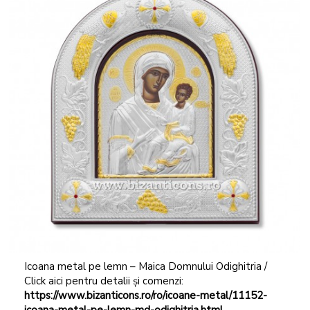
Icoana metal pe lemn – Maica Domnului Odighitria /
Click aici pentru detalii și comenzi:
https://www.bizanticons.ro/ro/icoane-metal/11152-
icoana-metal-pe-lemn-md-odighitria.html