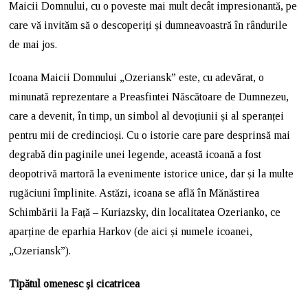
Maicii Domnului, cu o poveste mai mult decât impresionantă, pe
care vă invităm să o descoperiți și dumneavoastră în rândurile
de mai jos.
Icoana Maicii Domnului „Ozeriansk” este, cu adevărat, o
minunată reprezentare a Preasfintei Născătoare de Dumnezeu,
care a devenit, în timp, un simbol al devoțiunii și al speranței
pentru mii de credincioși. Cu o istorie care pare desprinsă mai
degrabă din paginile unei legende, această icoană a fost
deopotrivă martoră la evenimente istorice unice, dar și la multe
rugăciuni împlinite. Astăzi, icoana se află în Mănăstirea
Schimbării la Față – Kuriazsky, din localitatea Ozerianko, ce
aparține de eparhia Harkov (de aici și numele icoanei,
„Ozeriansk”).
Tipătul omenesc și cicatricea