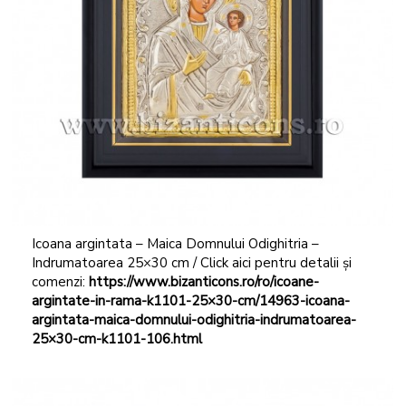
Icoana argintata – Maica Domnului Odighitria –
Indrumatoarea 25×30 cm / Click aici pentru detalii și
comenzi:
https://www.bizanticons.ro/ro/icoane-
argintate-in-rama-k1101-25×30-cm/14963-icoana-
argintata-maica-domnului-odighitria-indrumatoarea-
25×30-cm-k1101-106.html