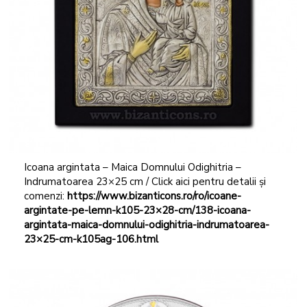
Icoana argintata – Maica Domnului Odighitria –
Indrumatoarea 23×25 cm / Click aici pentru detalii și
comenzi:
https://www.bizanticons.ro/ro/icoane-
argintate-pe-lemn-k105-23×28-cm/138-icoana-
argintata-maica-domnului-odighitria-indrumatoarea-
23×25-cm-k105ag-106.html