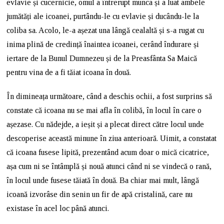
evlavie și cucernicie, omul a întrerupt munca și a luat ambele
jumătăți ale icoanei, purtându-le cu evlavie și ducându-le la
coliba sa. Acolo, le-a așezat una lângă cealaltă și s-a rugat cu
inima plină de credință înaintea icoanei, cerând îndurare și
iertare de la Bunul Dumnezeu și de la Preasfânta Sa Maică
pentru vina de a fi tăiat icoana în două.
În dimineața următoare, când a deschis ochii, a fost surprins să
constate că icoana nu se mai afla în colibă, în locul în care o
așezase. Cu nădejde, a ieșit și a plecat direct către locul unde
descoperise această minune în ziua anterioară. Uimit, a constatat
că icoana fusese lipită, prezentând acum doar o mică cicatrice,
așa cum ni se întâmplă și nouă atunci când ni se vindecă o rană,
în locul unde fusese tăiată în două. Ba chiar mai mult, lângă
icoană izvorâse din senin un fir de apă cristalină, care nu
existase în acel loc până atunci.