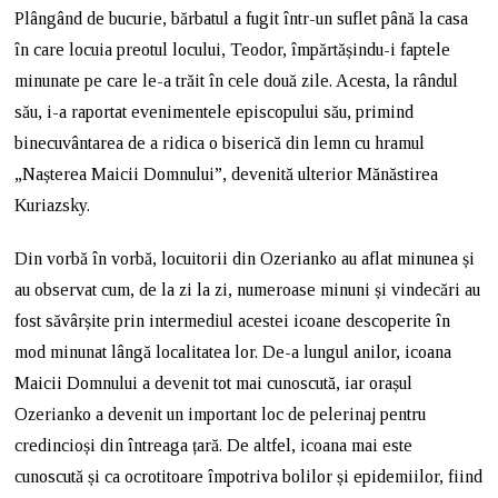
Plângând de bucurie, bărbatul a fugit într-un suflet până la casa
în care locuia preotul locului, Teodor, împărtășindu-i faptele
minunate pe care le-a trăit în cele două zile. Acesta, la rândul
său, i-a raportat evenimentele episcopului său, primind
binecuvântarea de a ridica o biserică din lemn cu hramul
„Nașterea Maicii Domnului”, devenită ulterior Mănăstirea
Kuriazsky.
Din vorbă în vorbă, locuitorii din Ozerianko au aflat minunea și
au observat cum, de la zi la zi, numeroase minuni și vindecări au
fost săvârșite prin intermediul acestei icoane descoperite în
mod minunat lângă localitatea lor. De-a lungul anilor, icoana
Maicii Domnului a devenit tot mai cunoscută, iar orașul
Ozerianko a devenit un important loc de pelerinaj pentru
credincioși din întreaga țară. De altfel, icoana mai este
cunoscută și ca ocrotitoare împotriva bolilor și epidemiilor, fiind