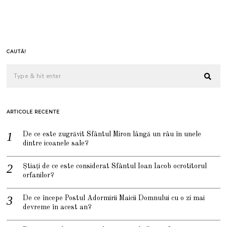
CAUTĂ!
ARTICOLE RECENTE
De ce este zugrăvit Sfântul Miron lângă un râu în unele
dintre icoanele sale?
Știați de ce este considerat Sfântul Ioan Iacob ocrotitorul
orfanilor?
De ce începe Postul Adormirii Maicii Domnului cu o zi mai
devreme în acest an?