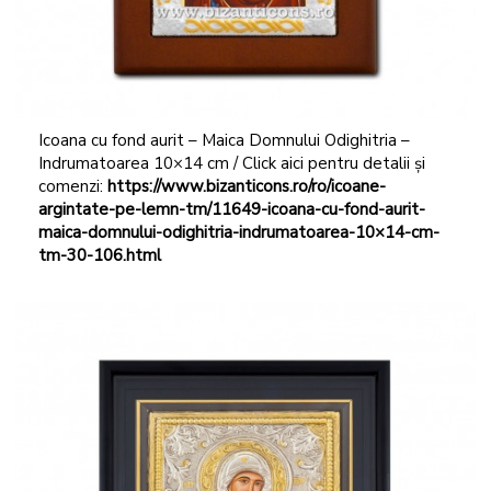
Icoana cu fond aurit – Maica Domnului Odighitria –
Indrumatoarea 10×14 cm / Click aici pentru detalii și
comenzi:
https://www.bizanticons.ro/ro/icoane-
argintate-pe-lemn-tm/11649-icoana-cu-fond-aurit-
maica-domnului-odighitria-indrumatoarea-10×14-cm-
tm-30-106.html