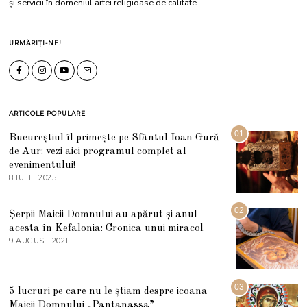
și servicii în domeniul artei religioase de calitate.
URMĂRIȚI-NE!
ARTICOLE POPULARE
01
Bucureștiul îl primește pe Sfântul Ioan Gură
de Aur: vezi aici programul complet al
evenimentului!
8 IULIE 2025
1
0
I
U
02
Șerpii Maicii Domnului au apărut și anul
L
acesta în Kefalonia: Cronica unui miracol
I
E
9 AUGUST 2021
2
2
7
0
M
2
A
5
R
03
5 lucruri pe care nu le știam despre icoana
T
I
Maicii Domnului „Pantanassa”