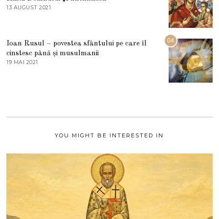
E
13 AUGUST 2021
1
2
3
0
A
2
U
2
G
04
Ioan Rusul – povestea sfântului pe care îl
U
S
cinstesc până și musulmanii
T
19 MAI 2021
1
2
9
0
M
2
A
1
I
2
0
2
1
YOU MIGHT BE INTERESTED IN