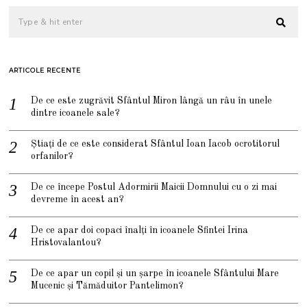
ARTICOLE RECENTE
De ce este zugrăvit Sfântul Miron lângă un râu în unele
dintre icoanele sale?
Știați de ce este considerat Sfântul Ioan Iacob ocrotitorul
orfanilor?
De ce începe Postul Adormirii Maicii Domnului cu o zi mai
devreme în acest an?
De ce apar doi copaci înalți în icoanele Sfintei Irina
Hristovalantou?
De ce apar un copil și un șarpe în icoanele Sfântului Mare
Mucenic și Tămăduitor Pantelimon?