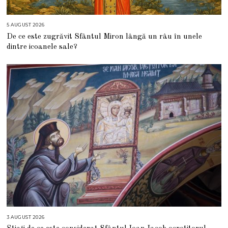
5 AUGUST 2026
5
A
De ce este zugrăvit Sfântul Miron lângă un râu în unele
U
G
dintre icoanele sale?
U
S
T
2
0
2
6
3 AUGUST 2026
3
A