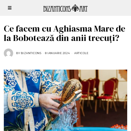
Ce facem cu Aghiasma Mare de
la Bobotează din anii trecuți?
BY
BIZANTICONS
8 IANUARIE 2024
8
ARTICOLE
I
A
N
U
A
R
I
E
2
0
2
4