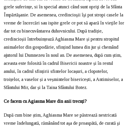
grele suferințe, si în special atunci când sunt opriţi de la Sfânta
Împărtăşanie. De asemenea, credincioşii îşi pot stropi casele la
vreme de încercări sau ispite grele ce pot să apară în vieţile lor
dar tot cu binecuvântarea duhovnicului. După tradiție,
credincioșii întrebuințează Aghiasma Mare și pentru stropitul
animalelor din gospodărie, sfințind lumea din jur și chemând
ajutorul lui Dumnezeu în noul an. De asemenea, după cum știm,
aceasta este folosită în cadrul Bisericii noastre și în restul
anului, în cadrul sfințirii sfintelor locașuri, a clopotelor,
troițelor, a vaselor și a veșmintelor bisericești, a Antimiselor, a
Sfântului Mir, dar și la Taina Sfântului Botez.
Ce facem cu Agiasma Mare din anii trecuți?
După cum bine știm, Aghiasma Mare se păstrează nestricată
vreme îndelungată, rămânând tot aşa de proaspătă, de curată şi