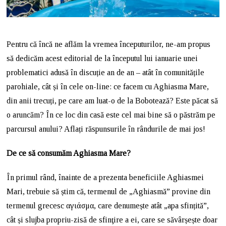
Pentru că încă ne aflăm la vremea începuturilor, ne-am propus
să dedicăm acest editorial de la începutul lui ianuarie unei
problematici adusă în discuție an de an – atât în comunitățile
parohiale, cât și în cele on-line: ce facem cu Aghiasma Mare,
din anii trecuți, pe care am luat-o de la Bobotează? Este păcat să
o aruncăm? În ce loc din casă este cel mai bine să o păstrăm pe
parcursul anului? Aflați răspunsurile în rândurile de mai jos!
De ce să consumăm Aghiasma Mare?
În primul rând, înainte de a prezenta beneficiile Aghiasmei
Mari, trebuie să știm că, termenul de „Aghiasmă” provine din
termenul grecesc αγιάσμα, care denumește atât „apa sfințită”,
cât și slujba propriu-zisă de sfinţire a ei, care se săvârșește doar