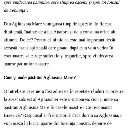
spre vindecarea patimilor, spre sfinţirea caselor şi spre tot folosul
de trebuinţă”.
Din Aghiasma Mare vom gusta timp de opt zile, în fiecare
dimineață, înainte de a lua Anafora și de a consuma orice alt
aliment. De ce? Pentru că nimic nu este mai important decât
această hrană spirituală care poate, după cum vom vedea în
continuare, să cureţe sufletele şi trupurile, spre vindecarea
tuturor patimilor noastre.
Cum și unde păstrăm Aghiasma Mare?
O întrebare care ne-a fost adresată în repetate rânduri cu privire
la acest subiect al Aghiasmei este următoarea: cum și unde să
păstrăm Aghiasma Mare în casele noastre? Ce recomandă
Biserica? Răspunsul ar fi următorul: dacă dorim să Aghiasma, o
vom așeza în locuri aparte din locuința noastră, departe de