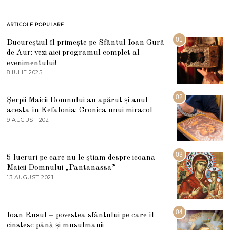
ARTICOLE POPULARE
01
Bucureștiul îl primește pe Sfântul Ioan Gură
de Aur: vezi aici programul complet al
evenimentului!
8 IULIE 2025
1
0
I
U
02
Șerpii Maicii Domnului au apărut și anul
L
acesta în Kefalonia: Cronica unui miracol
I
E
9 AUGUST 2021
2
2
7
0
M
2
A
5
R
03
5 lucruri pe care nu le știam despre icoana
T
I
Maicii Domnului „Pantanassa”
E
13 AUGUST 2021
1
2
3
0
A
2
U
2
G
04
Ioan Rusul – povestea sfântului pe care îl
U
S
cinstesc până și musulmanii