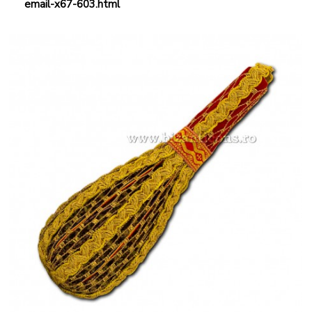
email-x67-603.html