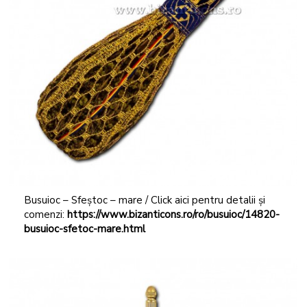
Busuioc – Sfeștoc – mare / Click aici pentru detalii și
comenzi:
https://www.bizanticons.ro/ro/busuioc/14820-
busuioc-sfetoc-mare.html