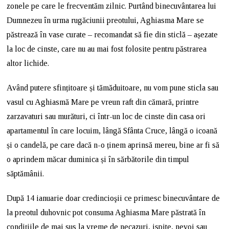
zonele pe care le frecventăm zilnic. Purtând binecuvântarea lui
Dumnezeu în urma rugăciunii preotului, Aghiasma Mare se
păstrează în vase curate – recomandat să fie din sticlă – așezate
la loc de cinste, care nu au mai fost folosite pentru păstrarea
altor lichide.
Având putere sfințitoare și tămăduitoare, nu vom pune sticla sau
vasul cu Aghiasmă Mare pe vreun raft din cămară, printre
zarzavaturi sau murături, ci într-un loc de cinste din casa ori
apartamentul în care locuim, lângă Sfânta Cruce, lângă o icoană
și o candelă, pe care dacă n-o ținem aprinsă mereu, bine ar fi să
o aprindem măcar duminica și în sărbătorile din timpul
săptămânii.
După 14 ianuarie doar credincioşii ce primesc binecuvântare de
la preotul duhovnic pot consuma Aghiasma Mare păstrată în
condițiile de mai sus la vreme de necazuri, ispite, nevoi sau