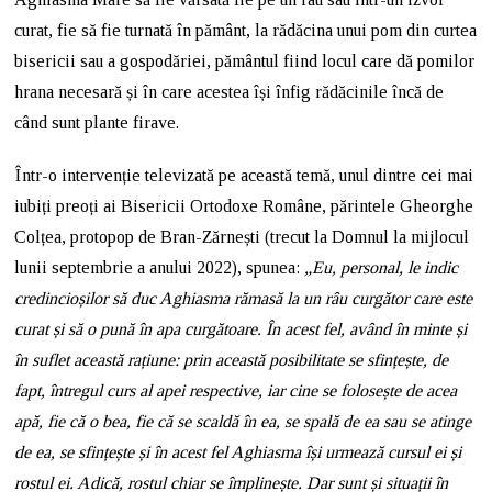
curat, fie să fie turnată în pământ, la rădăcina unui pom din curtea
bisericii sau a gospodăriei, pământul fiind locul care dă pomilor
hrana necesară și în care acestea își înfig rădăcinile încă de
când sunt plante firave.
Într-o intervenție televizată pe această temă, unul dintre cei mai
iubiți preoți ai Bisericii Ortodoxe Române, părintele Gheorghe
Colțea, protopop de Bran-Zărnești (trecut la Domnul la mijlocul
lunii septembrie a anului 2022), spunea:
„Eu, personal, le indic
credincioșilor să duc Aghiasma rămasă la un râu curgător care este
curat și să o pună în apa curgătoare. În acest fel, având în minte și
în suflet această rațiune: prin această posibilitate se sfințește, de
fapt, întregul curs al apei respective, iar cine se folosește de acea
apă, fie că o bea, fie că se scaldă în ea, se spală de ea sau se atinge
de ea, se sfințește și în acest fel Aghiasma își urmează cursul ei și
rostul ei. Adică, rostul chiar se împlinește. Dar sunt și situații în