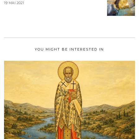
T
19 MAI 2021
1
2
9
0
M
2
A
1
I
2
0
2
1
YOU MIGHT BE INTERESTED IN