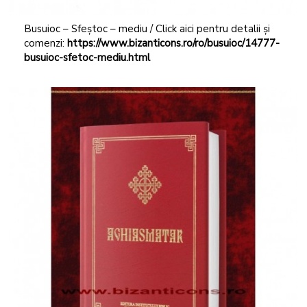
Busuioc – Sfeștoc – mediu / Click aici pentru detalii și
comenzi:
https://www.bizanticons.ro/ro/busuioc/14777-
busuioc-sfetoc-mediu.html