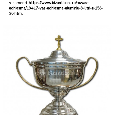
și comenzi:
https://www.bizanticons.ro/ro/vas-
aghiasma/13417-vas-aghiasma-aluminiu-3-litri-z-156-
20.html