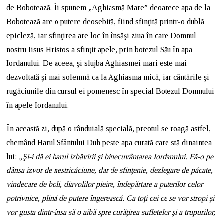
de Bobotează. Îi spunem „Aghiasmă Mare” deoarece apa de la
Bobotează are o putere deosebită, fiind sfinţită printr-o dublă
epicleză, iar sfinţirea are loc în însăşi ziua în care Domnul
nostru Iisus Hristos a sfinţit apele, prin botezul Său în apa
Iordanului. De aceea, şi slujba Aghiasmei mari este mai
dezvoltată şi mai solemnă ca la Aghiasma mică, iar cântările şi
rugăciunile din cursul ei pomenesc în special Botezul Domnului
în apele Iordanului.
În această zi, după o rânduială specială, preotul se roagă astfel,
chemând Harul Sfântului Duh peste apa curată care stă dinaintea
lui:
„Şi-i dă ei harul izbăvirii şi binecuvântarea Iordanului. Fă-o pe
dânsa izvor de nestricăciune, dar de sfinţenie, dezlegare de păcate,
vindecare de boli, diavolilor pieire, îndepărtare a puterilor celor
potrivnice, plină de putere îngerească. Ca toţi cei ce se vor stropi şi
vor gusta dintr-însa să o aibă spre curăţirea sufletelor şi a trupurilor,