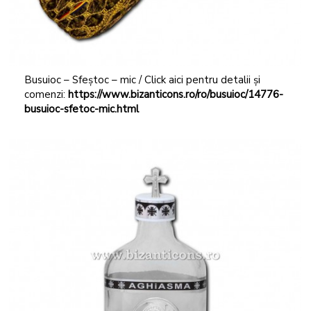
Busuioc – Sfeștoc – mic / Click aici pentru detalii și
comenzi:
https://www.bizanticons.ro/ro/busuioc/14776-
busuioc-sfetoc-mic.html