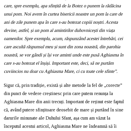
care, spre exemplu, apa sfințită de la Botez o punem la rădăcina
unui pom. Noi avem în curtea bisericii noastre un pom la care de
ani de zile punem apa în care s-au botezat copiii noștri. Acesta
devine, astfel, și un pom al amintirilor duhovnicești din viața
oamenilor. Spre exemplu, acum, răspunzând acestei întrebări, cei
care ascultă răspunsul meu și sunt din zona noastră, din parohia
noastră, se vor gândi și își vor aminti unde este pusă Aghiasma în
care s-au botezat el înșiși. Important este, deci, să ne purtăm
cuviincios nu doar cu Aghiasma Mare, ci cu toate cele sfinte”.
Sigur că, prin tradiție, există și alte metode la fel de „corecte”
din punct de vedere creștinesc prin care putem renunța la
Aghiasma Mare din anii trecuți. Important de reținut este faptul
că, având putere sfințitoare deosebit de mare și purtând în sine
darurile minunate ale Duhului Sfant, așa cum am văzut la
începutul acestui articol, Aghiasma Mare ne îndeamnă să îi