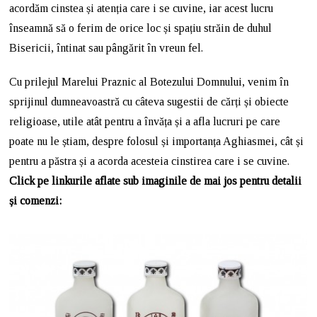
acordăm cinstea și atenția care i se cuvine, iar acest lucru
înseamnă să o ferim de orice loc și spațiu străin de duhul
Bisericii, întinat sau pângărit în vreun fel.
Cu prilejul Marelui Praznic al Botezului Domnului, venim în
sprijinul dumneavoastră cu câteva sugestii de cărți și obiecte
religioase, utile atât pentru a învăța și a afla lucruri pe care
poate nu le știam, despre folosul și importanța Aghiasmei, cât și
pentru a păstra și a acorda acesteia cinstirea care i se cuvine.
Click pe linkurile aflate sub imaginile de mai jos pentru detalii
și comenzi: