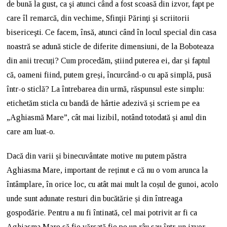
de bună la gust, ca şi atunci când a fost scoasă din izvor, fapt pe
care îl remarcă, din vechime, Sfinţii Părinţi şi scriitorii
bisericeşti. Ce facem, însă, atunci când în locul special din casa
noastră se adună sticle de diferite dimensiuni, de la Boboteaza
din anii trecuți? Cum procedăm, știind puterea ei, dar și faptul
că, oameni fiind, putem greși, încurcând-o cu apă simplă, pusă
într-o sticlă? La întrebarea din urmă, răspunsul este simplu:
etichetăm sticla cu bandă de hârtie adezivă și scriem pe ea
„Aghiasmă Mare”, cât mai lizibil, notând totodată și anul din
care am luat-o.
Dacă din varii și binecuvântate motive nu putem păstra
Aghiasma Mare, important de reținut e că nu o vom arunca la
întâmplare, în orice loc, cu atât mai mult la coșul de gunoi, acolo
unde sunt adunate resturi din bucătărie și din întreaga
gospodărie. Pentru a nu fi întinată, cel mai potrivit ar fi ca
Aghiasma Mare să fie vărsată fie pe un râu sau într-un izvor