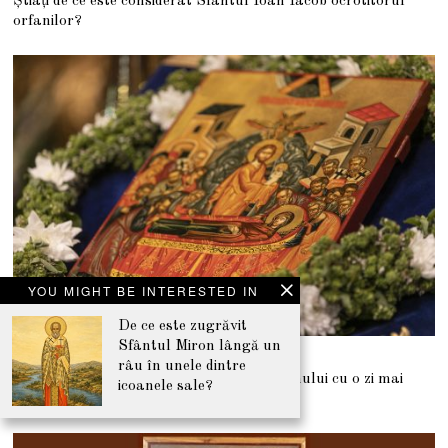
Știați de ce este considerat Sfântul Ioan Iacob ocrotitorul
U
G
orfanilor?
U
S
T
2
0
2
6
YOU MIGHT BE INTERESTED IN
De ce este zugrăvit
Sfântul Miron lângă un
30 IULIE 2026
3
râu în unele dintre
0
De ce începe Postul Adormirii Maicii Domnului cu o zi mai
I
icoanele sale?
U
devreme în acest an?
L
I
E
2