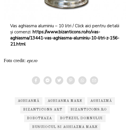
Vas aghiasma aluminiu – 10 litri / Click aici pentru detalii
și comenzi:
https://www.bizanticons.ro/ro/vas-
aghiasma/13441-vas-aghiasma-aluminiu-10-litri-z-156-
21.html
Foto credit:
epr.ro
AGHIASMĂ
AGHIASMA MARE
AGHIAZMĂ
BIZANTICONS ART
BIZANTICONS.RO
BOBOTEAZA
BOTEZUL DOMNULUI
BUSUIOCUL SI AGHIAZMA MARE