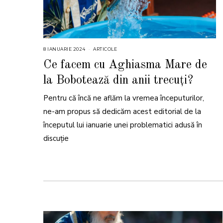
8 IANUARIE 2024
8
ARTICOLE
I
A
Ce facem cu Aghiasma Mare de
N
U
la Bobotează din anii trecuți?
A
R
I
Pentru că încă ne aflăm la vremea începuturilor,
E
2
0
ne-am propus să dedicăm acest editorial de la
2
4
începutul lui ianuarie unei problematici adusă în
discuție