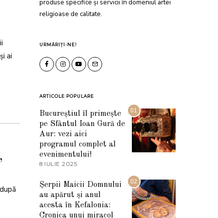
produse specifice și servicii în domeniul artei
religioase de calitate.
i
URMĂRIȚI-NE!
i ai
ARTICOLE POPULARE
01
Bucureștiul îl primește
pe Sfântul Ioan Gură de
Aur: vezi aici
programul complet al
evenimentului!
,
8 IULIE 2025
1
0
I
02
Șerpii Maicii Domnului
U
, după
au apărut și anul
L
I
acesta în Kefalonia:
E
Cronica unui miracol