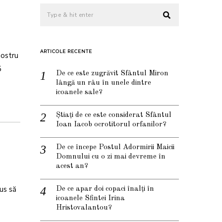
ARTICOLE RECENTE
nostru
5
De ce este zugrăvit Sfântul Miron
lângă un râu în unele dintre
icoanele sale?
Știați de ce este considerat Sfântul
Ioan Iacob ocrotitorul orfanilor?
De ce începe Postul Adormirii Maicii
Domnului cu o zi mai devreme în
acest an?
us să
De ce apar doi copaci înalți în
icoanele Sfintei Irina
Hristovalantou?