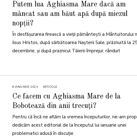
A
Putem lua Aghiasma Mare dacă am
N
U
mâncat sau am băut apă după miezul
A
R
I
nopții?
E
2
0
În desfășurarea firească a vieții pământești a Mântuitorului 
2
6
Iisus Hristos, după sărbătoarea Nașterii Sale, prăznuită la 2
decembrie, și după praznicul Tăierii-împrejur, rânduit
8 IANUARIE 2024
8
ARTICOLE
I
A
Ce facem cu Aghiasma Mare de la
N
U
Bobotează din anii trecuți?
A
R
I
Pentru că încă ne aflăm la vremea începuturilor, ne-am prop
E
2
0
dedicăm acest editorial de la începutul lui ianuarie unei
2
4
problematici adusă în discuție