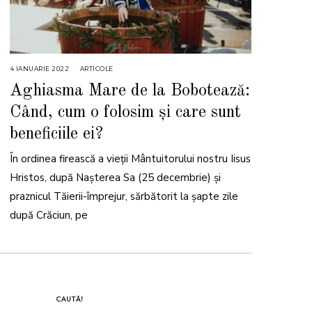
4 IANUARIE 2022
8
ARTICOLE
I
A
Aghiasma Mare de la Bobotează:
N
U
Când, cum o folosim și care sunt
A
R
I
beneficiile ei?
E
2
0
În ordinea firească a vieții Mântuitorului nostru Iisus
2
4
Hristos, după Nașterea Sa (25 decembrie) și
praznicul Tăierii-împrejur, sărbătorit la șapte zile
după Crăciun, pe
CAUTĂ!