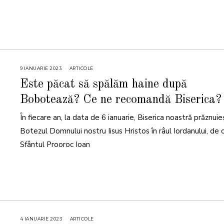
9 IANUARIE 2023
9
ARTICOLE
I
A
Este păcat să spălăm haine după
N
U
Bobotează? Ce ne recomandă Biserica?
A
R
I
În fiecare an, la data de 6 ianuarie, Biserica noastră prăznui
E
2
0
Botezul Domnului nostru Iisus Hristos în râul Iordanului, de 
2
3
Sfântul Prooroc Ioan
4 IANUARIE 2023
4
ARTICOLE