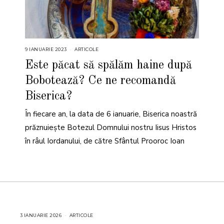
9 IANUARIE 2023
9
ARTICOLE
I
A
Este păcat să spălăm haine după
N
U
Bobotează? Ce ne recomandă
A
R
I
Biserica?
E
2
0
În fiecare an, la data de 6 ianuarie, Biserica noastră
2
3
prăznuieşte Botezul Domnului nostru Iisus Hristos
în râul Iordanului, de către Sfântul Prooroc Ioan
3 IANUARIE 2026
3
ARTICOLE
I