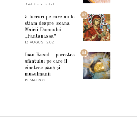
2
9 AUGUST 2021
2
0
7
2
M
03
5
5 lucruri pe care nu le
A
știam despre icoana
R
T
Maicii Domnului
I
„Pantanassa”
E
13 AUGUST 2021
1
2
3
0
A
04
2
Ioan Rusul – povestea
U
2
sfântului pe care îl
G
U
cinstesc până și
S
musulmanii
T
19 MAI 2021
1
2
9
0
M
2
A
1
I
2
0
2
1