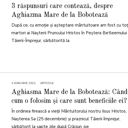
I
A
3 răspunsuri care contează, despre
N
U
Aghiazma Mare de la Bobotează
A
R
I
După ce, cu emoție și așteptare mântuitoare am fost cu toți
E
2
0
martori ai Nașterii Pruncului Hristos în Peștera Betleemului ș
2
3
Tăierii-Împrejur, sărbătorită la
4 IANUARIE 2022
8
ARTICOLE
I
A
Aghiasma Mare de la Bobotează: Când
N
U
cum o folosim și care sunt beneficiile ei?
A
R
I
În ordinea firească a vieții Mântuitorului nostru Iisus Hristos
E
2
0
Nașterea Sa (25 decembrie) și praznicul Tăierii-împrejur,
2
4
sărbătorit la șapte zile după Crăciun, pe