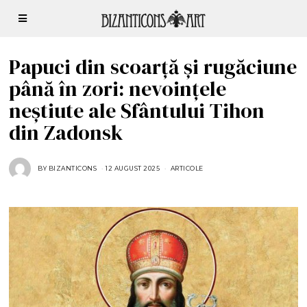
Papuci din scoarță și rugăciune
până în zori: nevoințele
neștiute ale Sfântului Tihon
din Zadonsk
BY
BIZANTICONS
12 AUGUST 2025
1
ARTICOLE
2
A
U
G
U
S
T
2
0
2
5