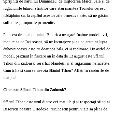
Sprijiniți de harul lui Dumnezeu, de mijlocirea Maicii Sale și de
rugăciunile tuturor sfinților care stau înaintea Tronului ceresc,
nădăjduim ca, la capătul acestor zile binecuvântate, să ne găsim
sufletele și trupurile primenite.
Pe acest drum al postului, Biserica ne așază înainte modele vii,
menite să ne întărească, să ne încurajeze și să ne arate că lupta
duhovnicească este nu doar posibilă, ci și roditoare. Un astfel de
model, prăznuit în fiecare an în data de 13 august este Sfântul
Tihon din Zadonsk, ierarhul blândeții și al rugăciunii neîncetate.
Cum trăia și cum se nevoia Sfântul Tihon? Aflați în rândurile de
mai jos!
Cine este Sfântul Tihon din Zadonsk?
Sfântul Tihon este unul dintre cei mai iubiți și respectați sfinți ai
Bisericii noastre Ortodoxe, recunoscut pentru viața sa plină de