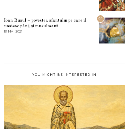
2
3
0
A
2
U
2
G
04
Ioan Rusul – povestea sfântului pe care îl
U
S
cinstesc până și musulmanii
T
19 MAI 2021
1
2
9
0
M
2
A
1
I
2
0
2
1
YOU MIGHT BE INTERESTED IN