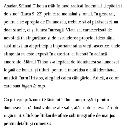
Așadar, Sfântul Tihon a trăit în mod radical îndemnul „lepădării
de sine” (Luca 9, 23) prin care monahul și omul, în general,
pentru a se apropia de Dumnezeu, trebuie să-și părăsească nu
doar sinele, ci și lumea întreagă. Viața sa, caracterizată de
nevoință în singurătate și de ascunderea propriei identități,
subliniază un alt principiu important: taina vieții ascetice, unde
sfințenia nu este expusă în exterior, ci lucrată în adâncă
smerenie. Sfântul Tihon s-a lepădat de identitatea sa lumească,
legată de bunuri și titluri, pentru a îmbrățișa o altă identitate,
mistică, întru Hristos, alegând calea călugăriei. Adică, a celor
care sunt
îngeri în trup.
Cu prilejul prăznuirii Sfântului Tihon, am pregătit pentru
dumneavoastră două volume ale sale, alături de câteva cărți de
rugăciuni.
Click pe linkurile aflate sub imaginile de mai jos
pentru detalii și comenzi: