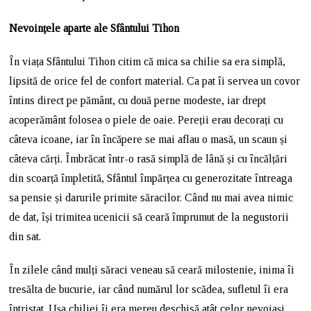
Nevoințele aparte ale Sfântului Tihon
În viața Sfântului Tihon citim că mica sa chilie sa era simplă,
lipsită de orice fel de confort material. Ca pat îi servea un covor
întins direct pe pământ, cu două perne modeste, iar drept
acoperământ folosea o piele de oaie. Pereții erau decorați cu
câteva icoane, iar în încăpere se mai aflau o masă, un scaun și
câteva cărți. Îmbrăcat într-o rasă simplă de lână și cu încălțări
din scoarță împletită, Sfântul împărțea cu generozitate întreaga
sa pensie și darurile primite săracilor. Când nu mai avea nimic
de dat, își trimitea ucenicii să ceară împrumut de la negustorii
din sat.
În zilele când mulți săraci veneau să ceară milostenie, inima îi
tresălta de bucurie, iar când numărul lor scădea, sufletul îi era
întristat. Ușa chiliei îi era mereu deschisă atât celor nevoiași,