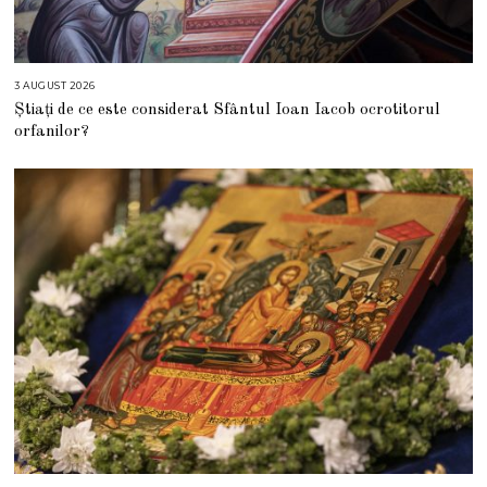
3 AUGUST 2026
3
A
Știați de ce este considerat Sfântul Ioan Iacob ocrotitorul
U
G
orfanilor?
U
S
T
2
0
2
6