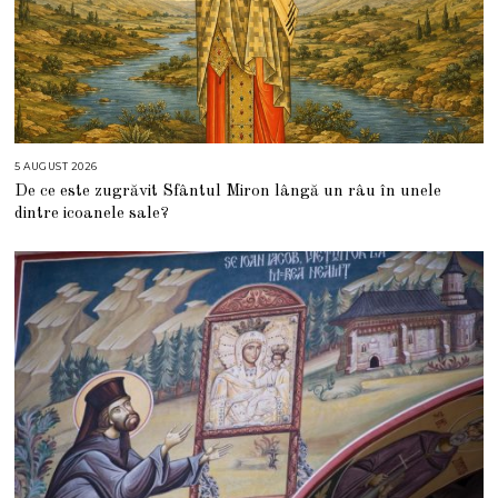
5 AUGUST 2026
5
A
De ce este zugrăvit Sfântul Miron lângă un râu în unele
U
G
dintre icoanele sale?
U
S
T
2
0
2
6