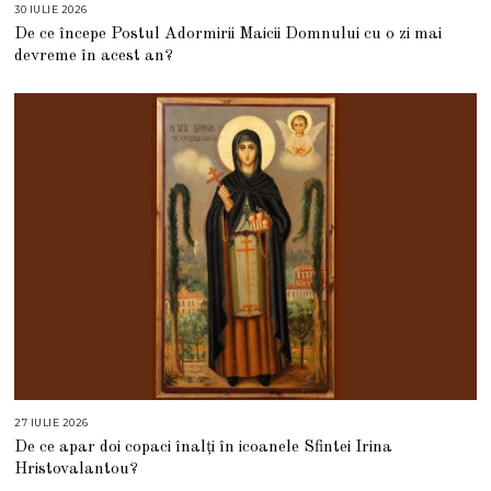
30 IULIE 2026
3
0
De ce începe Postul Adormirii Maicii Domnului cu o zi mai
I
U
devreme în acest an?
L
I
E
2
0
2
6
27 IULIE 2026
2
7
De ce apar doi copaci înalți în icoanele Sfintei Irina
I
U
Hristovalantou?
L
I