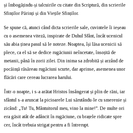
și îmbogățindu-și talcuirile cu citate din Scriptură, din scrierile
Sfinților Părinți și din Viețile Sfinților.
Se spune că, atunci când dicta scrierile sale, cuvintele îi ieșeau
cu o asemenea viteză, inspirate de Duhul Sfânt, încât ucenicul
său abia ținea pasul să le noteze. Noaptea, își lăsa ucenicii să
plece, ca el să se dedice rugăciunii neîncetate, însoțită de
metanii, până în zorii zilei. Din inima sa zdrobită și arzând de
pocăință răsăreau rugăciuni scurte, dar aprinse, asemenea unor
flăcări care cereau lucrarea harului.
Într-o noapte, i s-a arătat Hristos însângerat și plin de răni, iar
sfântul s-a aruncat la picioarele Lui sărutându-le cu smerenie și
zicând: „Tu! Tu, Mântuitorul meu, vino la mine!”. De multe ori
era găsit atât de adâncit în rugăciune, cu brațele ridicate spre
cer, încât trebuia strigat pentru a fi întrerupt.