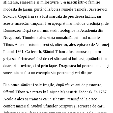
sfințenie, smerenie și milostivire. S-a născut într-o familie
modestă de țărani, purtând la botez numele Timofei Savelievici
Sokolov. Copilăria sa a fost marcată de pierderea tatălui, iar
aceste încercări timpurii l-au apropiat mai mult de credință și de
Dumnezeu. După ce a urmat studii teologice la Academia din
Novgorod, Timofei a ales viața monahală, primind numele
Tihon. A fost hirotonit preot și, ulterior, ales episcop de Voronej
în anul 1761. Ca ierarh, Sfântul Tihon a fost cunoscut pentru
grija sa părintească față de cei sărmani și bolnavi, ajutându-i nu
doar prin cuvinte, ci și prin fapte. Dragostea lui pentru oameni și
smerenia au fost un exemplu viu pentru toți cei din jur.
Din cauza sănătății sale fragile, după câțiva ani de păstorire,
Sfântul Tihon s-a retras în liniștea Mănăstirii Zadonsk, în 1767.
Acolo a ales să trăiască ca un sihastru, renunțând la orice
confort material. Studiul Sfintelor Scripturi și scrierea de cărți