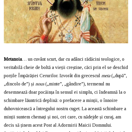
Metanoia
… un cuvânt scurt, dar cu adânci rădăcini teologice, o
veritabilă cheie de boltă a vieții creștine, căci prin el se deschid
porțile Împărăției Cerurilor. Izvorât din grecescul
meta
(„după”,
„dincolo de”) și
nous
(„minte”, „gândire”), termenul nu
desemnează doar pocăința în sensul ei simplu, ci îndeamnă la o
schimbare lăuntrică deplină: o prefacere a minții, o înnoire
duhovnicească a întregului nostru cuget. La această schimbare a
minții suntem chemați și noi, cei care, cu nădejde și curaj, am
decis să ținem acest Post al Adormirii Maicii Domnului.