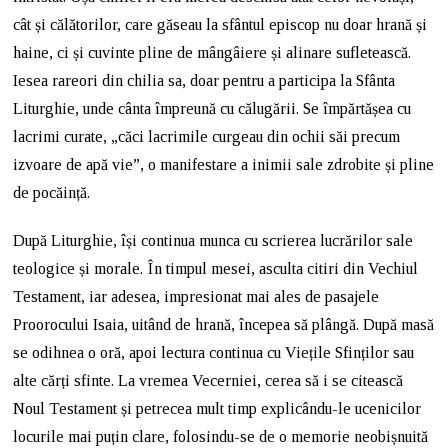
cât și călătorilor, care găseau la sfântul episcop nu doar hrană și
haine, ci și cuvinte pline de mângâiere și alinare sufletească.
Iesea rareori din chilia sa, doar pentru a participa la Sfânta
Liturghie, unde cânta împreună cu călugării. Se împărtășea cu
lacrimi curate, „căci lacrimile curgeau din ochii săi precum
izvoare de apă vie”, o manifestare a inimii sale zdrobite și pline
de pocăință.
După Liturghie, își continua munca cu scrierea lucrărilor sale
teologice și morale. În timpul mesei, asculta citiri din Vechiul
Testament, iar adesea, impresionat mai ales de pasajele
Proorocului Isaia, uitând de hrană, începea să plângă. După masă
se odihnea o oră, apoi lectura continua cu Viețile Sfinților sau
alte cărți sfinte. La vremea Vecerniei, cerea să i se citească
Noul Testament și petrecea mult timp explicându-le ucenicilor
locurile mai puțin clare, folosindu-se de o memorie neobișnuită