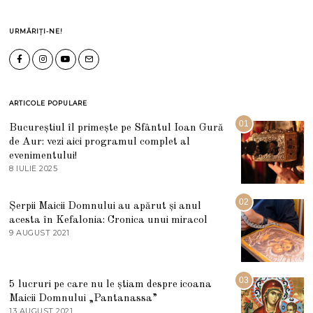
URMĂRIȚI-NE!
ARTICOLE POPULARE
01
Bucureștiul îl primește pe Sfântul Ioan Gură
de Aur: vezi aici programul complet al
evenimentului!
8 IULIE 2025
1
0
I
U
02
Șerpii Maicii Domnului au apărut și anul
L
acesta în Kefalonia: Cronica unui miracol
I
E
9 AUGUST 2021
2
2
7
0
M
2
A
5
R
03
5 lucruri pe care nu le știam despre icoana
T
I
Maicii Domnului „Pantanassa”
E
13 AUGUST 2021
1