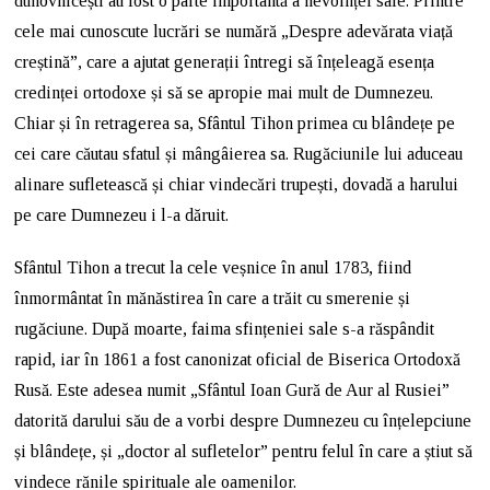
duhovnicești au fost o parte importantă a nevoinței sale. Printre
cele mai cunoscute lucrări se numără „Despre adevărata viață
creștină”, care a ajutat generații întregi să înțeleagă esența
credinței ortodoxe și să se apropie mai mult de Dumnezeu.
Chiar și în retragerea sa, Sfântul Tihon primea cu blândețe pe
cei care căutau sfatul și mângâierea sa. Rugăciunile lui aduceau
alinare sufletească și chiar vindecări trupești, dovadă a harului
pe care Dumnezeu i l-a dăruit.
Sfântul Tihon a trecut la cele veșnice în anul 1783, fiind
înmormântat în mănăstirea în care a trăit cu smerenie și
rugăciune. După moarte, faima sfințeniei sale s-a răspândit
rapid, iar în 1861 a fost canonizat oficial de Biserica Ortodoxă
Rusă. Este adesea numit „Sfântul Ioan Gură de Aur al Rusiei”
datorită darului său de a vorbi despre Dumnezeu cu înțelepciune
și blândețe, și „doctor al sufletelor” pentru felul în care a știut să
vindece rănile spirituale ale oamenilor.