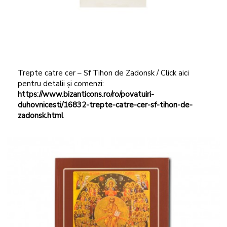
Trepte catre cer – Sf Tihon de Zadonsk / Click aici
pentru detalii și comenzi:
https://www.bizanticons.ro/ro/povatuiri-
duhovnicesti/16832-trepte-catre-cer-sf-tihon-de-
zadonsk.html