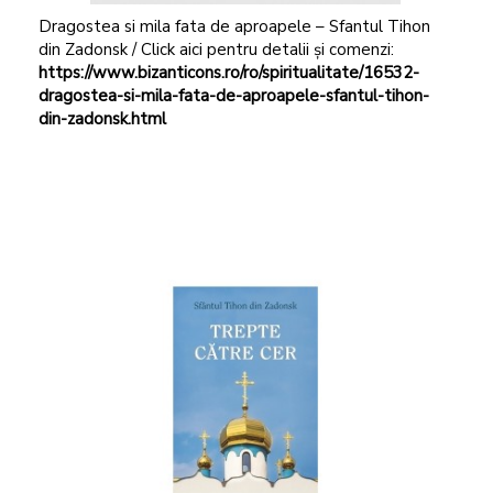
Dragostea si mila fata de aproapele – Sfantul Tihon
din Zadonsk / Click aici pentru detalii și comenzi:
https://www.bizanticons.ro/ro/spiritualitate/16532-
dragostea-si-mila-fata-de-aproapele-sfantul-tihon-
din-zadonsk.html