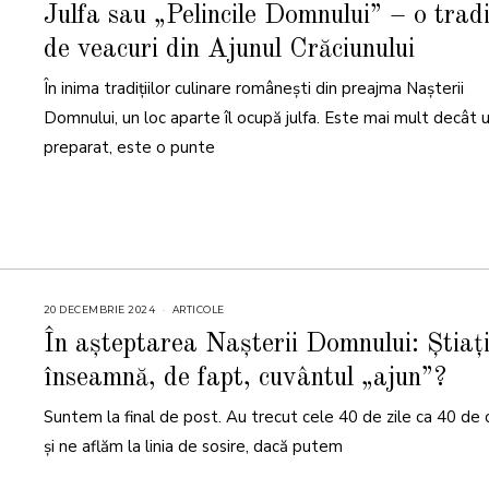
D
Julfa sau „Pelincile Domnului” – o tradi
E
C
de veacuri din Ajunul Crăciunului
E
M
B
În inima tradițiilor culinare românești din preajma Nașterii
R
I
E
Domnului, un loc aparte îl ocupă julfa. Este mai mult decât 
2
0
preparat, este o punte
2
4
20 DECEMBRIE 2024
2
ARTICOLE
0
D
În așteptarea Nașterii Domnului: Știați
E
C
înseamnă, de fapt, cuvântul „ajun”?
E
M
B
Suntem la final de post. Au trecut cele 40 de zile ca 40 de 
R
I
E
și ne aflăm la linia de sosire, dacă putem
2
0
2