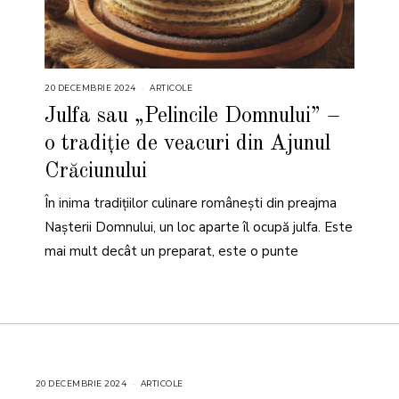
20 DECEMBRIE 2024
2
ARTICOLE
0
D
Julfa sau „Pelincile Domnului” –
E
C
o tradiție de veacuri din Ajunul
E
M
B
Crăciunului
R
I
E
În inima tradițiilor culinare românești din preajma
2
0
Nașterii Domnului, un loc aparte îl ocupă julfa. Este
2
4
mai mult decât un preparat, este o punte
20 DECEMBRIE 2024
2
ARTICOLE
0