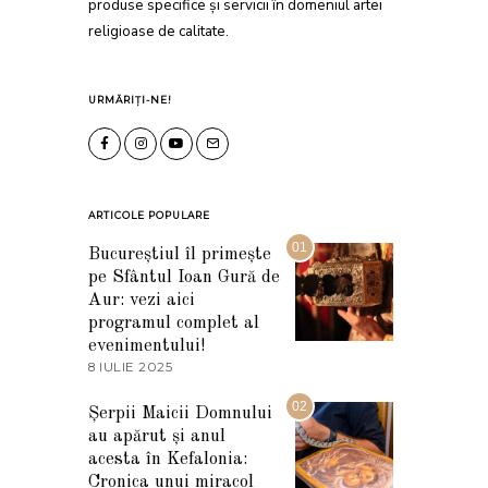
produse specifice și servicii în domeniul artei
religioase de calitate.
URMĂRIȚI-NE!
ARTICOLE POPULARE
01
Bucureștiul îl primește
pe Sfântul Ioan Gură de
Aur: vezi aici
programul complet al
evenimentului!
8 IULIE 2025
1
0
I
02
Șerpii Maicii Domnului
U
au apărut și anul
L
I
acesta în Kefalonia:
E
Cronica unui miracol