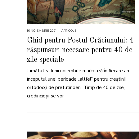
16 NOIEMBRIE 2021
1
ARTICOLE
6
N
Ghid pentru Postul Crăciunului: 4
O
I
răspunsuri necesare pentru 40 de
E
M
B
zile speciale
R
I
E
Jumătatea lunii noiembrie marcează în fiecare an
2
0
începutul unei perioade „altfel” pentru creștinii
2
1
ortodocși de pretutindeni. Timp de 40 de zile,
credincioșii se vor