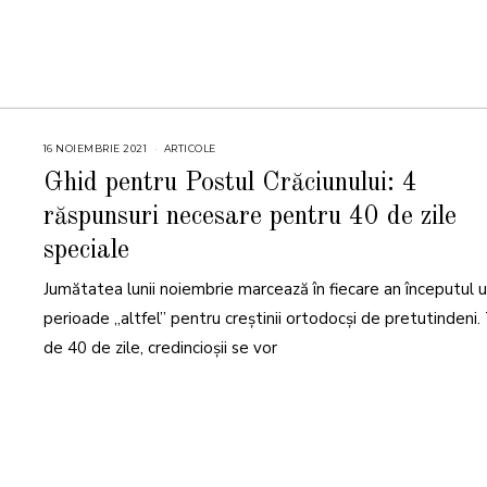
4
16 NOIEMBRIE 2021
1
ARTICOLE
6
N
Ghid pentru Postul Crăciunului: 4
O
I
răspunsuri necesare pentru 40 de zile
E
M
B
speciale
R
I
E
Jumătatea lunii noiembrie marcează în fiecare an începutul u
2
0
perioade „altfel” pentru creștinii ortodocși de pretutindeni
2
1
de 40 de zile, credincioșii se vor