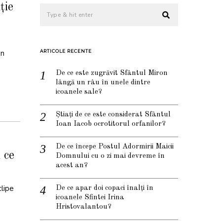
ție
un
ARTICOLE RECENTE
De ce este zugrăvit Sfântul Miron
lângă un râu în unele dintre
icoanele sale?
Știați de ce este considerat Sfântul
Ioan Iacob ocrotitorul orfanilor?
De ce începe Postul Adormirii Maicii
 ce
Domnului cu o zi mai devreme în
acest an?
clipe
De ce apar doi copaci înalți în
icoanele Sfintei Irina
Hristovalantou?