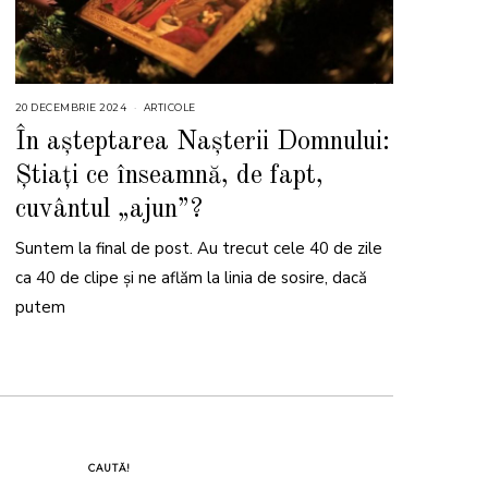
20 DECEMBRIE 2024
2
ARTICOLE
0
D
În așteptarea Nașterii Domnului:
E
C
Știați ce înseamnă, de fapt,
E
M
B
cuvântul „ajun”?
R
I
E
Suntem la final de post. Au trecut cele 40 de zile
2
0
ca 40 de clipe și ne aflăm la linia de sosire, dacă
2
4
putem
CAUTĂ!