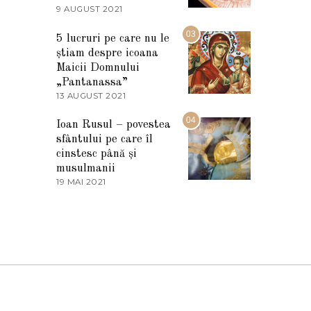
2
9 AUGUST 2021
2
0
7
2
M
03
5
5 lucruri pe care nu le
A
știam despre icoana
R
T
Maicii Domnului
I
„Pantanassa”
E
13 AUGUST 2021
1
2
3
0
A
04
2
Ioan Rusul – povestea
U
2
sfântului pe care îl
G
U
cinstesc până și
S
musulmanii
T
19 MAI 2021
1
2
9
0
M
2
A
1
I
2
0
2
1