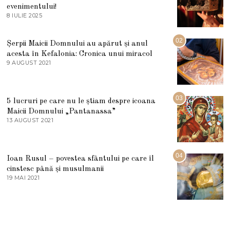
evenimentului!
8 IULIE 2025
1
0
I
U
02
Șerpii Maicii Domnului au apărut și anul
L
acesta în Kefalonia: Cronica unui miracol
I
E
9 AUGUST 2021
2
2
7
0
M
2
A
5
R
03
5 lucruri pe care nu le știam despre icoana
T
I
Maicii Domnului „Pantanassa”
E
13 AUGUST 2021
1
2
3
0
A
2
U
2
G
04
Ioan Rusul – povestea sfântului pe care îl
U
S
cinstesc până și musulmanii
T
19 MAI 2021
1
2
9
0
M
2
A
1
I
2
0