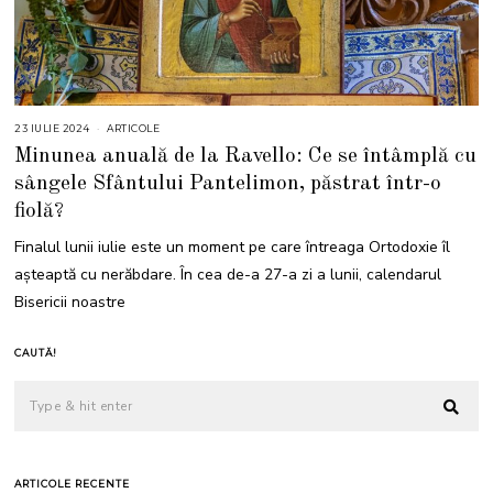
23 IULIE 2024
2
ARTICOLE
3
Minunea anuală de la Ravello: Ce se întâmplă cu
I
U
sângele Sfântului Pantelimon, păstrat într-o
L
I
fiolă?
E
2
0
Finalul lunii iulie este un moment pe care întreaga Ortodoxie îl
2
4
așteaptă cu nerăbdare. În cea de-a 27-a zi a lunii, calendarul
Bisericii noastre
CAUTĂ!
ARTICOLE RECENTE