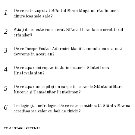
De ce este zugrăvit Sfântul Miron lângă un râu în unele
dintre icoanele sale?
Știați de ce este considerat Sfântul Ioan Iacob ocrotitorul
orfanilor?
De ce începe Postul Adormirii Maicii Domnului cu o zi mai
devreme în acest an?
De ce apar doi copaci înalți în icoanele Sfintei Irina
Hristovalantou?
De ce apar un copil și un șarpe în icoanele Sfântului Mare
Mucenic și Tămăduitor Pantelimon?
Teologie și… nefrologie: De ce este considerată Sfânta Marina
ocrotitoarea celor cu boli de rinichi?
COMENTARII RECENTE