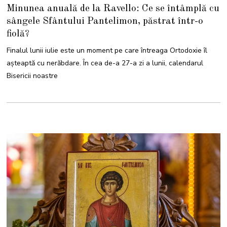
3
Minunea anuală de la Ravello: Ce se întâmplă cu
I
U
sângele Sfântului Pantelimon, păstrat într-o
L
I
fiolă?
E
2
0
Finalul lunii iulie este un moment pe care întreaga Ortodoxie îl
2
4
așteaptă cu nerăbdare. În cea de-a 27-a zi a lunii, calendarul
Bisericii noastre