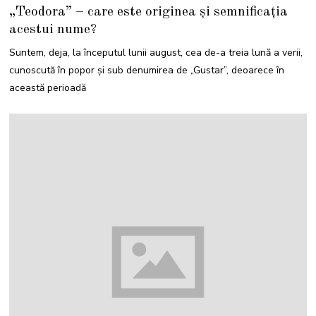
A
„Teodora” – care este originea și semnificația
U
G
acestui nume?
U
S
T
Suntem, deja, la începutul lunii august, cea de-a treia lună a verii,
2
0
cunoscută în popor și sub denumirea de „Gustar”, deoarece în
2
4
această perioadă