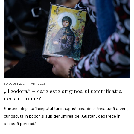
5 AUGUST 2024
5
ARTICOLE
A
„Teodora” – care este originea și semnificația
U
G
acestui nume?
U
S
T
Suntem, deja, la începutul lunii august, cea de-a treia lună a verii,
2
0
cunoscută în popor și sub denumirea de „Gustar”, deoarece în
2
4
această perioadă