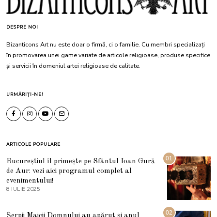
DESPRE NOI
Bizanticons Art nu este doar o firmă, ci o familie. Cu membri specializați
în promovarea unei game variate de articole religioase, produse specifice
și servicii în domeniul artei religioase de calitate.
URMĂRIȚI-NE!
ARTICOLE POPULARE
01
Bucureștiul îl primește pe Sfântul Ioan Gură
de Aur: vezi aici programul complet al
evenimentului!
8 IULIE 2025
1
0
I
U
02
Șerpii Maicii Domnului au apărut și anul