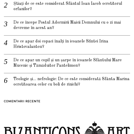
Știați de ce este considerat Sfântul Ioan Iacob ocrotitorul
orfanilor?
De ce începe Postul Adormirii Maicii Domnului cu o zi mai
devreme în acest an?
De ce apar doi copaci înalți în icoanele Sfintei Irina
Hristovalantou?
De ce apar un copil și un șarpe în icoanele Sfântului Mare
Mucenic și Tămăduitor Pantelimon?
Teologie și… nefrologie: De ce este considerată Sfânta Marina
ocrotitoarea celor cu boli de rinichi?
COMENTARII RECENTE