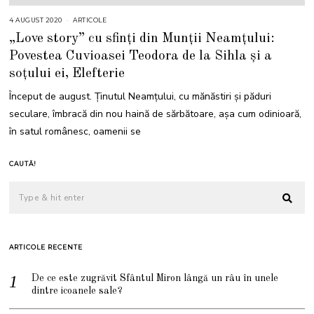
4 AUGUST 2020
ARTICOLE
„Love story” cu sfinți din Munții Neamțului:
Povestea Cuvioasei Teodora de la Sihla și a
soțului ei, Elefterie
Început de august. Ținutul Neamțului, cu mănăstiri și păduri
seculare, îmbracă din nou haină de sărbătoare, așa cum odinioară,
în satul românesc, oamenii se
CAUTĂ!
ARTICOLE RECENTE
De ce este zugrăvit Sfântul Miron lângă un râu în unele
dintre icoanele sale?