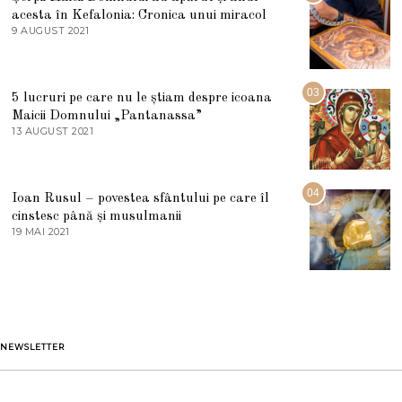
L
acesta în Kefalonia: Cronica unui miracol
I
E
9 AUGUST 2021
2
2
7
0
M
2
A
5
R
03
5 lucruri pe care nu le știam despre icoana
T
I
Maicii Domnului „Pantanassa”
E
13 AUGUST 2021
1
2
3
0
A
2
U
2
G
04
Ioan Rusul – povestea sfântului pe care îl
U
S
cinstesc până și musulmanii
T
19 MAI 2021
1
2
9
0
M
2
A
1
I
2
0
2
1
NEWSLETTER