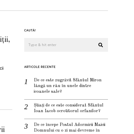
CAUTĂ!
ții,
ii
ARTICOLE RECENTE
De ce este zugrăvit Sfântul Miron
lângă un râu în unele dintre
icoanele sale?
Știați de ce este considerat Sfântul
Ioan Iacob ocrotitorul orfanilor?
De ce începe Postul Adormirii Maicii
ii
Domnului cu o zi mai devreme în