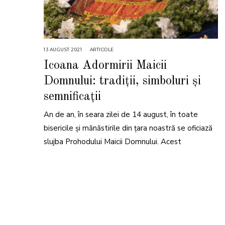
13 AUGUST 2021
2
ARTICOLE
6
N
Icoana Adormirii Maicii
O
I
Domnului: tradiții, simboluri și
E
M
B
semnificații
R
I
E
An de an, în seara zilei de 14 august, în toate
2
0
bisericile și mănăstirile din țara noastră se oficiază
2
3
slujba Prohodului Maicii Domnului. Acest