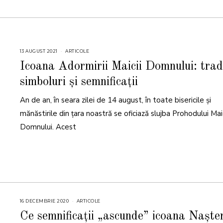
13 AUGUST 2021
2
ARTICOLE
6
N
Icoana Adormirii Maicii Domnului: tradi
O
I
simboluri și semnificații
E
M
B
An de an, în seara zilei de 14 august, în toate bisericile și
R
I
E
mănăstirile din țara noastră se oficiază slujba Prohodului Maic
2
0
Domnului. Acest
2
3
16 DECEMBRIE 2020
ARTICOLE
Ce semnificații „ascunde” icoana Nașter