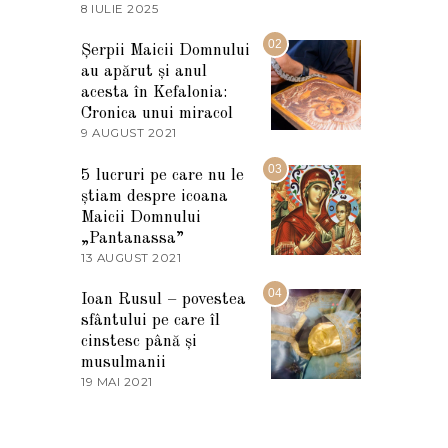
8 IULIE 2025
1
0
I
02
Șerpii Maicii Domnului
U
au apărut și anul
L
I
acesta în Kefalonia:
E
Cronica unui miracol
2
9 AUGUST 2021
2
0
7
2
M
03
5
5 lucruri pe care nu le
A
știam despre icoana
R
T
Maicii Domnului
I
„Pantanassa”
E
13 AUGUST 2021
1
2
3
0
A
04
2
Ioan Rusul – povestea
U
2
sfântului pe care îl
G
U
cinstesc până și
S
musulmanii
T
19 MAI 2021
1
2
9
0
M
2
A
1
I