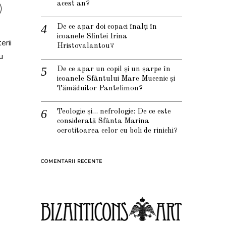
acest an?
)
De ce apar doi copaci înalți în
icoanele Sfintei Irina
erii
Hristovalantou?
u
De ce apar un copil și un șarpe în
icoanele Sfântului Mare Mucenic și
Tămăduitor Pantelimon?
Teologie și… nefrologie: De ce este
considerată Sfânta Marina
ocrotitoarea celor cu boli de rinichi?
COMENTARII RECENTE