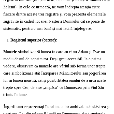
Zelemi). În cele ce urmează, ne vom îndrepta atenția către
fiecare dintre aceste trei registre și vom prezenta elementele
zugrăvite în cadrul icoanei Nașterii Domnului cât se poate de
sistematic, pentru o mai bună și mai facilă înțelegere:
Registrul superior (ceresc):
Muntele
simbolizează lumea în care au căzut Adam și Eva: un
mediu destul de neprimitor. Deși greu accesibil, la o primă
vedere, observăm că muntele are vârful sub forma unor trepte,
care simbolizează atât Întruparea Mântuitorului sau pogorârea
lui în lumea noastră, cât și posibilitatea omului de a urca acele
trepte spre Cer, de a se „împăca” cu Dumnezeu prin Fiul Său
trimis în lume.
Îngerii
sunt reprezentați în calitatea lor ambivalentă: slăvirea și
vestirea. Cei din stânga îl laudă pe Dumnezeu, după cuvintele