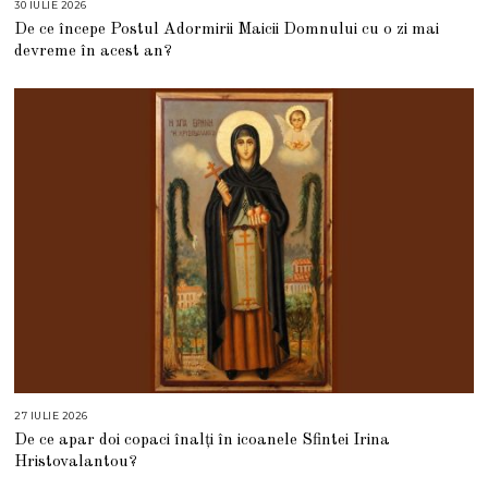
30 IULIE 2026
3
0
De ce începe Postul Adormirii Maicii Domnului cu o zi mai
I
U
devreme în acest an?
L
I
E
2
0
2
6
27 IULIE 2026
2
7
De ce apar doi copaci înalți în icoanele Sfintei Irina
I
U
Hristovalantou?
L
I