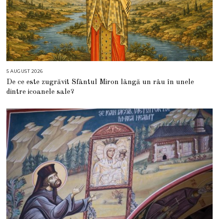
5 AUGUST 2026
5
A
De ce este zugrăvit Sfântul Miron lângă un râu în unele
U
G
dintre icoanele sale?
U
S
T
2
0
2
6