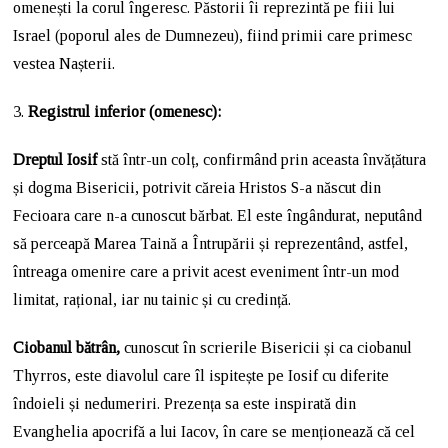
omenești la corul îngeresc. Păstorii îi reprezintă pe fiii lui
Israel (poporul ales de Dumnezeu), fiind primii care primesc
vestea Nașterii.
3.
Registrul inferior (omenesc):
Dreptul Iosif
stă într-un colț, confirmând prin aceasta învățătura
și dogma Bisericii, potrivit căreia Hristos S-a născut din
Fecioara care n-a cunoscut bărbat. El este îngândurat, neputând
să perceapă Marea Taină a Întrupării și reprezentând, astfel,
întreaga omenire care a privit acest eveniment într-un mod
limitat, rațional, iar nu tainic și cu credință.
Ciobanul bătrân,
cunoscut în scrierile Bisericii și ca ciobanul
Thyrros, este diavolul care îl ispitește pe Iosif cu diferite
îndoieli și nedumeriri. Prezența sa este inspirată din
Evanghelia apocrifă a lui Iacov, în care se menționează că cel