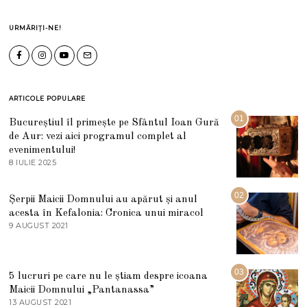
URMĂRIȚI-NE!
ARTICOLE POPULARE
01
Bucureștiul îl primește pe Sfântul Ioan Gură
de Aur: vezi aici programul complet al
evenimentului!
8 IULIE 2025
1
0
I
U
02
Șerpii Maicii Domnului au apărut și anul
L
acesta în Kefalonia: Cronica unui miracol
I
E
9 AUGUST 2021
2
2
7
0
M
2
A
5
R
03
5 lucruri pe care nu le știam despre icoana
T
I
Maicii Domnului „Pantanassa”
E
13 AUGUST 2021
1