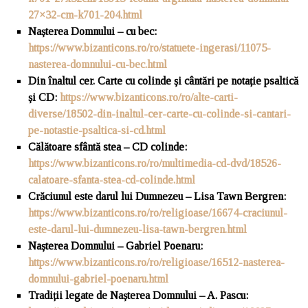
27×32-cm-k701-204.html
Na
ș
terea Domnului – cu bec:
https://www.bizanticons.ro/ro/statuete-ingerasi/11075-
nasterea-domnului-cu-bec.html
Din
î
naltul cer. Carte cu colinde și cântări pe notație psaltică
și CD:
https://www.bizanticons.ro/ro/alte-carti-
diverse/18502-din-inaltul-cer-carte-cu-colinde-si-cantari-
pe-notastie-psaltica-si-cd.html
C
ă
lătoare sfântă stea – CD colinde:
https://www.bizanticons.ro/ro/multimedia-cd-dvd/18526-
calatoare-sfanta-stea-cd-colinde.html
Cr
ă
ciunul este darul lui Dumnezeu – Lisa Tawn Bergren:
https://www.bizanticons.ro/ro/religioase/16674-craciunul-
este-darul-lui-dumnezeu-lisa-tawn-bergren.html
Na
ș
terea Domnului – Gabriel Poenaru:
https://www.bizanticons.ro/ro/religioase/16512-nasterea-
domnului-gabriel-poenaru.html
Tradi
ț
ii legate de Nașterea Domnului – A. Pascu: