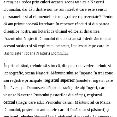
a reușit să redea prin culori această scenă tainică a Nașterii
Domnului, dar câți dintre noi ne-am întrebat care este sensul
persoanelor și al elementelor iconografice reprezentate? Pentru
că am primit această întrebare în repetate rânduri și din partea
clienților noștri, am hotărât ca ultimul editorial dinaintea
Praznicului Nașterii Domnului din acest an să-l dedicăm tocmai
acestui subiect și să explicăm, pe scurt, înțelesurile pe care le
„tăinuiește” icoana Nașterii Domnului.
În primul rând, trebuie să știm că, din punct de vedere tehnic și
iconografic, scena Nașterii Mântuitorului se împarte în trei zone
sau registre principale:
registrul superior
(muntele, îngerii care
Îl slăvesc pe Dumnezeu alături de rază și de alți îngeri, care
vestesc Nașterea Pruncului păstorilor din câmp),
registrul
central
(magii care aduc Pruncului daruri, Mântuitorul cu Maica
Domnului, peștera cu animalele care îl încălzeau și păstorii) și
registrul inferior
(dreptul Iosif, ciobanul și moaşele Salomeea şi