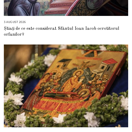
3 AUGUST 2026
3
A
Știați de ce este considerat Sfântul Ioan Iacob ocrotitorul
U
G
orfanilor?
U
S
T
2
0
2
6