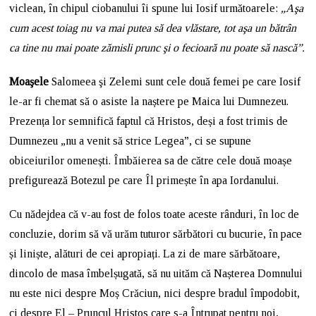
viclean, în chipul ciobanului îi spune lui Iosif următoarele:
„Aşa
cum acest toiag nu va mai putea să dea vlăstare, tot aşa un bătrân
ca tine nu mai poate zămisli prunc şi o fecioară nu poate să nască”.
Moaşele
Salomeea şi Zelemi sunt cele două femei pe care Iosif
le-ar fi chemat să o asiste la naștere pe Maica lui Dumnezeu.
Prezența lor semnifică faptul că Hristos, deși a fost trimis de
Dumnezeu „nu a venit să strice Legea”, ci se supune
obiceiurilor omenești. Îmbăierea sa de către cele două moașe
prefigurează Botezul pe care Îl primește în apa Iordanului.
Cu nădejdea că v-au fost de folos toate aceste rânduri, în loc de
concluzie, dorim să vă urăm tuturor sărbători cu bucurie, în pace
și liniște, alături de cei apropiați. La zi de mare sărbătoare,
dincolo de masa îmbelșugată, să nu uităm că Nașterea Domnului
nu este nici despre Moș Crăciun, nici despre bradul împodobit,
ci despre El – Pruncul Hristos care s-a Întrupat pentru noi,