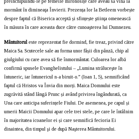
preînchipuindu-le pe femeile mironosițe care aveau să vină la
mormânt în dimineaţa Învierii. Prezența lor la Betleem vorbește
despre faptul că Biserica acceptă și sfințește ştiinţa omenească
în măsura în care aceasta duce către cunoaşterea lui Dumnezeu.
Mântuitorul
este reprezentat fie dormind, fie treaz, privind către
Maica Sa. Scutecele sale au forma unor fâșii din pânză, chip al
giulgiului cu care avea să fie înmormântat. Culoarea lor albă
confirmă spusele Evanghelistului – „Lumina străluceşte în
întuneric, iar întunericul n-a biruit-o.” (Ioan 1, 5), semnificând
faptul că Hristos va Învia din morți. Maica Domnului este
zugrăvită stând lângă Prunc și având privirea îngândurată, ca
Una care anticipa suferințele Fiului. De asemenea, pe capul și
umerii Maicii Domnului apar cele trei stele, pe care le întâlnim
în majoritatea icoanelor ei și care semnifică fecioria Ei
dinaintea, din timpul şi de după Naşterea Mântuitorului.