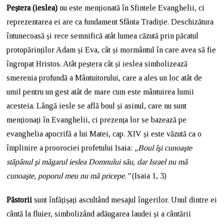
Peștera (ieslea)
nu este menționată în Sfintele Evanghelii, ci
reprezentarea ei are ca fundament Sfânta Tradiție. Deschizătura
întunecoasă și rece semnifică atât lumea căzută prin păcatul
protopărinților Adam și Eva, cât și mormântul în care avea să fie
îngropat Hristos. Atât peștera cât și ieslea simbolizează
smerenia profundă a Mântuitorului, care a ales un loc atât de
umil pentru un gest atât de mare cum este mântuirea lumii
acesteia. Lângă iesle se află boul și asinul, care nu sunt
menționați în Evanghelii, ci prezența lor se bazează pe
evanghelia apocrifă a lui Matei, cap. XIV și este văzută ca o
împlinire a proorociei profetului Isaia:
„Boul îşi cunoaşte
stăpânul şi măgarul ieslea Domnului său, dar Israel nu mă
cunoaşte, poporul meu nu mă pricepe.”
(Isaia 1, 3)
Păstorii
sunt înfățișați ascultând mesajul îngerilor. Unul dintre ei
cântă la fluier, simbolizând adăugarea laudei și a cântării