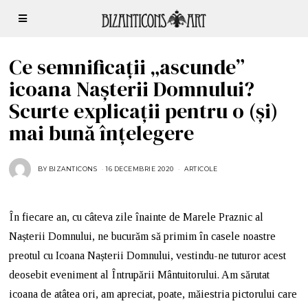
Ce semnificații „ascunde”
icoana Nașterii Domnului?
Scurte explicații pentru o (și)
mai bună înțelegere
BY
BIZANTICONS
16 DECEMBRIE 2020
ARTICOLE
În fiecare an, cu câteva zile înainte de Marele Praznic al
Nașterii Domnului, ne bucurăm să primim în casele noastre
preotul cu Icoana Nașterii Domnului, vestindu-ne tuturor acest
deosebit eveniment al Întrupării Mântuitorului. Am sărutat
icoana de atâtea ori, am apreciat, poate, măiestria pictorului care