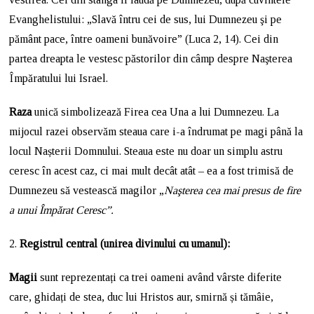
Evanghelistului: „Slavă întru cei de sus, lui Dumnezeu şi pe
pământ pace, între oameni bunăvoire” (Luca 2, 14). Cei din
partea dreapta le vestesc păstorilor din câmp despre Naşterea
Împăratului lui Israel.
Raza
unică simbolizează Firea cea Una a lui Dumnezeu. La
mijocul razei observăm steaua care i-a îndrumat pe magi până la
locul Nașterii Domnului. Steaua este nu doar un simplu astru
ceresc în acest caz, ci mai mult decât atât – ea a fost trimisă de
Dumnezeu să vestească magilor „
Naşterea cea mai presus de fire
a unui Împărat Ceresc”.
2.
Registrul central (unirea divinului cu umanul):
Magii
sunt reprezentați ca trei oameni având vârste diferite
care, ghidați de stea, duc lui Hristos aur, smirnă și tămâie,