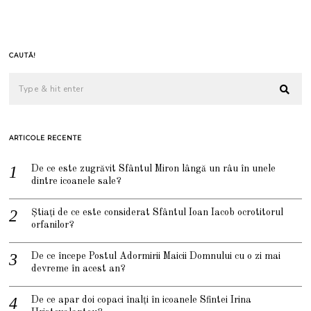
CAUTĂ!
ARTICOLE RECENTE
De ce este zugrăvit Sfântul Miron lângă un râu în unele
dintre icoanele sale?
Știați de ce este considerat Sfântul Ioan Iacob ocrotitorul
orfanilor?
De ce începe Postul Adormirii Maicii Domnului cu o zi mai
devreme în acest an?
De ce apar doi copaci înalți în icoanele Sfintei Irina