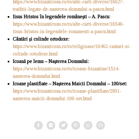
https://www.bizanticons.ro/ro/alte-carti-diverse/16627-
traditii-legate-de-nasterea-domnului-a-pascu.html
Iisus Hristos
î
n legendele românești – A. Pascu:
https://www.bizanticons.ro/ro/alte-carti-diverse/16540-
iisus-hristos-in-legendele-romanesti-a-pascu.html
C
â
ntări și colinde ortodoxe:
https://www.bizanticons.ro/ro/religioase/16462-cantari-si-
colinde-ortodoxe.html
Icoan
ă pe lemn –
Nașterea Domnului:
https://www.bizanticons.ro/ro/icoane-bizantine/1514-
nasterea-domnului.html
Icoane plastifiate – Na
ș
terea Maicii Domnului – 100/set:
https://www.bizanticons.ro/ro/icoane-plastifiate/2901-
nasterea-maicii-domnului-100-set.html