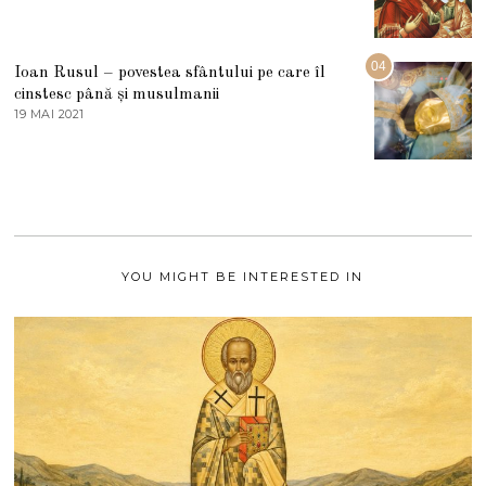
2
3
0
A
2
U
2
G
04
Ioan Rusul – povestea sfântului pe care îl
U
S
cinstesc până și musulmanii
T
19 MAI 2021
1
2
9
0
M
2
A
1
I
2
0
2
1
YOU MIGHT BE INTERESTED IN