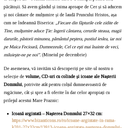
păcătoșii. Să avem gândul și inima aproape de Cer și să aducem
și noi cântare de mulțumire și de laudă Pruncului Hristos, așa
cum ne îndeamnă Biserica:
„Fiecare din făpturile cele zidite de
Tine, mulţumire aduce Ţie: îngerii cântarea, cerurile steaua, magii
darurile, păstorii minunea, pământul peştera, pustiul ieslea, iar noi
pe Maica Fecioară, Dumnezeule, Cel ce eşti mai înainte de veci,
miluieşte-ne pe noi”.
(Mineiul pe decembrie)
De asemenea, vă invităm să descoperiți pe site-ul nostru o
selecție de
volume, CD-uri cu colinde și icoane ale Nașterii
Domnului
, potrivite atât pentru colțul dumneavoastră de
rugăciune, cât și spre a fi oferite în dar celor apropiați cu
prilejul acestui Mare Praznic:
Icoană argintată – Nașterea Domnului 27×32 cm:
https://www.bizanticons.ro/ro/icoane-argintate-in-rama-
k701-27x32cm/13913-icoana-argintata-nasterea-domnului-