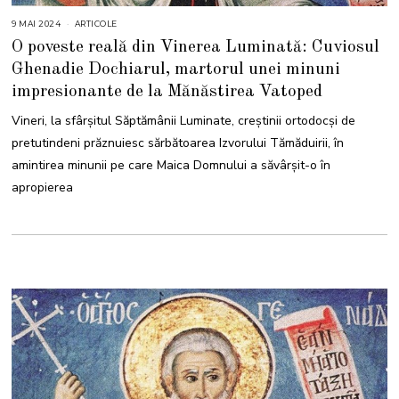
9 MAI 2024
9
ARTICOLE
M
O poveste reală din Vinerea Luminată: Cuviosul
A
I
Ghenadie Dochiarul, martorul unei minuni
2
0
impresionante de la Mănăstirea Vatoped
2
4
Vineri, la sfârșitul Săptămânii Luminate, creștinii ortodocși de
pretutindeni prăznuiesc sărbătoarea Izvorului Tămăduirii, în
amintirea minunii pe care Maica Domnului a săvârșit-o în
apropierea