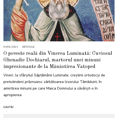
9 MAI 2024
9
ARTICOLE
M
O poveste reală din Vinerea Luminată: Cuviosul
A
I
Ghenadie Dochiarul, martorul unei minuni
2
0
impresionante de la Mănăstirea Vatoped
2
4
Vineri, la sfârșitul Săptămânii Luminate, creștinii ortodocși de
pretutindeni prăznuiesc sărbătoarea Izvorului Tămăduirii, în
amintirea minunii pe care Maica Domnului a săvârșit-o în
apropierea
CAUTĂ!