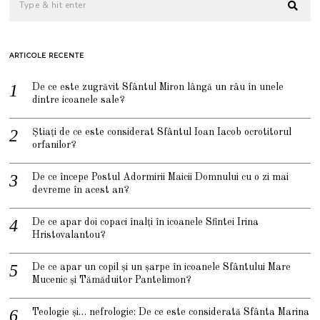
ARTICOLE RECENTE
De ce este zugrăvit Sfântul Miron lângă un râu în unele
dintre icoanele sale?
Știați de ce este considerat Sfântul Ioan Iacob ocrotitorul
orfanilor?
De ce începe Postul Adormirii Maicii Domnului cu o zi mai
devreme în acest an?
De ce apar doi copaci înalți în icoanele Sfintei Irina
Hristovalantou?
De ce apar un copil și un șarpe în icoanele Sfântului Mare
Mucenic și Tămăduitor Pantelimon?
Teologie și… nefrologie: De ce este considerată Sfânta Marina