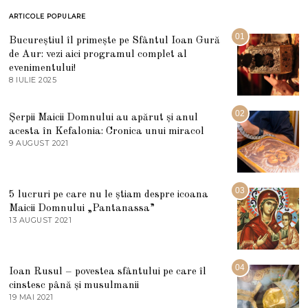
ARTICOLE POPULARE
01
Bucureștiul îl primește pe Sfântul Ioan Gură
de Aur: vezi aici programul complet al
evenimentului!
8 IULIE 2025
1
0
I
U
02
Șerpii Maicii Domnului au apărut și anul
L
acesta în Kefalonia: Cronica unui miracol
I
E
9 AUGUST 2021
2
2
7
0
M
2
A
5
R
03
5 lucruri pe care nu le știam despre icoana
T
I
Maicii Domnului „Pantanassa”
E
13 AUGUST 2021
1
2
3
0
A
2
U
2
G
04
Ioan Rusul – povestea sfântului pe care îl
U
S
cinstesc până și musulmanii
T
19 MAI 2021
1
2
9