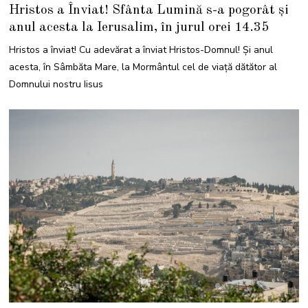
9
Hristos a Înviat! Sfânta Lumină s-a pogorât și
A
P
anul acesta la Ierusalim, în jurul orei 14.35
R
I
L
Hristos a înviat! Cu adevărat a înviat Hristos-Domnul! Și anul
I
E
acesta, în Sâmbăta Mare, la Mormântul cel de viață dătător al
2
0
Domnului nostru Iisus
2
5