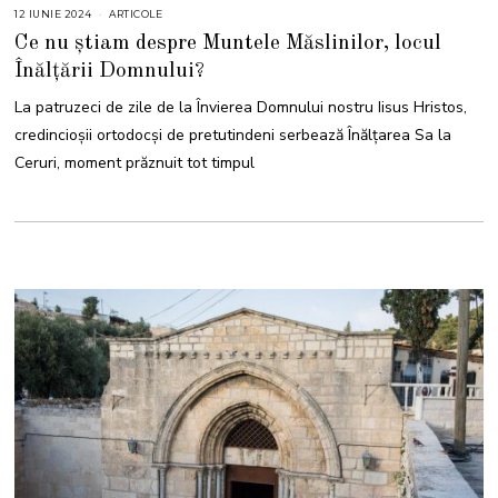
12 IUNIE 2024
1
ARTICOLE
2
Ce nu știam despre Muntele Măslinilor, locul
I
U
Înălțării Domnului?
N
I
E
La patruzeci de zile de la Învierea Domnului nostru Iisus Hristos,
2
0
credincioşii ortodocși de pretutindeni serbează Înălţarea Sa la
2
4
Ceruri, moment prăznuit tot timpul