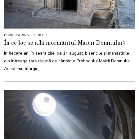
12 AUGUST 2025
1
ARTICOLE
2
În ce loc se află mormântul Maicii Domnului?
A
U
G
În fiecare an, în seara zilei de 14 august, bisericile și mănăstirile
U
S
din întreaga țară răsună de cântările Prohodului Maicii Domnului.
T
2
Acest imn liturgic,
0
2
5