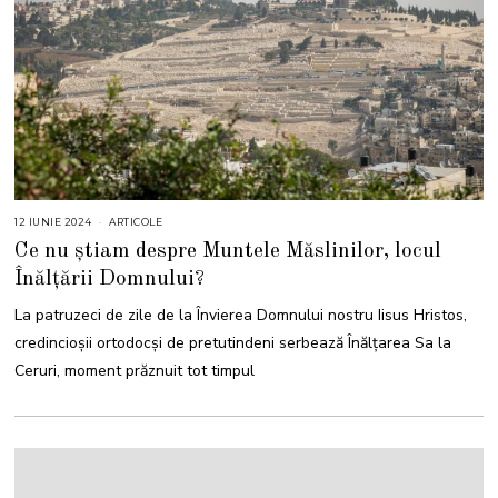
12 IUNIE 2024
1
ARTICOLE
2
Ce nu știam despre Muntele Măslinilor, locul
I
U
Înălțării Domnului?
N
I
E
La patruzeci de zile de la Învierea Domnului nostru Iisus Hristos,
2
0
credincioşii ortodocși de pretutindeni serbează Înălţarea Sa la
2
4
Ceruri, moment prăznuit tot timpul