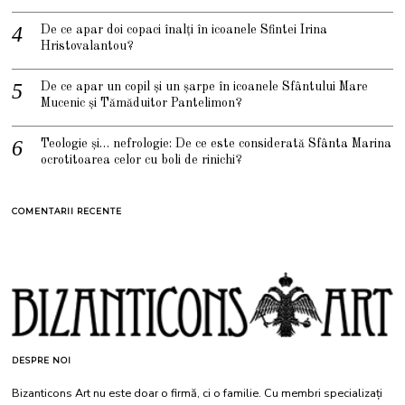
De ce apar doi copaci înalți în icoanele Sfintei Irina
Hristovalantou?
De ce apar un copil și un șarpe în icoanele Sfântului Mare
Mucenic și Tămăduitor Pantelimon?
Teologie și… nefrologie: De ce este considerată Sfânta Marina
ocrotitoarea celor cu boli de rinichi?
COMENTARII RECENTE
DESPRE NOI
Bizanticons Art nu este doar o firmă, ci o familie. Cu membri specializați