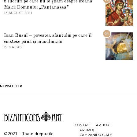
5 lucruri pe care nu le știam despre icoana
T
I
Maicii Domnului „Pantanassa”
E
13 AUGUST 2021
1
2
3
0
A
2
U
2
G
04
Ioan Rusul – povestea sfântului pe care îl
U
S
cinstesc până și musulmanii
T
19 MAI 2021
1
2
9
0
M
2
A
1
I
2
0
2
1
NEWSLETTER
CONTACT
ARTICOLE
PROMOȚII
©2021 - Toate drepturile
CAMPANII SOCIALE