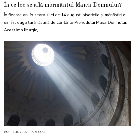
2
În ce loc se află mormântul Maicii Domnului?
A
U
G
În fiecare an, în seara zilei de 14 august, bisericile și mănăstirile
U
S
din întreaga țară răsună de cântările Prohodului Maicii Domnului.
T
2
Acest imn liturgic,
0
2
5
19 APRILIE 2025
1
ARTICOLE