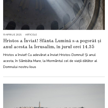
19 APRILIE 2025
1
ARTICOLE
9
Hristos a Înviat! Sfânta Lumină s-a pogorât și
A
P
anul acesta la Ierusalim, în jurul orei 14.35
R
I
L
Hristos a înviat! Cu adevărat a înviat Hristos-Domnul! Și anul
I
E
acesta, în Sâmbăta Mare, la Mormântul cel de viață dătător al
2
0
Domnului nostru Iisus
2
5