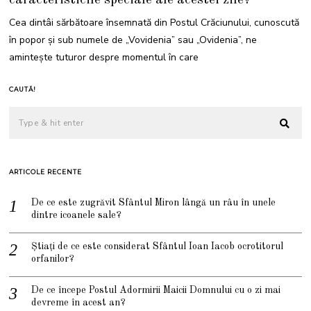
Cea dintâi sărbătoare însemnată din Postul Crăciunului, cunoscută
în popor și sub numele de „Vovidenia” sau „Ovidenia”, ne
aminteşte tuturor despre momentul în care
CAUTĂ!
ARTICOLE RECENTE
De ce este zugrăvit Sfântul Miron lângă un râu în unele
dintre icoanele sale?
Știați de ce este considerat Sfântul Ioan Iacob ocrotitorul
orfanilor?
De ce începe Postul Adormirii Maicii Domnului cu o zi mai
devreme în acest an?