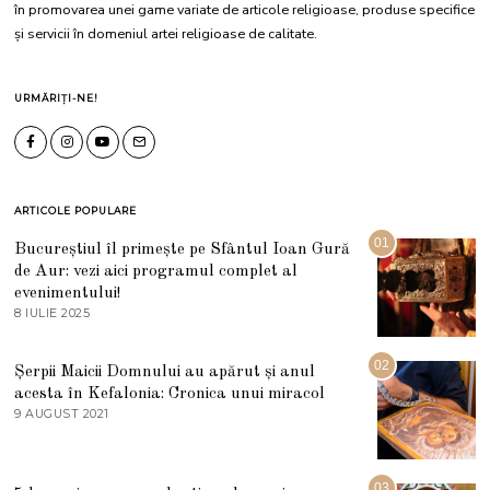
în promovarea unei game variate de articole religioase, produse specifice
și servicii în domeniul artei religioase de calitate.
URMĂRIȚI-NE!
ARTICOLE POPULARE
01
Bucureștiul îl primește pe Sfântul Ioan Gură
de Aur: vezi aici programul complet al
evenimentului!
8 IULIE 2025
1
0
I
U
02
Șerpii Maicii Domnului au apărut și anul
L
acesta în Kefalonia: Cronica unui miracol
I
E
9 AUGUST 2021
2
2
7
0
M
2
A
5
R
03