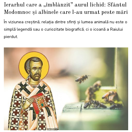
3
Ierarhul care a „îmblânzit” aurul lichid: Sfântul
F
E
Modomnoc și albinele care l-au urmat peste mări
B
R
U
În viziunea creștină, relația dintre sfinți și lumea animală nu este o
A
R
simplă legendă sau o curiozitate biografică, ci o icoană a Raiului
I
E
pierdut.
2
0
2
6