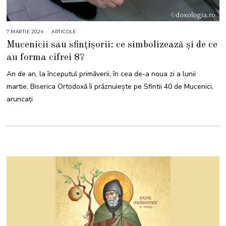
7 MARTIE 2024
3
ARTICOLE
1
Mucenicii sau sfințișorii: ce simbolizează și de ce
A
U
au forma cifrei 8?
G
U
S
An de an, la începutul primăverii, în cea de-a noua zi a lunii
T
2
martie, Biserica Ortodoxă îi prăznuiește pe Sfintii 40 de Mucenici,
0
2
aruncați
4