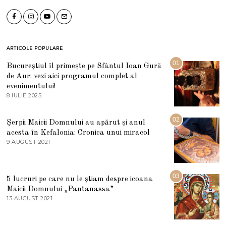
ARTICOLE POPULARE
01
Bucureștiul îl primește pe Sfântul Ioan Gură
de Aur: vezi aici programul complet al
evenimentului!
8 IULIE 2025
1
0
I
U
02
Șerpii Maicii Domnului au apărut și anul
L
acesta în Kefalonia: Cronica unui miracol
I
E
9 AUGUST 2021
2
2
7
0
M
2
A
5
R
03
5 lucruri pe care nu le știam despre icoana
T
I
Maicii Domnului „Pantanassa”
E
13 AUGUST 2021
1
2
3
0
A
2
U
2