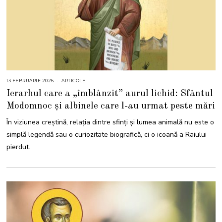
13 FEBRUARIE 2026
1
ARTICOLE
3
Ierarhul care a „îmblânzit” aurul lichid: Sfântul
F
E
Modomnoc și albinele care l-au urmat peste mări
B
R
U
În viziunea creștină, relația dintre sfinți și lumea animală nu este o
A
R
simplă legendă sau o curiozitate biografică, ci o icoană a Raiului
I
E
pierdut.
2
0
2
6