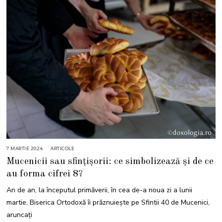
7 MARTIE 2024
3
ARTICOLE
1
Mucenicii sau sfințișorii: ce simbolizează și de ce
A
U
au forma cifrei 8?
G
U
S
An de an, la începutul primăverii, în cea de-a noua zi a lunii
T
2
martie, Biserica Ortodoxă îi prăznuiește pe Sfintii 40 de Mucenici,
0
2
aruncați
4