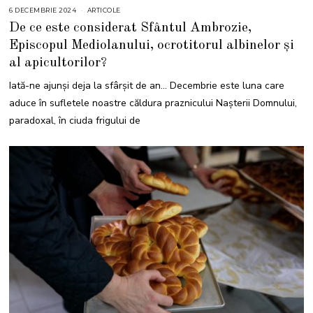
6 DECEMBRIE 2024
6
ARTICOLE
D
De ce este considerat Sfântul Ambrozie,
E
C
Episcopul Mediolanului, ocrotitorul albinelor și
E
M
al apicultorilor?
B
R
I
Iată-ne ajunși deja la sfârșit de an… Decembrie este luna care
E
2
aduce în sufletele noastre căldura praznicului Nașterii Domnului,
0
2
paradoxal, în ciuda frigului de
4