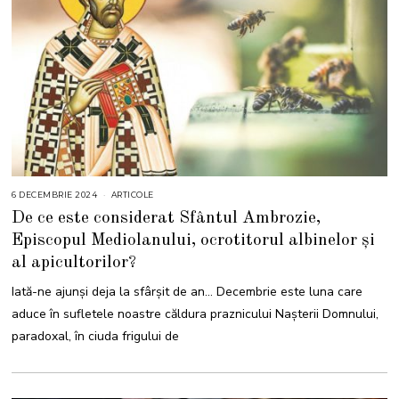
6 DECEMBRIE 2024
6
ARTICOLE
D
De ce este considerat Sfântul Ambrozie,
E
C
Episcopul Mediolanului, ocrotitorul albinelor și
E
M
al apicultorilor?
B
R
I
Iată-ne ajunși deja la sfârșit de an… Decembrie este luna care
E
2
aduce în sufletele noastre căldura praznicului Nașterii Domnului,
0
2
paradoxal, în ciuda frigului de
4