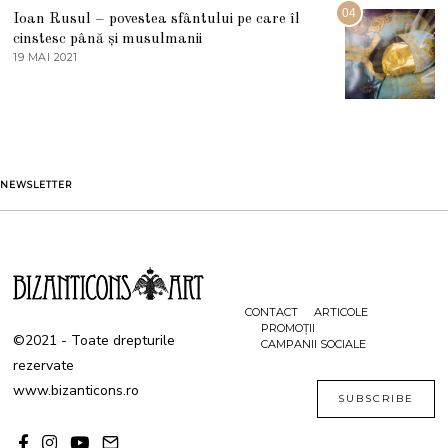
G
04
Ioan Rusul – povestea sfântului pe care îl
U
S
cinstesc până și musulmanii
T
19 MAI 2021
1
2
9
0
M
2
A
1
I
2
0
2
1
NEWSLETTER
CONTACT
ARTICOLE
PROMOȚII
©2021 - Toate drepturile
CAMPANII SOCIALE
rezervate
www.bizanticons.ro
SUBSCRIBE