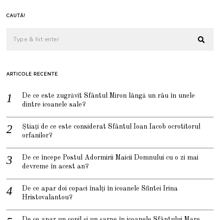
CAUTĂ!
ARTICOLE RECENTE
De ce este zugrăvit Sfântul Miron lângă un râu în unele
dintre icoanele sale?
Știați de ce este considerat Sfântul Ioan Iacob ocrotitorul
orfanilor?
De ce începe Postul Adormirii Maicii Domnului cu o zi mai
devreme în acest an?
De ce apar doi copaci înalți în icoanele Sfintei Irina
Hristovalantou?
De ce apar un copil și un șarpe în icoanele Sfântului Mare