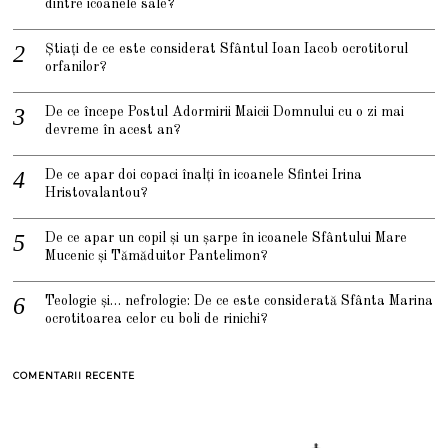
dintre icoanele sale?
Știați de ce este considerat Sfântul Ioan Iacob ocrotitorul
orfanilor?
De ce începe Postul Adormirii Maicii Domnului cu o zi mai
devreme în acest an?
De ce apar doi copaci înalți în icoanele Sfintei Irina
Hristovalantou?
De ce apar un copil și un șarpe în icoanele Sfântului Mare
Mucenic și Tămăduitor Pantelimon?
Teologie și… nefrologie: De ce este considerată Sfânta Marina
ocrotitoarea celor cu boli de rinichi?
COMENTARII RECENTE