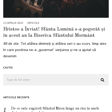
23 APRILIE 2022
2
ARTICOLE
3
Hristos a Înviat! Sfânta Lumină s-a pogorât și
A
P
în acest an la Biserica Sfântului Mormânt
R
I
L
48 de zile. Tot atâtea dimineți și atâtea seri s-au scurs, timp ales
I
E
în care postirea ne-a „guvernat” viețuirea și ne-a ajutat să
2
0
devenim
2
2
CAUTĂ!
ARTICOLE RECENTE
De ce este zugrăvit Sfântul Miron lângă un râu în unele