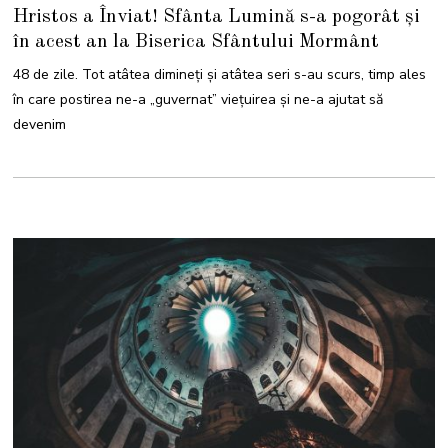
3
Hristos a Înviat! Sfânta Lumină s-a pogorât și
A
P
în acest an la Biserica Sfântului Mormânt
R
I
L
48 de zile. Tot atâtea dimineți și atâtea seri s-au scurs, timp ales
I
E
în care postirea ne-a „guvernat” viețuirea și ne-a ajutat să
2
0
devenim
2
2