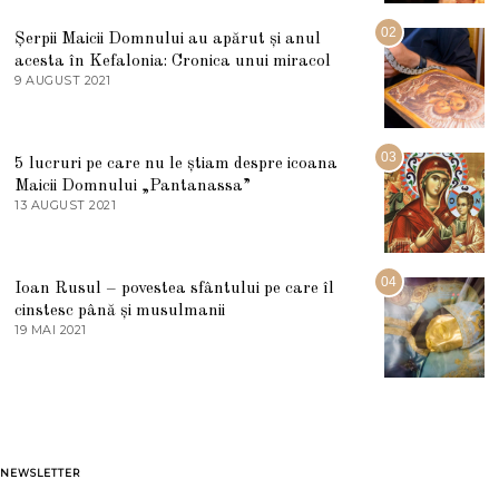
I
U
02
Șerpii Maicii Domnului au apărut și anul
L
acesta în Kefalonia: Cronica unui miracol
I
E
9 AUGUST 2021
2
2
7
0
M
2
A
5
R
03
5 lucruri pe care nu le știam despre icoana
T
I
Maicii Domnului „Pantanassa”
E
13 AUGUST 2021
1
2
3
0
A
2
U
2
G
04
Ioan Rusul – povestea sfântului pe care îl
U
S
cinstesc până și musulmanii
T
19 MAI 2021
1
2
9
0
M
2
A
1
I
2
0
2
1
NEWSLETTER