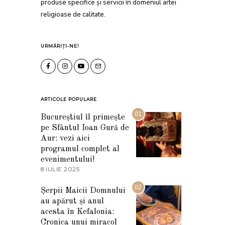
produse specifice și servicii în domeniul artei
religioase de calitate.
URMĂRIȚI-NE!
ARTICOLE POPULARE
01
Bucureștiul îl primește
pe Sfântul Ioan Gură de
Aur: vezi aici
programul complet al
evenimentului!
8 IULIE 2025
1
0
I
02
Șerpii Maicii Domnului
U
au apărut și anul
L
I
acesta în Kefalonia:
E
Cronica unui miracol