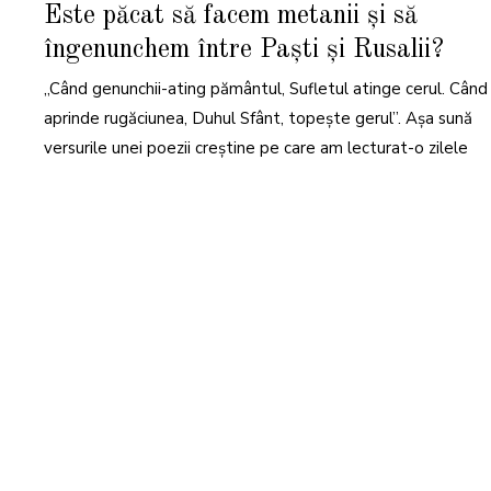
M
Este păcat să facem metanii și să
A
I
îngenunchem între Paști și Rusalii?
2
0
2
„Când genunchii-ating pământul, Sufletul atinge cerul. Când
2
aprinde rugăciunea, Duhul Sfânt, topește gerul”. Așa sună
versurile unei poezii creștine pe care am lecturat-o zilele