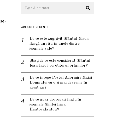
 se-
ARTICOLE RECENTE
De ce este zugrăvit Sfântul Miron
lângă un râu în unele dintre
icoanele sale?
Știați de ce este considerat Sfântul
Ioan Iacob ocrotitorul orfanilor?
De ce începe Postul Adormirii Maicii
Domnului cu o zi mai devreme în
acest an?
De ce apar doi copaci înalți în
icoanele Sfintei Irina
Hristovalantou?