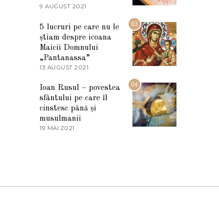
2
9 AUGUST 2021
2
0
7
2
M
03
5
5 lucruri pe care nu le
A
știam despre icoana
R
T
Maicii Domnului
I
„Pantanassa”
E
13 AUGUST 2021
1
2
3
0
A
04
2
Ioan Rusul – povestea
U
2
sfântului pe care îl
G
U
cinstesc până și
S
musulmanii
T
19 MAI 2021
1
2
9
0
M
2
A
1
I
2
0
2
1