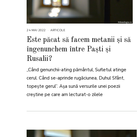
24 MAI 2022
2
ARTICOLE
4
M
Este păcat să facem metanii și să
A
I
îngenunchem între Paști și
2
0
2
Rusalii?
2
„Când genunchii-ating pământul, Sufletul atinge
cerul. Când se-aprinde rugăciunea, Duhul Sfânt,
topește gerul”. Așa sună versurile unei poezii
creștine pe care am lecturat-o zilele